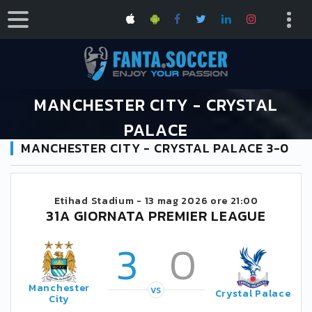
MANCHESTER CITY - CRYSTAL
PALACE
MANCHESTER CITY - CRYSTAL PALACE 3-0
HOME
CALENDARIO PREMIER LEAGUE 2025/2026
MANCHESTER CITY - CRYSTAL PALACE
Etihad Stadium -
13 mag 2026 ore 21:00
31A GIORNATA PREMIER LEAGUE
3
0
Manchester
VS
Crystal Palace
City