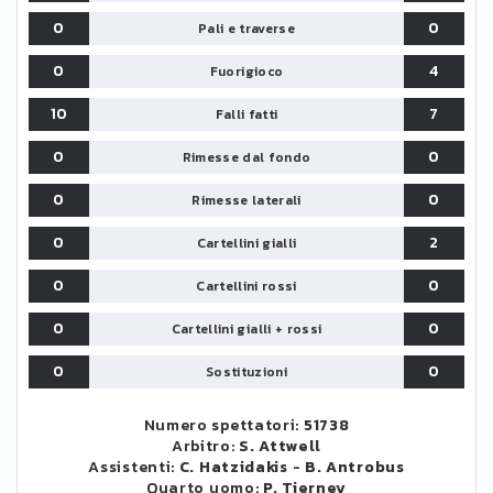
0
0
Pali e traverse
0
4
Fuorigioco
10
7
Falli fatti
0
0
Rimesse dal fondo
0
0
Rimesse laterali
0
2
Cartellini gialli
0
0
Cartellini rossi
0
0
Cartellini gialli + rossi
0
0
Sostituzioni
Numero spettatori:
51738
Arbitro:
S. Attwell
Assistenti:
C. Hatzidakis
-
B. Antrobus
Quarto uomo:
P. Tierney