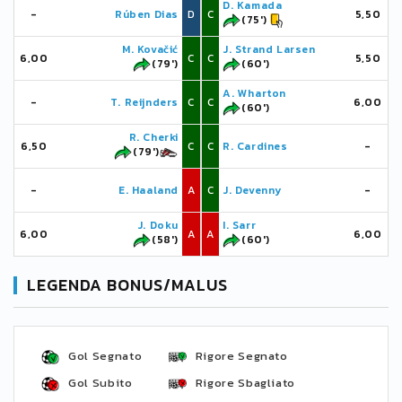
D. Kamada
-
Rúben Dias
D
C
5,50
(75')
M. Kovačić
J. Strand Larsen
6,00
C
C
5,50
(79')
(60')
A. Wharton
-
T. Reijnders
C
C
6,00
(60')
R. Cherki
6,50
C
C
R. Cardines
-
(79')
-
E. Haaland
A
C
J. Devenny
-
J. Doku
I. Sarr
6,00
A
A
6,00
(58')
(60')
LEGENDA BONUS/MALUS
Gol Segnato
Rigore Segnato
Gol Subito
Rigore Sbagliato