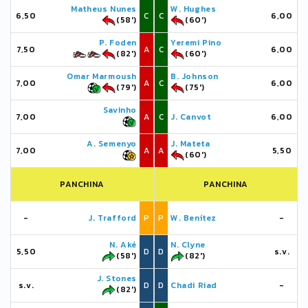
Matheus Nunes
W. Hughes
6,50
C
C
6,00
(58')
(60')
P. Foden
Yeremi Pino
7,50
A
C
6,00
(82')
(60')
Omar Marmoush
B. Johnson
7,00
A
C
6,00
(79')
(75')
Savinho
7,00
A
C
J. Canvot
6,00
A. Semenyo
J. Mateta
7,00
A
A
5,50
(60')
PANCHINA
PANCHINA
-
J. Trafford
P
P
W. Benítez
-
N. Aké
N. Clyne
5,50
D
D
s.v.
(58')
(82')
J. Stones
s.v.
D
D
Chadi Riad
-
(82')