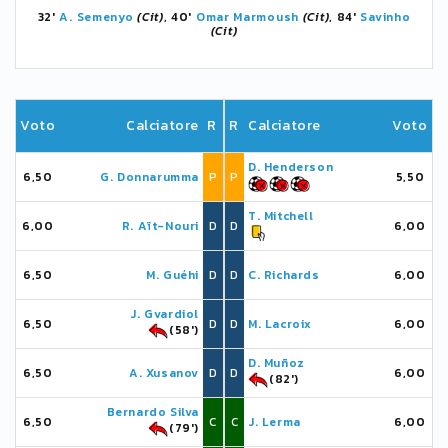
32'
A. Semenyo
(Cit)
, 40'
Omar Marmoush
(Cit)
, 84'
Savinho
(Cit)
Voto
Calciatore
R
R
Calciatore
Voto
D. Henderson
6,50
G. Donnarumma
P
P
5,50
T. Mitchell
6,00
R. Aït-Nouri
D
D
6,00
6,50
M. Guéhi
D
D
C. Richards
6,00
J. Gvardiol
6,50
D
D
M. Lacroix
6,00
(58')
D. Muñoz
6,50
A. Xusanov
D
D
6,00
(82')
Bernardo Silva
6,50
C
C
J. Lerma
6,00
(79')