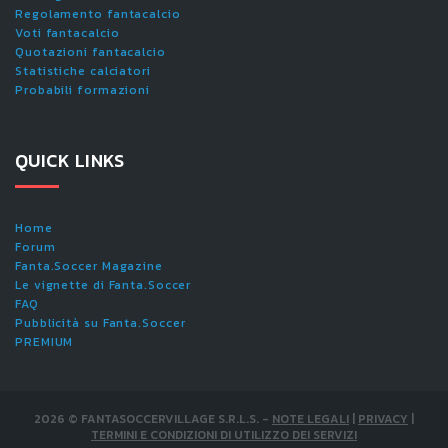
Regolamento fantacalcio
Voti fantacalcio
Quotazioni fantacalcio
Statistiche calciatori
Probabili formazioni
QUICK LINKS
Home
Forum
Fanta.Soccer Magazine
Le vignette di Fanta.Soccer
FAQ
Pubblicità su Fanta.Soccer
PREMIUM
2026
©
FANTASOCCERVILLAGE S.R.L.S.
-
NOTE LEGALI
|
PRIVACY
|
TERMINI E CONDIZIONI DI UTILIZZO DEI SERVIZI