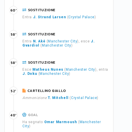
SOSTITUZIONE
60'
Entra
J. Strand Larsen
(
Crystal Palace
)
SOSTITUZIONE
58'
Entra
N. Aké
(
Manchester City
), esce
J.
Gvardiol
(
Manchester City
)
SOSTITUZIONE
58'
Esce
Matheus Nunes
(
Manchester City
), entra
J. Doku
(
Manchester City
)
CARTELLINO GIALLO
52'
Ammonizione
T. Mitchell
(
Crystal Palace
)
GOAL
40'
Ha segnato
Omar Marmoush
(
Manchester
City
)