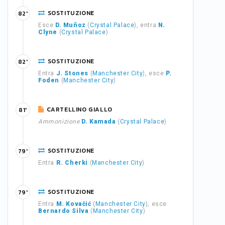
SOSTITUZIONE
82'
Esce
D. Muñoz
(
Crystal Palace
), entra
N.
Clyne
(
Crystal Palace
)
SOSTITUZIONE
82'
Entra
J. Stones
(
Manchester City
), esce
P.
Foden
(
Manchester City
)
CARTELLINO GIALLO
81'
Ammonizione
D. Kamada
(
Crystal Palace
)
SOSTITUZIONE
79'
Entra
R. Cherki
(
Manchester City
)
SOSTITUZIONE
79'
Entra
M. Kovačić
(
Manchester City
), esce
Bernardo Silva
(
Manchester City
)