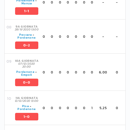
Pordenone
-
0
0
0
0
0
0
0
-
-
Monza
1-1
9A GIORNATA
28/11/2020 13:00
Pescara
-
0
0
0
0
0
0
0
-
-
Pordenone
0-2
10A GIORNATA
07/12/2020
20:00
0
0
0
0
0
0
0
6,00
0
Pordenone
-
Empoli
0-0
11A GIORNATA
12/12/2020 13:00
Pisa
-
0
0
0
0
0
0
1
5,25
0
Pordenone
1-0