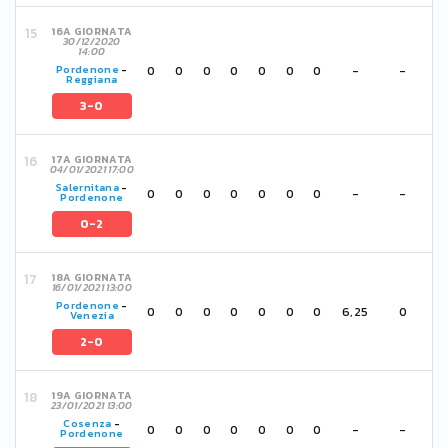
16A GIORNATA
30/12/2020
14:00
0
0
0
0
0
0
0
-
-
Pordenone
-
Reggiana
3-0
17A GIORNATA
04/01/2021 17:00
Salernitana
-
0
0
0
0
0
0
0
-
-
Pordenone
0-2
18A GIORNATA
16/01/2021 13:00
Pordenone
-
0
0
0
0
0
0
0
6,25
0
Venezia
2-0
19A GIORNATA
23/01/2021 13:00
Cosenza
-
0
0
0
0
0
0
0
-
-
Pordenone