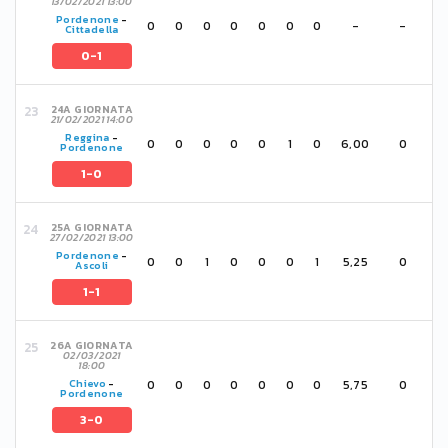
13/02/2021 13:00
Pordenone
-
0
0
0
0
0
0
0
-
-
Cittadella
0-1
24A GIORNATA
21/02/2021 14:00
Reggina
-
0
0
0
0
0
1
0
6,00
0
Pordenone
1-0
25A GIORNATA
27/02/2021 13:00
Pordenone
-
0
0
1
0
0
0
1
5,25
0
Ascoli
1-1
26A GIORNATA
02/03/2021
18:00
0
0
0
0
0
0
0
5,75
0
Chievo
-
Pordenone
3-0