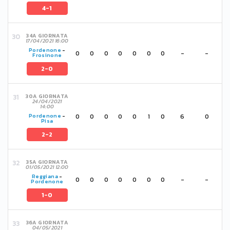
4-1
34A GIORNATA
17/04/2021 16:00
Pordenone
-
0
0
0
0
0
0
0
-
-
Frosinone
2-0
30A GIORNATA
24/04/2021
14:00
0
0
0
0
0
1
0
6
0
Pordenone
-
Pisa
2-2
35A GIORNATA
01/05/2021 12:00
Reggiana
-
0
0
0
0
0
0
0
-
-
Pordenone
1-0
36A GIORNATA
04/05/2021