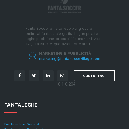
Fanta.Soccer è il sito web per giocare
online al fantacalcio gratis. Leghe private,
leghe pubbliche, probabili formazioni, voti
live, statistiche, quotazioni calciatori.
MARKETING E PUBBLICITÀ
marketing@fantasoccevillage.com
CONTATTACI
- 10.1.0.204
FANTALEGHE
Fantacalcio Serie A