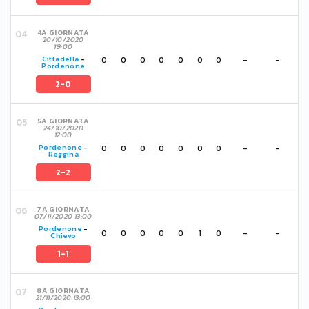
4A GIORNATA
20/10/2020
19:00
0
0
0
0
0
0
0
-
-
Cittadella
-
Pordenone
2-0
5A GIORNATA
24/10/2020
12:00
0
0
0
0
0
0
0
-
-
Pordenone
-
Reggina
2-2
7A GIORNATA
07/11/2020 13:00
Pordenone
-
0
0
0
0
0
1
0
-
-
Chievo
1-1
8A GIORNATA
21/11/2020 13:00