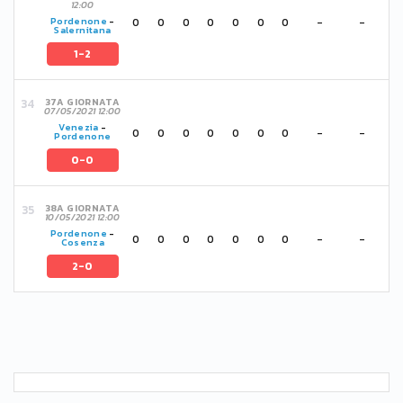
12:00
0
0
0
0
0
0
0
-
-
Pordenone
-
Salernitana
1-2
37A GIORNATA
07/05/2021 12:00
Venezia
-
0
0
0
0
0
0
0
-
-
Pordenone
0-0
38A GIORNATA
10/05/2021 12:00
Pordenone
-
0
0
0
0
0
0
0
-
-
Cosenza
2-0