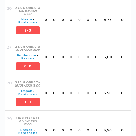
27A GIORNATA
06/03/2021
17:00
0
0
0
0
0
0
0
5,75
0
Monza
-
Pordenone
2-0
28A GIORNATA
13/03/2021 13:00
Pordenone
-
0
0
0
0
0
0
0
6,00
0
Pescara
0-0
29A GIORNATA
16/03/2021 18:00
Empoli
-
0
0
0
0
0
0
0
5,50
0
Pordenone
1-0
31A GIORNATA
02/04/2021
17:00
0
0
0
0
0
0
1
5,50
0
Brescia
-
Pordenone