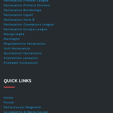
Fantacalcio Premier League
Fantacalcio Primera Division
Fantacalcio Bundesliga
Fantacalcio Ligue1
Fantacalcio Serie B
Fantacalcio Champions League
Fantacalcio Europa League
Naviga leghe
Maxileghe
Regolamento fantacalcio
Voti fantacalcio
Quotazioni fantacalcio
Statistiche calciatori
Probabili formazioni
QUICK LINKS
Home
Forum
Fanta.Soccer Magazine
Le vignette di Fanta.Soccer