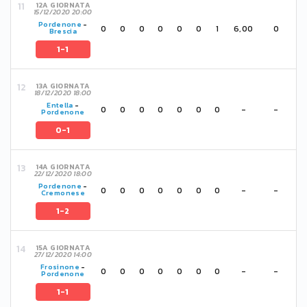
12A GIORNATA
15/12/2020 20:00
Pordenone
-
0
0
0
0
0
0
1
6,00
0
Brescia
1-1
13A GIORNATA
18/12/2020 18:00
Entella
-
0
0
0
0
0
0
0
-
-
Pordenone
0-1
14A GIORNATA
22/12/2020 18:00
Pordenone
-
0
0
0
0
0
0
0
-
-
Cremonese
1-2
15A GIORNATA
27/12/2020 14:00
Frosinone
-
0
0
0
0
0
0
0
-
-
Pordenone
1-1