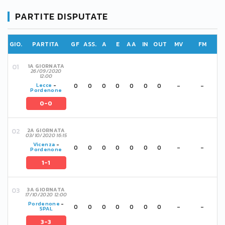
PARTITE DISPUTATE
GIO.
PARTITA
GF
ASS.
A
E
AA
IN
OUT
MV
FM
1A GIORNATA
26/09/2020
12:00
0
0
0
0
0
0
0
-
-
Lecce
-
Pordenone
0-0
2A GIORNATA
03/10/2020 16:15
Vicenza
-
0
0
0
0
0
0
0
-
-
Pordenone
1-1
3A GIORNATA
17/10/2020 12:00
Pordenone
-
0
0
0
0
0
0
0
-
-
SPAL
3-3