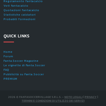
Regolamento fantacalcio
Voti fantacalcio
Quotazioni fantacalcio
Statistiche calciatori
Probabili formazioni
QUICK LINKS
Home
Forum
Fanta.Soccer Magazine
Le vignette di Fanta.Soccer
FAQ
Pubblicità su Fanta.Soccer
PREMIUM
2026
©
FANTASOCCERVILLAGE S.R.L.S.
-
NOTE LEGALI
|
PRIVACY
|
TERMINI E CONDIZIONI DI UTILIZZO DEI SERVIZI