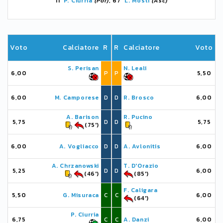
11'
P. Ciurria
(Por)
, 67'
L. Mosti
(Asc)
Voto
Calciatore
R
R
Calciatore
Voto
S. Perisan
N. Leali
6,00
P
P
5,50
6,00
M. Camporese
D
D
R. Brosco
6,00
A. Barison
R. Pucino
5,75
D
D
5,75
(75')
6,00
A. Vogliacco
D
D
A. Avlonitis
6,00
A. Chrzanowski
T. D'Orazio
5,25
D
D
6,00
(46')
(85')
F. Caligara
5,50
G. Misuraca
C
C
6,00
(64')
P. Ciurria
6,75
C
C
A. Danzi
6,00