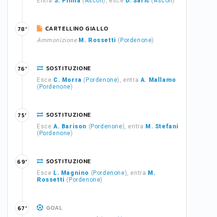
Entra
S. Pinna
(
Ascoli
), esce
D. Šarić
(
Ascoli
)
CARTELLINO GIALLO
78'
Ammonizione
M. Rossetti
(
Pordenone
)
SOSTITUZIONE
76'
Esce
C. Morra
(
Pordenone
), entra
A. Mallamo
(
Pordenone
)
SOSTITUZIONE
75'
Esce
A. Barison
(
Pordenone
), entra
M. Stefani
(
Pordenone
)
SOSTITUZIONE
69'
Esce
L. Magnino
(
Pordenone
), entra
M.
Rossetti
(
Pordenone
)
GOAL
67'