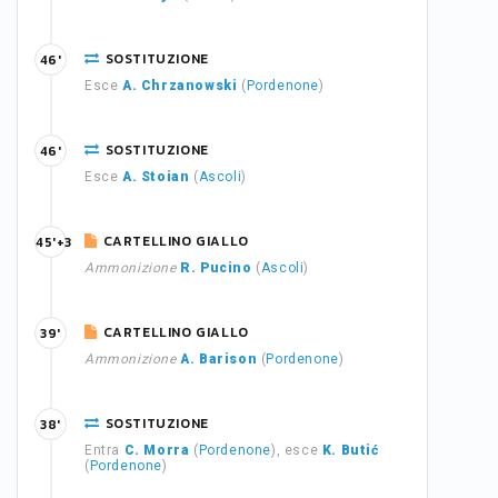
SOSTITUZIONE
46'
Esce
A. Chrzanowski
(
Pordenone
)
SOSTITUZIONE
46'
Esce
A. Stoian
(
Ascoli
)
CARTELLINO GIALLO
45'+3
Ammonizione
R. Pucino
(
Ascoli
)
CARTELLINO GIALLO
39'
Ammonizione
A. Barison
(
Pordenone
)
SOSTITUZIONE
38'
Entra
C. Morra
(
Pordenone
), esce
K. Butić
(
Pordenone
)