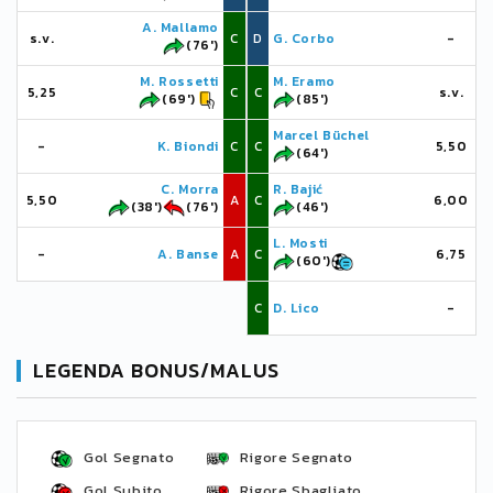
A. Mallamo
s.v.
C
D
G. Corbo
-
(76')
M. Rossetti
M. Eramo
5,25
C
C
s.v.
(69')
(85')
Marcel Büchel
-
K. Biondi
C
C
5,50
(64')
C. Morra
R. Bajić
5,50
A
C
6,00
(38')
(76')
(46')
L. Mosti
-
A. Banse
A
C
6,75
(60')
C
D. Lico
-
LEGENDA BONUS/MALUS
Gol Segnato
Rigore Segnato
Gol Subito
Rigore Sbagliato