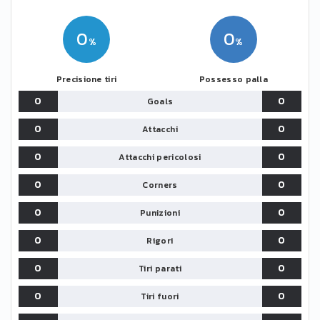
0
0
Precisione tiri
Possesso palla
0
0
Goals
0
0
Attacchi
0
0
Attacchi pericolosi
0
0
Corners
0
0
Punizioni
0
0
Rigori
0
0
Tiri parati
0
0
Tiri fuori