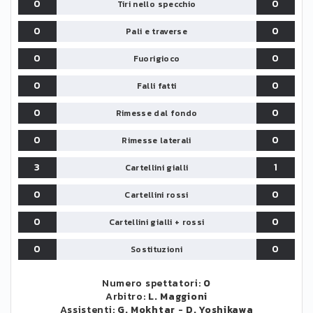
0
0
Tiri nello specchio
0
0
Pali e traverse
0
0
Fuorigioco
0
0
Falli fatti
0
0
Rimesse dal fondo
0
0
Rimesse laterali
3
1
Cartellini gialli
0
0
Cartellini rossi
0
0
Cartellini gialli + rossi
0
0
Sostituzioni
Numero spettatori:
0
Arbitro:
L. Maggioni
Assistenti:
G. Mokhtar
-
D. Yoshikawa