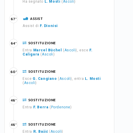
Ha segnato
L. Mosti
(
Ascoli
)
ASSIST
67'
Assist di
F. Dionisi
SOSTITUZIONE
64'
Entra
Marcel Büchel
(
Ascoli
), esce
F.
Caligara
(
Ascoli
)
SOSTITUZIONE
60'
Esce
G. Cangiano
(
Ascoli
), entra
L. Mosti
(
Ascoli
)
SOSTITUZIONE
46'
Entra
F. Berra
(
Pordenone
)
SOSTITUZIONE
46'
Entra
R. Bajić
(
Ascoli
)