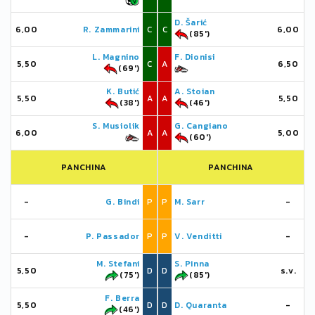
D. Šarić
6,00
R. Zammarini
C
C
6,00
(85')
L. Magnino
F. Dionisi
5,50
C
A
6,50
(69')
K. Butić
A. Stoian
5,50
A
A
5,50
(38')
(46')
S. Musiolik
G. Cangiano
6,00
A
A
5,00
(60')
PANCHINA
PANCHINA
-
G. Bindi
P
P
M. Sarr
-
-
P. Passador
P
P
V. Venditti
-
M. Stefani
S. Pinna
5,50
D
D
s.v.
(75')
(85')
F. Berra
5,50
D
D
D. Quaranta
-
(46')