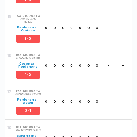
15A GIORNATA
08/12/2019
20:00
0
0
0
0
0
0
0
-
-
Pordenone
-
Crotone
1-0
16A GIORNATA
15/12/2019 14:00
Cosenza
-
0
0
0
0
0
0
0
-
-
Pordenone
1-2
17A GIORNATA
22/12/2019 20:00
Pordenone
-
0
0
0
0
0
0
0
-
-
Ascoli
2-1
18A GIORNATA
26/12/2019 14:00
Salernitana
-