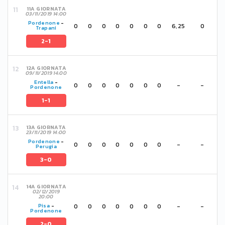
11A GIORNATA
03/11/2019 14:00
Pordenone
-
0
0
0
0
0
0
0
6,25
0
Trapani
2-1
12A GIORNATA
09/11/2019 14:00
Entella
-
0
0
0
0
0
0
0
-
-
Pordenone
1-1
13A GIORNATA
23/11/2019 14:00
Pordenone
-
0
0
0
0
0
0
0
-
-
Perugia
3-0
14A GIORNATA
02/12/2019
20:00
0
0
0
0
0
0
0
-
-
Pisa
-
Pordenone
2-0