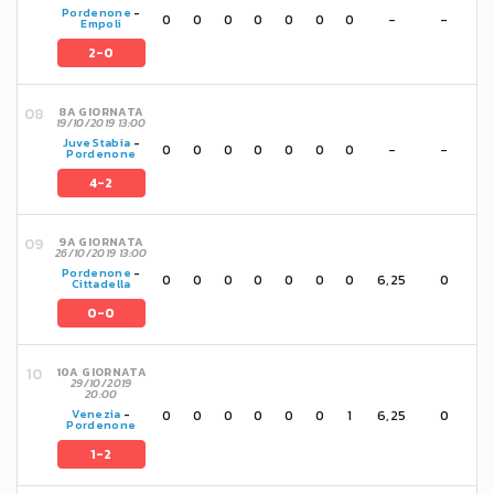
Pordenone
-
0
0
0
0
0
0
0
-
-
Empoli
2-0
8A GIORNATA
19/10/2019 13:00
Juve Stabia
-
0
0
0
0
0
0
0
-
-
Pordenone
4-2
9A GIORNATA
26/10/2019 13:00
Pordenone
-
0
0
0
0
0
0
0
6,25
0
Cittadella
0-0
10A GIORNATA
29/10/2019
20:00
0
0
0
0
0
0
1
6,25
0
Venezia
-
Pordenone
1-2