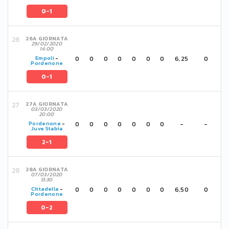
0-1
26A GIORNATA
29/02/2020
14:00
0
0
0
0
0
0
0
6,25
0
Empoli
-
Pordenone
0-1
27A GIORNATA
03/03/2020
20:00
0
0
0
0
0
0
0
-
-
Pordenone
-
Juve Stabia
2-1
28A GIORNATA
07/03/2020
13:30
0
0
0
0
0
0
0
6,50
0
Cittadella
-
Pordenone
0-2