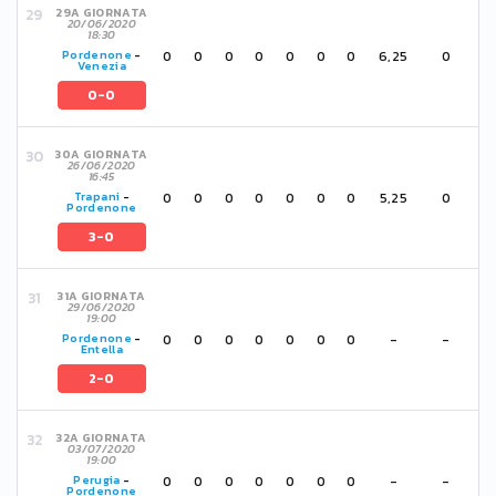
29A GIORNATA
20/06/2020
18:30
0
0
0
0
0
0
0
6,25
0
Pordenone
-
Venezia
0-0
30A GIORNATA
26/06/2020
16:45
0
0
0
0
0
0
0
5,25
0
Trapani
-
Pordenone
3-0
31A GIORNATA
29/06/2020
19:00
0
0
0
0
0
0
0
-
-
Pordenone
-
Entella
2-0
32A GIORNATA
03/07/2020
19:00
0
0
0
0
0
0
0
-
-
Perugia
-
Pordenone