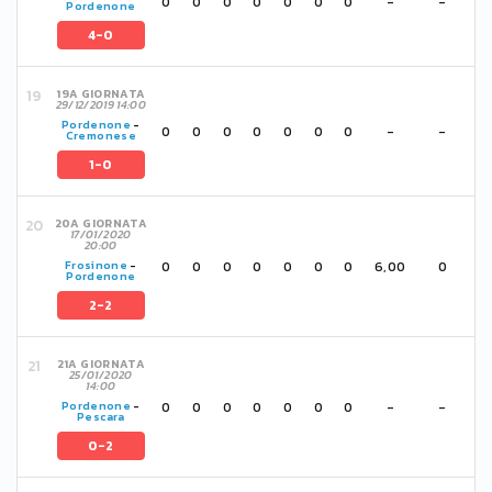
0
0
0
0
0
0
0
-
-
Pordenone
4-0
19A GIORNATA
29/12/2019 14:00
Pordenone
-
0
0
0
0
0
0
0
-
-
Cremonese
1-0
20A GIORNATA
17/01/2020
20:00
0
0
0
0
0
0
0
6,00
0
Frosinone
-
Pordenone
2-2
21A GIORNATA
25/01/2020
14:00
0
0
0
0
0
0
0
-
-
Pordenone
-
Pescara
0-2