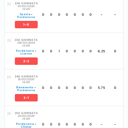
22A GIORNATA
01/02/2020
14:00
0
0
0
0
0
0
0
-
-
Spezia
-
Pordenone
1-0
23A GIORNATA
08/02/2020
14:00
0
0
1
0
0
0
0
6,25
0
Pordenone
-
Livorno
2-2
24A GIORNATA
15/02/2020
14:00
0
0
0
0
0
0
0
5,75
0
Benevento
-
Pordenone
2-1
25A GIORNATA
23/02/2020
14:00
0
0
0
0
0
0
0
-
-
Pordenone
-
Chievo