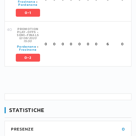
Frosinone
-
Pordenone
0-1
PROMOTION
PLAY-OFFS -
SEMI-FINALS
12/08/2020
19:00
0
0
0
0
0
0
0
6
0
Pordenone
-
Frosinone
0-2
STATISTICHE
PRESENZE
0