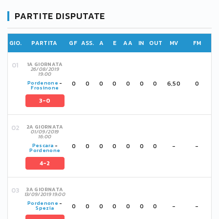
PARTITE DISPUTATE
GIO.
PARTITA
GF
ASS.
A
E
AA
IN
OUT
MV
FM
1A GIORNATA
26/08/2019
19:00
0
0
0
0
0
0
0
6,50
0
Pordenone
-
Frosinone
3-0
2A GIORNATA
01/09/2019
16:00
0
0
0
0
0
0
0
-
-
Pescara
-
Pordenone
4-2
3A GIORNATA
13/09/2019 19:00
Pordenone
-
0
0
0
0
0
0
0
-
-
Spezia