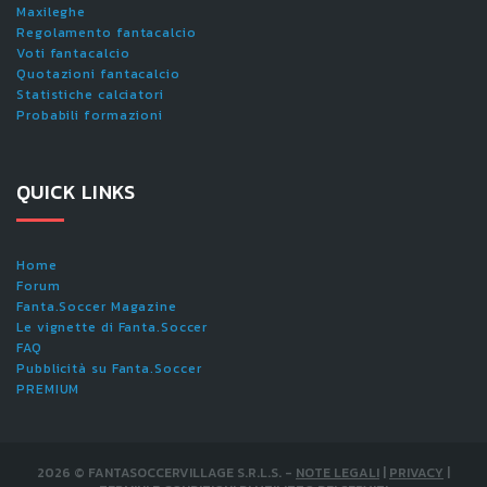
Maxileghe
Regolamento fantacalcio
Voti fantacalcio
Quotazioni fantacalcio
Statistiche calciatori
Probabili formazioni
QUICK LINKS
Home
Forum
Fanta.Soccer Magazine
Le vignette di Fanta.Soccer
FAQ
Pubblicità su Fanta.Soccer
PREMIUM
2026
©
FANTASOCCERVILLAGE S.R.L.S.
-
NOTE LEGALI
|
PRIVACY
|