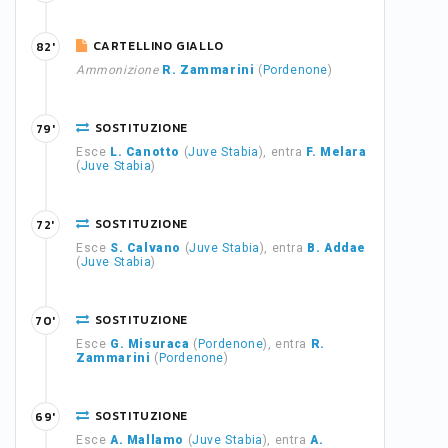
CARTELLINO GIALLO
82'
Ammonizione
R. Zammarini
(
Pordenone
)
SOSTITUZIONE
79'
Esce
L. Canotto
(
Juve Stabia
), entra
F. Melara
(
Juve Stabia
)
SOSTITUZIONE
72'
Esce
S. Calvano
(
Juve Stabia
), entra
B. Addae
(
Juve Stabia
)
SOSTITUZIONE
70'
Esce
G. Misuraca
(
Pordenone
), entra
R.
Zammarini
(
Pordenone
)
SOSTITUZIONE
69'
Esce
A. Mallamo
(
Juve Stabia
), entra
A.