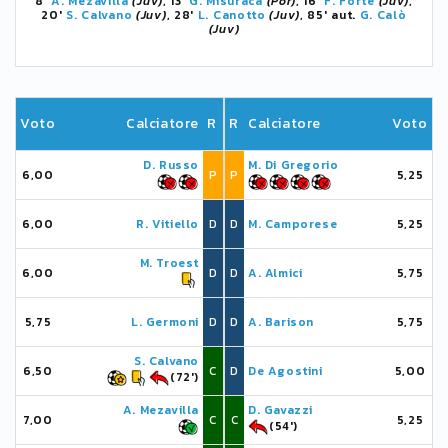
8'
A. Mezavilla
(Juv)
, 13'
G. Misuraca
(Por)
, 16'
F. Forte
(Juv)
,
20'
S. Calvano
(Juv)
, 28'
L. Canotto
(Juv)
, 85' aut.
G. Calò
(Juv)
Voto
Calciatore
R
R
Calciatore
Voto
D. Russo
M. Di Gregorio
6,00
P
P
5,25
6,00
R. Vitiello
D
D
M. Camporese
5,25
M. Troest
6,00
D
D
A. Almici
5,75
5,75
L. Germoni
D
D
A. Barison
5,75
S. Calvano
6,50
C
D
De Agostini
5,00
(72')
A. Mezavilla
D. Gavazzi
7,00
C
C
5,25
(54')