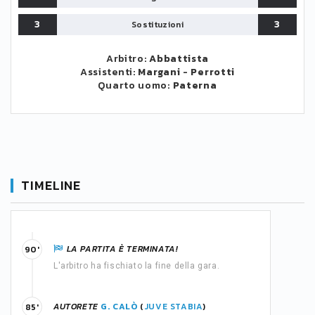
3
3
Sostituzioni
Arbitro:
Abbattista
Assistenti:
Margani
-
Perrotti
Quarto uomo:
Paterna
TIMELINE
LA PARTITA È TERMINATA!
90'
L'arbitro ha fischiato la fine della gara.
AUTORETE
G. CALÒ
(
JUVE STABIA
)
85'