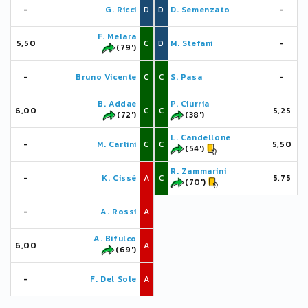
-
G. Ricci
D
D
D. Semenzato
-
F. Melara
5,50
C
D
M. Stefani
-
(79')
-
Bruno Vicente
C
C
S. Pasa
-
B. Addae
P. Ciurria
6,00
C
C
5,25
(72')
(38')
L. Candellone
-
M. Carlini
C
C
5,50
(54')
R. Zammarini
-
K. Cissé
A
C
5,75
(70')
-
A. Rossi
A
A. Bifulco
6,00
A
(69')
-
F. Del Sole
A