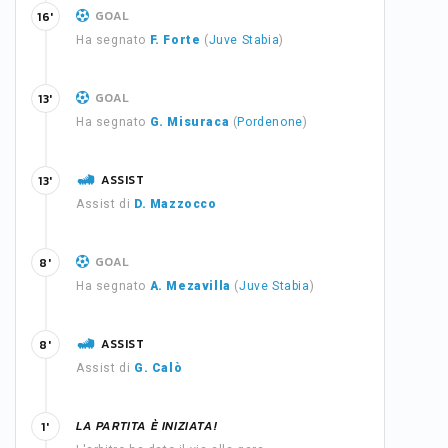
GOAL
16'
Ha segnato
F. Forte
(
Juve Stabia
)
GOAL
13'
Ha segnato
G. Misuraca
(
Pordenone
)
ASSIST
13'
Assist di
D. Mazzocco
GOAL
8'
Ha segnato
A. Mezavilla
(
Juve Stabia
)
ASSIST
8'
Assist di
G. Calò
LA PARTITA È INIZIATA!
1'