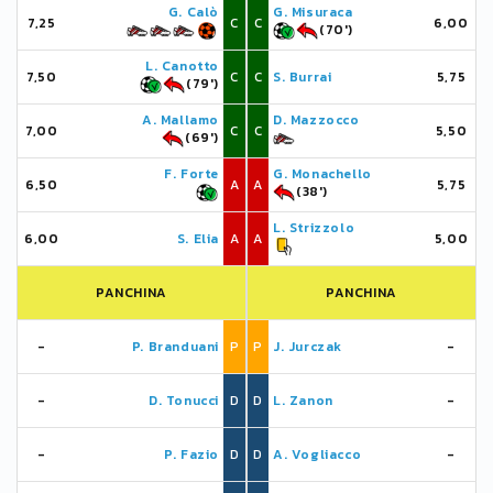
G. Calò
G. Misuraca
7,25
C
C
6,00
(70')
L. Canotto
7,50
C
C
S. Burrai
5,75
(79')
A. Mallamo
D. Mazzocco
7,00
C
C
5,50
(69')
F. Forte
G. Monachello
6,50
A
A
5,75
(38')
L. Strizzolo
6,00
S. Elia
A
A
5,00
PANCHINA
PANCHINA
-
P. Branduani
P
P
J. Jurczak
-
-
D. Tonucci
D
D
L. Zanon
-
-
P. Fazio
D
D
A. Vogliacco
-