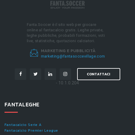
Fanta.Soccer è il sito web per giocare
online al fantacalcio gratis. Leghe private,
leghe pubbliche, probabili formazioni, voti
live, statistiche, quotazioni calciatori.
MARKETING E PUBBLICITÀ
marketing@fantasoccevillage.com
CONTATTACI
- 10.1.0.204
FANTALEGHE
Fantacalcio Serie A
Fantacalcio Premier League