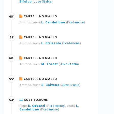
Bifulco
(
Juve Stabia
)
CARTELLINO GIALLO
65'
Ammonizione
L. Candellone
(
Pordenone
)
CARTELLINO GIALLO
61'
Ammonizione
L. Strizzolo
(
Pordenone
)
CARTELLINO GIALLO
60'
Ammonizione
M. Troest
(
Juve Stabia
)
CARTELLINO GIALLO
55'
Ammonizione
S. Calvano
(
Juve Stabia
)
SOSTITUZIONE
54'
Esce
D. Gavazzi
(
Pordenone
), entra
L.
Candellone
(
Pordenone
)