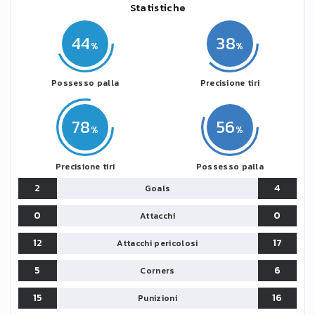
Statistiche
44
38
Possesso palla
Precisione tiri
78
56
Precisione tiri
Possesso palla
2
4
Goals
0
0
Attacchi
12
17
Attacchi pericolosi
5
6
Corners
15
16
Punizioni