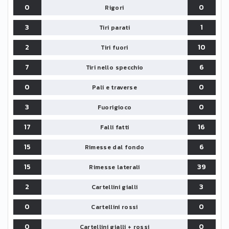
0
0
Rigori
3
1
Tiri parati
2
10
Tiri fuori
7
6
Tiri nello specchio
0
0
Pali e traverse
3
0
Fuorigioco
17
16
Falli fatti
15
6
Rimesse dal fondo
15
39
Rimesse laterali
2
3
Cartellini gialli
0
0
Cartellini rossi
0
0
Cartellini gialli + rossi