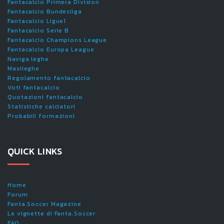
Fantacalcio Primera Division
Fantacalcio Bundesliga
Fantacalcio Ligue1
Fantacalcio Serie B
Fantacalcio Champions League
Fantacalcio Europa League
Naviga leghe
Maxileghe
Regolamento fantacalcio
Voti fantacalcio
Quotazioni fantacalcio
Statistiche calciatori
Probabili formazioni
QUICK LINKS
Home
Forum
Fanta.Soccer Magazine
Le vignette di Fanta.Soccer
FAQ