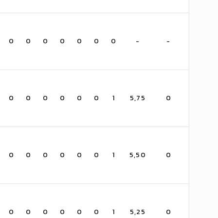
0
0
0
0
0
0
0
-
-
0
0
0
0
0
0
1
5,75
0
0
0
0
0
0
0
1
5,50
0
0
0
0
0
0
0
1
5,25
0