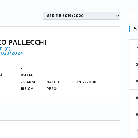
SERIE B 2019/2020
S
O PALLECCHI
R (C)
 2023/2024
-
À:
ITALIA
26 ANNI
NATO IL:
08/02/2000
185 CM
PESO:
-