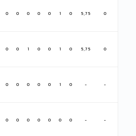
0
0
0
0
0
1
0
5,75
0
0
0
1
0
0
1
0
5,75
0
0
0
0
0
0
1
0
-
-
0
0
0
0
0
0
0
-
-