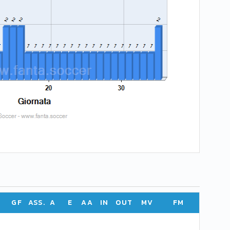
GF
ASS.
A
E
AA
IN
OUT
MV
FM