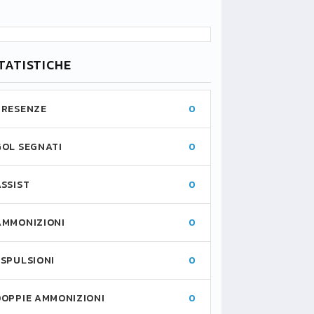
TATISTICHE
PRESENZE
0
GOL SEGNATI
0
ASSIST
0
AMMONIZIONI
0
ESPULSIONI
0
DOPPIE AMMONIZIONI
0