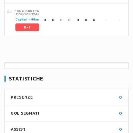
18A GIORNATA
18/01/2021 19:45
0
0
0
0
0
0
0
-
-
Cagliari
-
Milan
0-2
STATISTICHE
PRESENZE
0
GOL SEGNATI
0
ASSIST
0