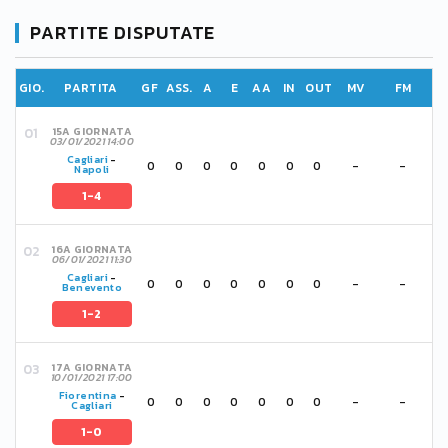
PARTITE DISPUTATE
GIO.
PARTITA
GF
ASS.
A
E
AA
IN
OUT
MV
FM
15A GIORNATA
03/01/2021 14:00
Cagliari
-
0
0
0
0
0
0
0
-
-
Napoli
1-4
16A GIORNATA
06/01/2021 11:30
Cagliari
-
0
0
0
0
0
0
0
-
-
Benevento
1-2
17A GIORNATA
10/01/2021 17:00
Fiorentina
-
0
0
0
0
0
0
0
-
-
Cagliari
1-0