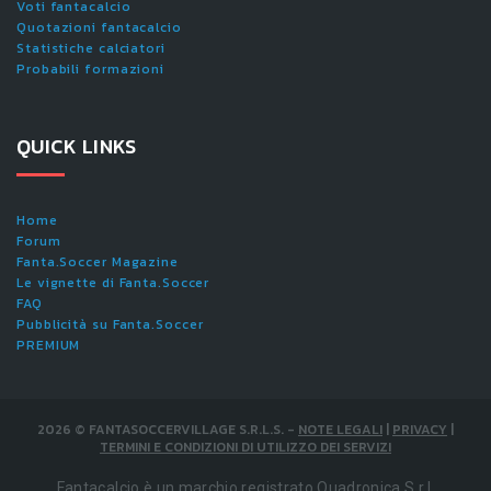
Voti fantacalcio
Quotazioni fantacalcio
Statistiche calciatori
Probabili formazioni
QUICK LINKS
Home
Forum
Fanta.Soccer Magazine
Le vignette di Fanta.Soccer
FAQ
Pubblicità su Fanta.Soccer
PREMIUM
2026
©
FANTASOCCERVILLAGE S.R.L.S.
-
NOTE LEGALI
|
PRIVACY
|
TERMINI E CONDIZIONI DI UTILIZZO DEI SERVIZI
Fantacalcio è un marchio registrato Quadronica S.r.l.