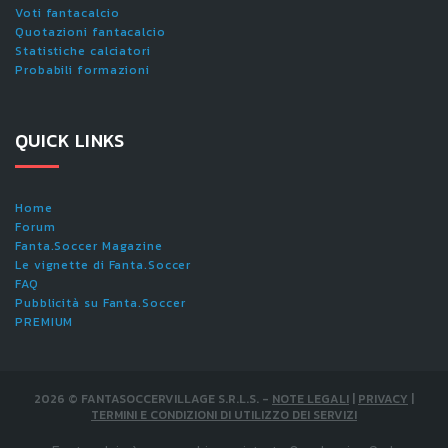
Voti fantacalcio
Quotazioni fantacalcio
Statistiche calciatori
Probabili formazioni
QUICK LINKS
Home
Forum
Fanta.Soccer Magazine
Le vignette di Fanta.Soccer
FAQ
Pubblicità su Fanta.Soccer
PREMIUM
2026
©
FANTASOCCERVILLAGE S.R.L.S.
-
NOTE LEGALI
|
PRIVACY
|
TERMINI E CONDIZIONI DI UTILIZZO DEI SERVIZI