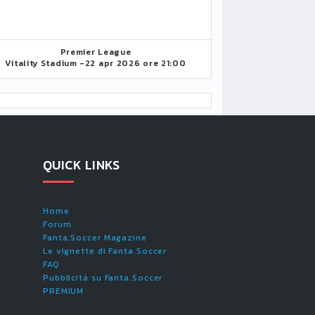
Premier League
Vitality Stadium -
22 apr 2026 ore 21:00
QUICK LINKS
Home
Forum
Fanta.Soccer Magazine
Le vignette di Fanta.Soccer
FAQ
Pubblicità su Fanta.Soccer
PREMIUM