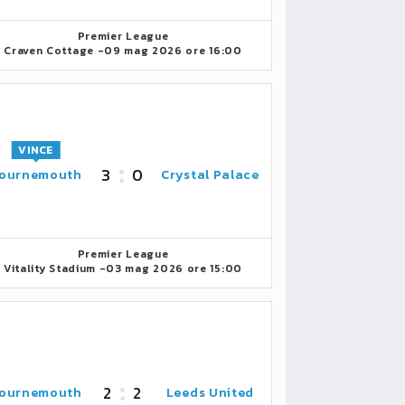
Premier League
Craven Cottage -
09 mag 2026 ore 16:00
VINCE
3
0
ournemouth
Crystal Palace
Premier League
Vitality Stadium -
03 mag 2026 ore 15:00
2
2
ournemouth
Leeds United