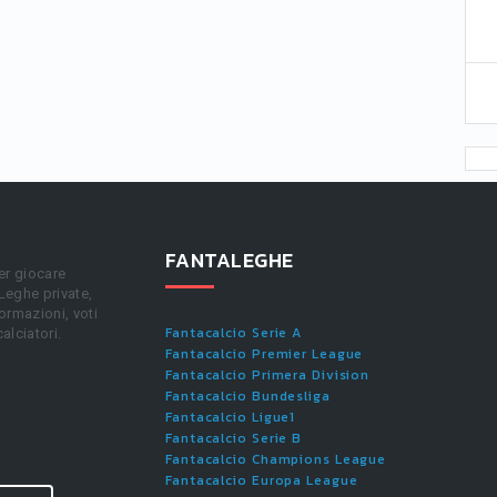
FANTALEGHE
er giocare
 Leghe private,
ormazioni, voti
Fantacalcio Serie A
calciatori.
Fantacalcio Premier League
Fantacalcio Primera Division
Fantacalcio Bundesliga
Fantacalcio Ligue1
Fantacalcio Serie B
Fantacalcio Champions League
Fantacalcio Europa League