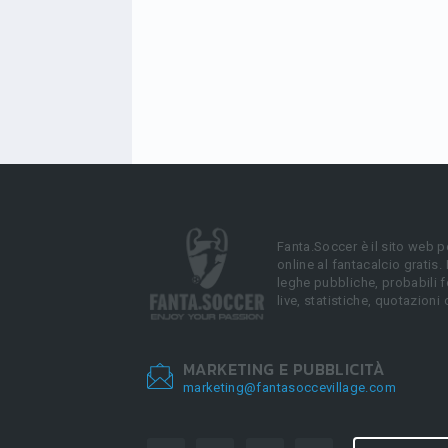
Fanta.Soccer è il sito web p
online al fantacalcio gratis.
leghe pubbliche, probabili f
live, statistiche, quotazioni 
MARKETING E PUBBLICITÀ
marketing@fantasoccevillage.com