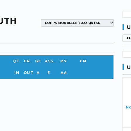
UTH
COPPA MONDIALE 2022 QATAR
U
E
QT.
PR.
GF
ASS.
MV
FM
U
IN
OUT
A
E
AA
No