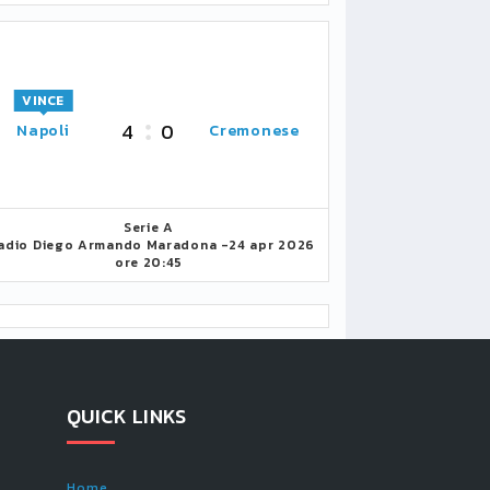
VINCE
4
0
Napoli
Cremonese
Serie A
adio Diego Armando Maradona -
24 apr 2026
ore 20:45
QUICK LINKS
Home