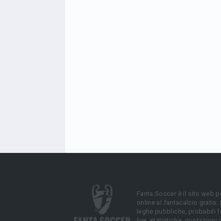
Fanta.Soccer è il sito web p
online al fantacalcio gratis.
leghe pubbliche, probabili f
live, statistiche, quotazioni 