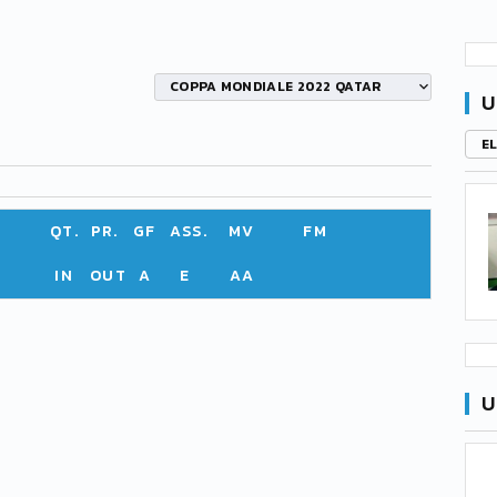
COPPA MONDIALE 2022 QATAR
U
E
QT.
PR.
GF
ASS.
MV
FM
IN
OUT
A
E
AA
U