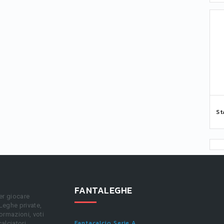
St
FANTALEGHE
er giocare
 Leghe private,
ormazioni, voti
Fantacalcio Serie A
calciatori.