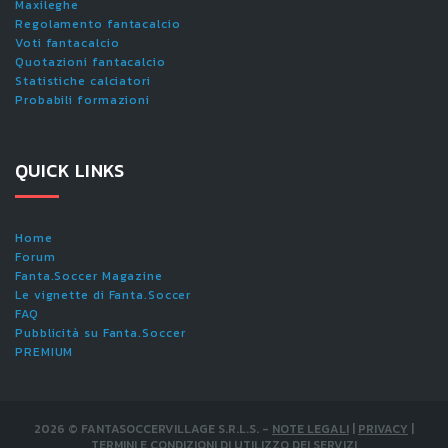
Maxileghe
Regolamento fantacalcio
Voti fantacalcio
Quotazioni fantacalcio
Statistiche calciatori
Probabili formazioni
QUICK LINKS
Home
Forum
Fanta.Soccer Magazine
Le vignette di Fanta.Soccer
FAQ
Pubblicità su Fanta.Soccer
PREMIUM
2026
©
FANTASOCCERVILLAGE S.R.L.S.
-
NOTE LEGALI
|
PRIVACY
|
TERMINI E CONDIZIONI DI UTILIZZO DEI SERVIZI