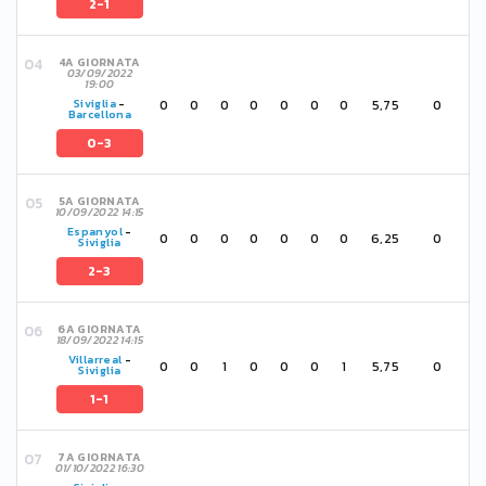
2-1
4A GIORNATA
03/09/2022
19:00
0
0
0
0
0
0
0
5,75
0
Siviglia
-
Barcellona
0-3
5A GIORNATA
10/09/2022 14:15
Espanyol
-
0
0
0
0
0
0
0
6,25
0
Siviglia
2-3
6A GIORNATA
18/09/2022 14:15
Villarreal
-
0
0
1
0
0
0
1
5,75
0
Siviglia
1-1
7A GIORNATA
01/10/2022 16:30