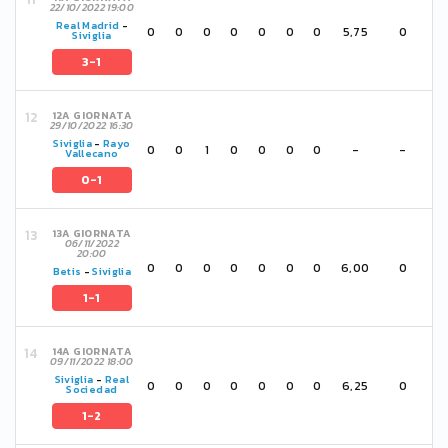
22/10/2022 19:00
Real Madrid
-
0
0
0
0
0
0
0
5,75
0
Siviglia
3-1
12A GIORNATA
29/10/2022 16:30
Siviglia
-
Rayo
0
0
1
0
0
0
0
-
-
Vallecano
0-1
13A GIORNATA
06/11/2022
20:00
0
0
0
0
0
0
0
6,00
0
Betis
-
Siviglia
1-1
14A GIORNATA
09/11/2022 18:00
Siviglia
-
Real
0
0
0
0
0
0
0
6,25
0
Sociedad
1-2