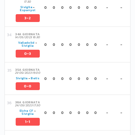
17:30
0
0
0
0
0
0
0
-
-
Siviglia
-
Espanyol
3-2
34A GIORNATA
14/05/2023 16:30
Valladolid
-
0
0
0
0
0
0
0
-
-
Siviglia
0-3
35A GIORNATA
21/05/2023 19:00
0
0
0
0
0
0
0
-
-
Siviglia
-
Betis
0-0
36A GIORNATA
24/05/2023 17:30
Elche CF
-
0
0
0
0
0
0
0
-
-
Siviglia
1-1