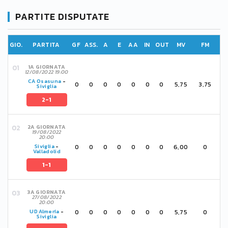
PARTITE DISPUTATE
GIO.
PARTITA
GF
ASS.
A
E
AA
IN
OUT
MV
FM
1A GIORNATA
12/08/2022 19:00
CA Osasuna
-
0
0
0
0
0
0
0
5,75
3,75
Siviglia
2-1
2A GIORNATA
19/08/2022
20:00
0
0
0
0
0
0
0
6,00
0
Siviglia
-
Valladolid
1-1
3A GIORNATA
27/08/2022
20:00
0
0
0
0
0
0
0
5,75
0
UD Almería
-
Siviglia