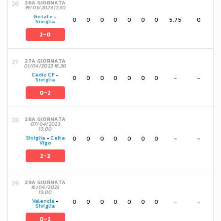
26A GIORNATA
19/03/2023 17:30
Getafe
-
0
0
0
0
0
0
0
5,75
0
Siviglia
2-0
27A GIORNATA
01/04/2023 16:30
Cádiz CF
-
0
0
0
0
0
0
0
-
-
Siviglia
0-2
28A GIORNATA
07/04/2023
19:00
0
0
0
0
0
0
0
-
-
Siviglia
-
Celta
Vigo
2-2
29A GIORNATA
16/04/2023
19:00
0
0
0
0
0
0
0
-
-
Valencia
-
Siviglia
0-2