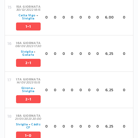
15A GIORNATA
30/12/2022 18:15
Celta Vigo
-
0
0
0
0
0
0
0
6,00
0
Siviglia
1-1
16A GIORNATA
08/01/2023 17:30
Siviglia
-
0
0
0
0
0
0
0
6,25
0
Getafe
2-1
17A GIORNATA
14/01/2023 15:15
Girona
-
0
0
0
0
0
0
0
6,25
0
Siviglia
2-1
18A GIORNATA
21/01/2023 20:00
Siviglia
-
Cádiz
0
0
0
0
0
0
0
6,25
0
CF
1-0