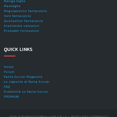
Naviga leghe
Maxileghe
Regolamento fantacalcio
Voti fantacalcio
Quotazioni fantacalcio
Statistiche calciatori
Probabili formazioni
QUICK LINKS
Home
Forum
Fanta.Soccer Magazine
Le vignette di Fanta.Soccer
FAQ
Pubblicità su Fanta.Soccer
PREMIUM
2026
©
FANTASOCCERVILLAGE S.R.L.S.
-
NOTE LEGALI
|
PRIVACY
|