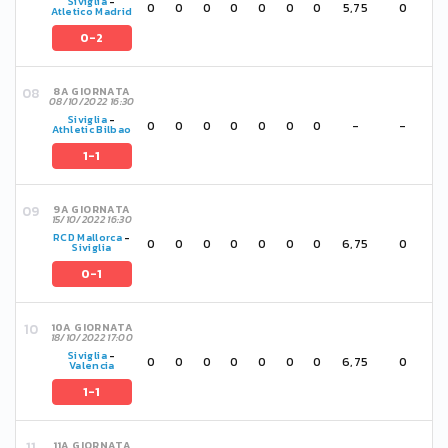
Siviglia
-
0
0
0
0
0
0
0
5,75
0
Atletico Madrid
0-2
8A GIORNATA
08/10/2022 16:30
Siviglia
-
0
0
0
0
0
0
0
-
-
Athletic Bilbao
1-1
9A GIORNATA
15/10/2022 16:30
RCD Mallorca
-
0
0
0
0
0
0
0
6,75
0
Siviglia
0-1
10A GIORNATA
18/10/2022 17:00
Siviglia
-
0
0
0
0
0
0
0
6,75
0
Valencia
1-1
11A GIORNATA