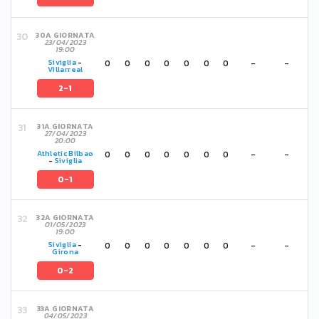
30A GIORNATA
23/04/2023
19:00
0
0
0
0
0
0
0
-
-
Siviglia
-
Villarreal
2-1
31A GIORNATA
27/04/2023
20:00
0
0
0
0
0
0
0
-
-
Athletic Bilbao
-
Siviglia
0-1
32A GIORNATA
01/05/2023
19:00
0
0
0
0
0
0
0
-
-
Siviglia
-
Girona
0-2
33A GIORNATA
04/05/2023