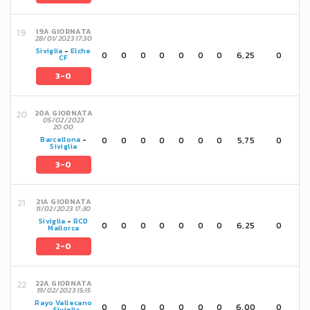
19A GIORNATA
28/01/2023 17:30
Siviglia
-
Elche
0
0
0
0
0
0
0
6,25
0
CF
3-0
20A GIORNATA
05/02/2023
20:00
0
0
0
0
0
0
0
5,75
0
Barcellona
-
Siviglia
3-0
21A GIORNATA
11/02/2023 17:30
Siviglia
-
RCD
0
0
0
0
0
0
0
6,25
0
Mallorca
2-0
22A GIORNATA
19/02/2023 15:15
Rayo Vallecano
0
0
0
0
0
0
0
6,00
0
-
Siviglia