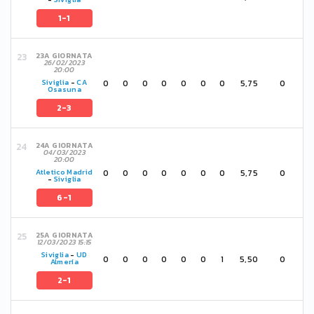
1-1
23A GIORNATA
26/02/2023
20:00
0
0
0
0
0
0
0
5,75
0
Siviglia
-
CA
Osasuna
2-3
24A GIORNATA
04/03/2023
20:00
0
0
0
0
0
0
0
5,75
0
Atletico Madrid
-
Siviglia
6-1
25A GIORNATA
12/03/2023 15:15
Siviglia
-
UD
0
0
0
0
0
0
1
5,50
0
Almería
2-1