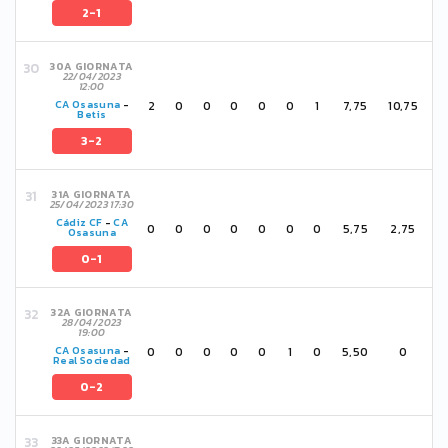
2-1
30A GIORNATA
22/04/2023
12:00
2
0
0
0
0
0
1
7,75
10,75
CA Osasuna
-
Betis
3-2
31A GIORNATA
25/04/2023 17:30
Cádiz CF
-
CA
0
0
0
0
0
0
0
5,75
2,75
Osasuna
0-1
32A GIORNATA
28/04/2023
19:00
0
0
0
0
0
1
0
5,50
0
CA Osasuna
-
Real Sociedad
0-2
33A GIORNATA