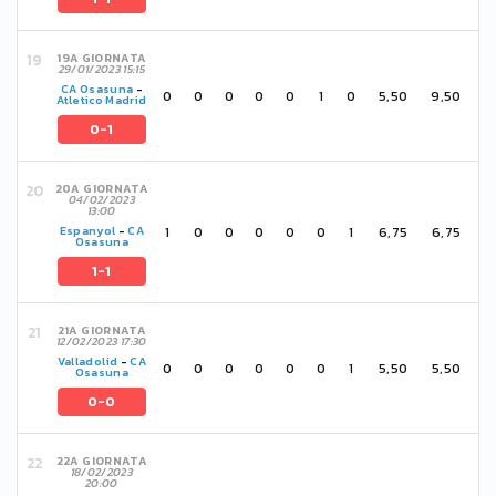
19A GIORNATA
29/01/2023 15:15
CA Osasuna
-
0
0
0
0
0
1
0
5,50
9,50
Atletico Madrid
0-1
20A GIORNATA
04/02/2023
13:00
1
0
0
0
0
0
1
6,75
6,75
Espanyol
-
CA
Osasuna
1-1
21A GIORNATA
12/02/2023 17:30
Valladolid
-
CA
0
0
0
0
0
0
1
5,50
5,50
Osasuna
0-0
22A GIORNATA
18/02/2023
20:00