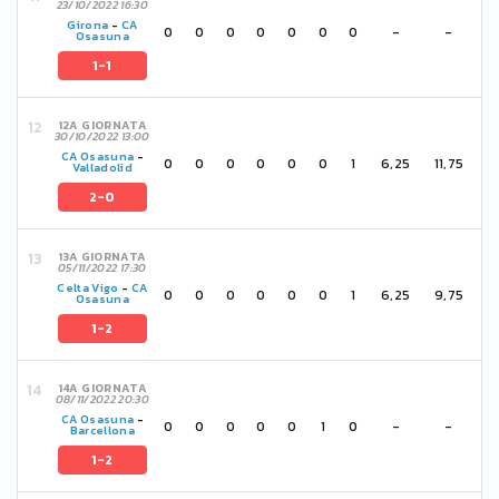
23/10/2022 16:30
Girona
-
CA
0
0
0
0
0
0
0
-
-
Osasuna
1-1
12A GIORNATA
30/10/2022 13:00
CA Osasuna
-
0
0
0
0
0
0
1
6,25
11,75
Valladolid
2-0
13A GIORNATA
05/11/2022 17:30
Celta Vigo
-
CA
0
0
0
0
0
0
1
6,25
9,75
Osasuna
1-2
14A GIORNATA
08/11/2022 20:30
CA Osasuna
-
0
0
0
0
0
1
0
-
-
Barcellona
1-2