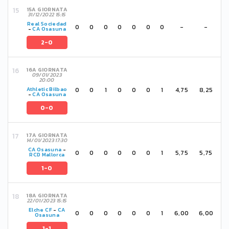
15A GIORNATA
31/12/2022 15:15
Real Sociedad
0
0
0
0
0
0
0
-
-
-
CA Osasuna
2-0
16A GIORNATA
09/01/2023
20:00
0
0
1
0
0
0
1
4,75
8,25
Athletic Bilbao
-
CA Osasuna
0-0
17A GIORNATA
14/01/2023 17:30
CA Osasuna
-
0
0
0
0
0
0
1
5,75
5,75
RCD Mallorca
1-0
18A GIORNATA
22/01/2023 15:15
Elche CF
-
CA
0
0
0
0
0
0
1
6,00
6,00
Osasuna
1-1