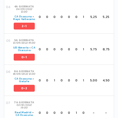
4A GIORNATA
04/09/2022
12:00
0
0
0
0
0
0
1
5,25
5,25
CA Osasuna
-
Rayo Vallecano
2-1
5A GIORNATA
12/09/2022 19:00
UD Almería
-
CA
0
0
0
0
0
0
1
5,75
8,75
Osasuna
0-1
6A GIORNATA
18/09/2022 12:00
CA Osasuna
-
0
0
1
0
0
0
1
5,00
4,50
Getafe
0-2
7A GIORNATA
02/10/2022
19:00
0
0
0
0
0
1
0
-
-
Real Madrid
-
CA Osasuna