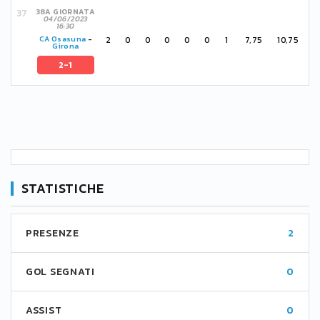
38A GIORNATA
04/06/2023
16:30
2
0
0
0
0
0
1
7,75
10,75
CA Osasuna
-
Girona
2-1
STATISTICHE
PRESENZE
2
GOL SEGNATI
0
ASSIST
0