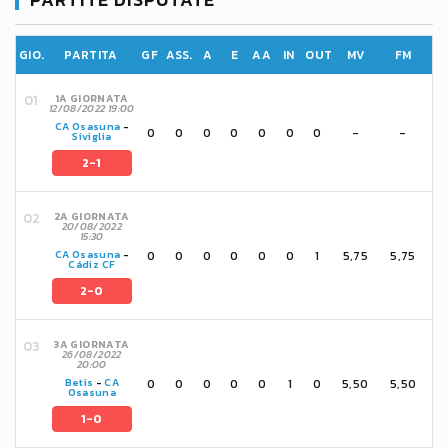
GIO.
PARTITA
GF
ASS.
A
E
AA
IN
OUT
MV
FM
1A GIORNATA
12/08/2022 19:00
CA Osasuna
-
0
0
0
0
0
0
0
-
-
Siviglia
2-1
2A GIORNATA
20/08/2022
15:30
0
0
0
0
0
0
1
5,75
5,75
CA Osasuna
-
Cádiz CF
2-0
3A GIORNATA
26/08/2022
20:00
0
0
0
0
0
1
0
5,50
5,50
Betis
-
CA
Osasuna
1-0