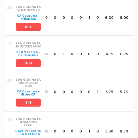
26A GIORNATA
19/03/2023 15:15
CA Osasuna
-
0
0
0
0
0
1
0
6,00
6,00
Villarreal
0-3
27A GIORNATA
31/03/2023 19:00
RCD Mallorca
-
0
0
1
0
0
0
0
4,75
8,75
CA Osasuna
0-0
28A GIORNATA
08/04/2023
12:00
0
0
0
0
0
0
1
5,75
5,75
CA Osasuna
-
Elche CF
2-1
29A GIORNATA
14/04/2023
19:00
0
0
0
0
0
1
0
5,50
8,50
Rayo Vallecano
-
CA Osasuna