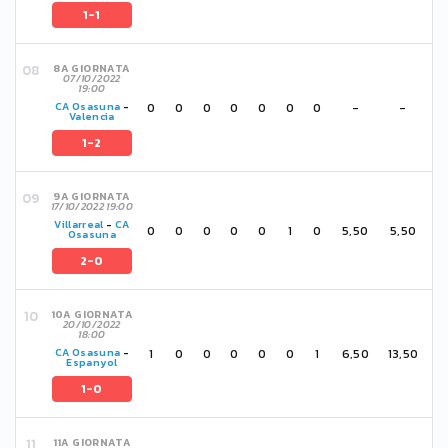
1-1
8A GIORNATA
07/10/2022
19:00
0
0
0
0
0
0
0
-
-
CA Osasuna
-
Valencia
1-2
9A GIORNATA
17/10/2022 19:00
Villarreal
-
CA
0
0
0
0
0
1
0
5,50
5,50
Osasuna
2-0
10A GIORNATA
20/10/2022
18:00
1
0
0
0
0
0
1
6,50
13,50
CA Osasuna
-
Espanyol
1-0
11A GIORNATA