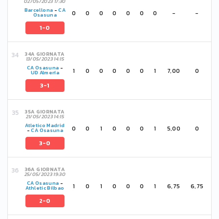
02/05/2023 17:30
Barcellona
-
CA
0
0
0
0
0
0
0
-
-
Osasuna
1-0
34A GIORNATA
13/05/2023 14:15
CA Osasuna
-
1
0
0
0
0
0
1
7,00
0
UD Almería
3-1
35A GIORNATA
21/05/2023 14:15
Atletico Madrid
0
0
1
0
0
0
1
5,00
0
-
CA Osasuna
3-0
36A GIORNATA
25/05/2023 19:30
CA Osasuna
-
1
0
1
0
0
0
1
6,75
6,75
Athletic Bilbao
2-0