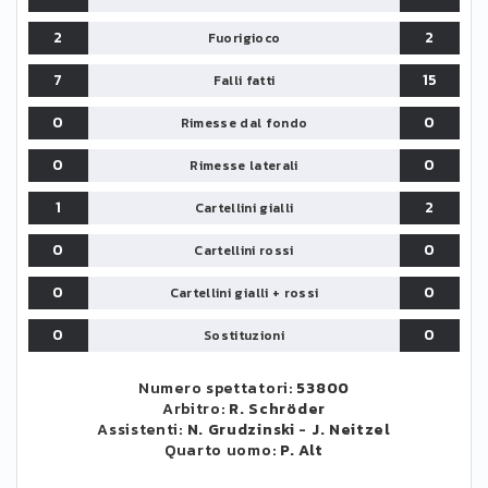
2
2
Fuorigioco
7
15
Falli fatti
0
0
Rimesse dal fondo
0
0
Rimesse laterali
1
2
Cartellini gialli
0
0
Cartellini rossi
0
0
Cartellini gialli + rossi
0
0
Sostituzioni
Numero spettatori:
53800
Arbitro:
R. Schröder
Assistenti:
N. Grudzinski
-
J. Neitzel
Quarto uomo:
P. Alt