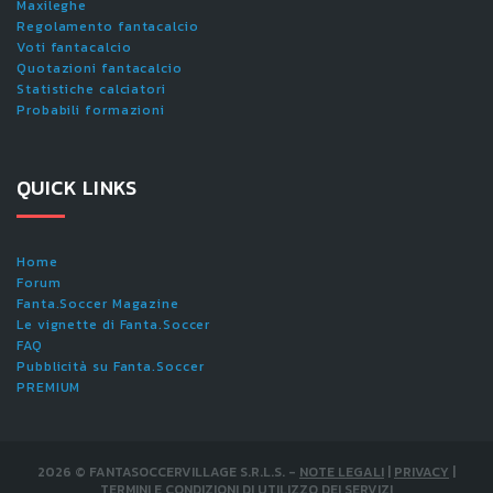
Maxileghe
Regolamento fantacalcio
Voti fantacalcio
Quotazioni fantacalcio
Statistiche calciatori
Probabili formazioni
QUICK LINKS
Home
Forum
Fanta.Soccer Magazine
Le vignette di Fanta.Soccer
FAQ
Pubblicità su Fanta.Soccer
PREMIUM
2026
©
FANTASOCCERVILLAGE S.R.L.S.
-
NOTE LEGALI
|
PRIVACY
|
TERMINI E CONDIZIONI DI UTILIZZO DEI SERVIZI