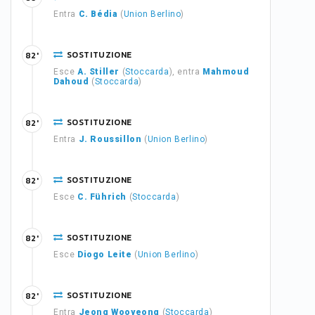
Entra
C. Bédia
(
Union Berlino
)
SOSTITUZIONE
82'
Esce
A. Stiller
(
Stoccarda
), entra
Mahmoud
Dahoud
(
Stoccarda
)
SOSTITUZIONE
82'
Entra
J. Roussillon
(
Union Berlino
)
SOSTITUZIONE
82'
Esce
C. Führich
(
Stoccarda
)
SOSTITUZIONE
82'
Esce
Diogo Leite
(
Union Berlino
)
SOSTITUZIONE
82'
Entra
Jeong Wooyeong
(
Stoccarda
)