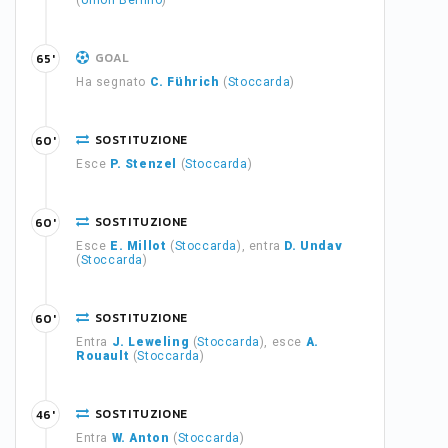
(
Union Berlino
)
GOAL
65'
Ha segnato
C. Führich
(
Stoccarda
)
SOSTITUZIONE
60'
Esce
P. Stenzel
(
Stoccarda
)
SOSTITUZIONE
60'
Esce
E. Millot
(
Stoccarda
), entra
D. Undav
(
Stoccarda
)
SOSTITUZIONE
60'
Entra
J. Leweling
(
Stoccarda
), esce
A.
Rouault
(
Stoccarda
)
SOSTITUZIONE
46'
Entra
W. Anton
(
Stoccarda
)