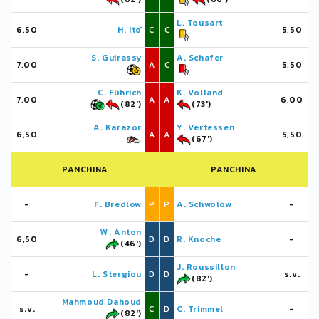
L. Tousart
6,50
H. Itō
C
C
5,50
S. Guirassy
A. Schafer
7,00
A
C
5,50
C. Führich
K. Volland
7,00
A
A
6,00
(82')
(73')
A. Karazor
Y. Vertessen
6,50
A
A
5,50
(67')
PANCHINA
PANCHINA
-
F. Bredlow
P
P
A. Schwolow
-
W. Anton
6,50
D
D
R. Knoche
-
(46')
J. Roussillon
-
L. Stergiou
D
D
s.v.
(82')
Mahmoud Dahoud
s.v.
C
D
C. Trimmel
-
(82')