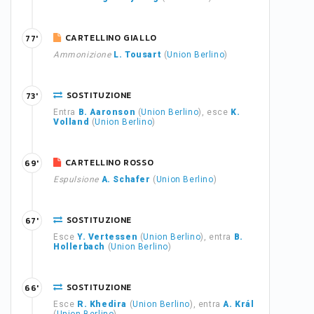
CARTELLINO GIALLO
77'
Ammonizione
L. Tousart
(
Union Berlino
)
SOSTITUZIONE
73'
Entra
B. Aaronson
(
Union Berlino
), esce
K.
Volland
(
Union Berlino
)
CARTELLINO ROSSO
69'
Espulsione
A. Schafer
(
Union Berlino
)
SOSTITUZIONE
67'
Esce
Y. Vertessen
(
Union Berlino
), entra
B.
Hollerbach
(
Union Berlino
)
SOSTITUZIONE
66'
Esce
R. Khedira
(
Union Berlino
), entra
A. Král