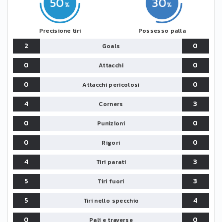
50
30
Precisione tiri
Possesso palla
2
0
Goals
0
0
Attacchi
0
0
Attacchi pericolosi
4
3
Corners
0
0
Punizioni
0
0
Rigori
4
3
Tiri parati
5
3
Tiri fuori
5
4
Tiri nello specchio
0
0
Pali e traverse