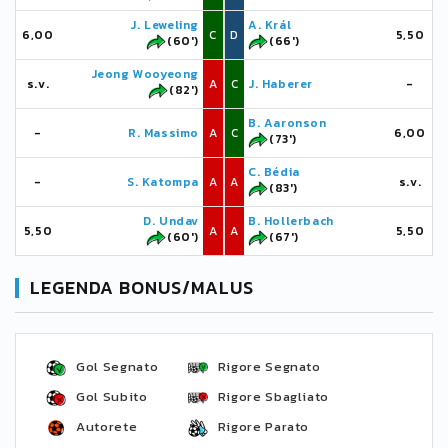
J. Leweling
A. Král
6,00
C
D
5,50
(60')
(66')
Jeong Wooyeong
s.v.
A
C
J. Haberer
-
(82')
B. Aaronson
-
R. Massimo
A
C
6,00
(73')
C. Bédia
-
S. Katompa
A
A
s.v.
(83')
D. Undav
B. Hollerbach
5,50
A
A
5,50
(60')
(67')
LEGENDA BONUS/MALUS
Gol Segnato
Rigore Segnato
Gol Subito
Rigore Sbagliato
Autorete
Rigore Parato