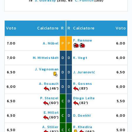
19'
S. Guirassy
(Sto)
, 65'
C. Führich
(Sto)
Voto
Calciatore
R
R
Calciatore
Voto
F. Rønnow
7,00
A. Nübel
P
P
6,00
7,00
M. Mittelstädt
D
D
K. Vogt
6,00
J. Vagnoman
6,50
D
D
J. Juranović
6,50
A. Rouault
R. Gosens
6,00
D
D
6,00
(46')
(83')
P. Stenzel
Diogo Leite
6,50
C
D
5,50
(60')
(82')
E. Millot
6,50
C
D
D. Doekhi
6,00
(60')
A. Stiller
R. Khedira
6,50
C
C
5,00
(82')
(66')