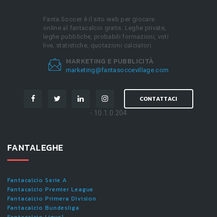
Fanta.Soccer è il sito web per giocare
online al fantacalcio gratis. Leghe private,
leghe pubbliche, probabili formazioni, voti
live, statistiche, quotazioni calciatori.
MARKETING E PUBBLICITÀ
marketing@fantasoccevillage.com
CONTATTACI
- 10.1.0.204
FANTALEGHE
Fantacalcio Serie A
Fantacalcio Premier League
Fantacalcio Primera Division
Fantacalcio Bundesliga
Fantacalcio Ligue1