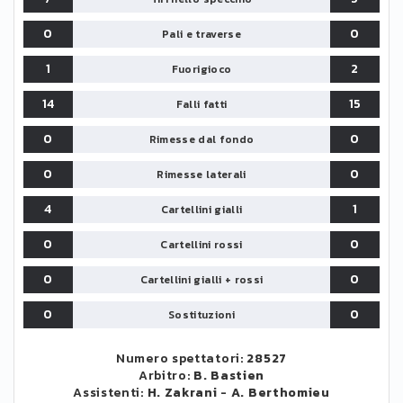
0
0
Pali e traverse
1
2
Fuorigioco
14
15
Falli fatti
0
0
Rimesse dal fondo
0
0
Rimesse laterali
4
1
Cartellini gialli
0
0
Cartellini rossi
0
0
Cartellini gialli + rossi
0
0
Sostituzioni
Numero spettatori:
28527
Arbitro:
B. Bastien
Assistenti:
H. Zakrani
-
A. Berthomieu