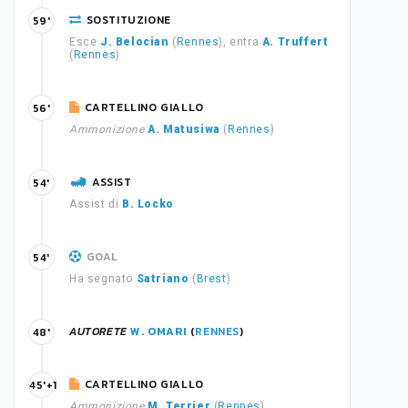
SOSTITUZIONE
59'
Esce
J. Belocian
(
Rennes
), entra
A. Truffert
(
Rennes
)
CARTELLINO GIALLO
56'
Ammonizione
A. Matusiwa
(
Rennes
)
ASSIST
54'
Assist di
B. Locko
GOAL
54'
Ha segnato
Satriano
(
Brest
)
AUTORETE
W. OMARI
(
RENNES
)
48'
CARTELLINO GIALLO
45'+1
Ammonizione
M. Terrier
(
Rennes
)