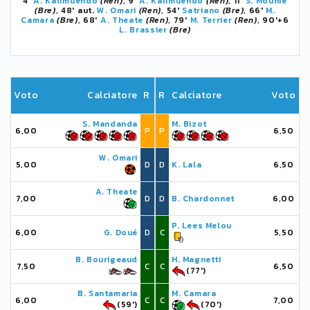
4'
A. Kalimuendo
(Ren)
, 9'
A. Kalimuendo
(Ren)
, 11'
S. Mounié
(Bre)
, 48' aut.
W. Omari
(Ren)
, 54'
Satriano
(Bre)
, 66'
M.
Camara
(Bre)
, 68'
A. Theate
(Ren)
, 79'
M. Terrier
(Ren)
, 90'+6
L. Brassier
(Bre)
Voto
Calciatore
R
R
Calciatore
Voto
S. Mandanda
M. Bizot
6,00
P
P
6,50
W. Omari
5,00
D
D
K. Lala
6,50
A. Theate
7,00
D
D
B. Chardonnet
6,00
P. Lees Melou
6,00
G. Doué
D
C
5,50
B. Bourigeaud
H. Magnetti
7,50
C
C
6,50
(77')
B. Santamaria
M. Camara
6,00
C
C
7,00
(59')
(70')