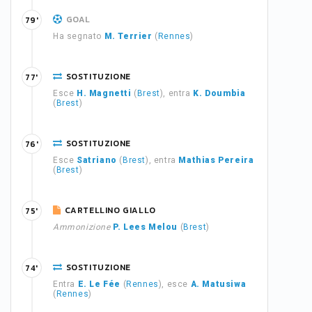
GOAL
79'
Ha segnato
M. Terrier
(
Rennes
)
SOSTITUZIONE
77'
Esce
H. Magnetti
(
Brest
), entra
K. Doumbia
(
Brest
)
SOSTITUZIONE
76'
Esce
Satriano
(
Brest
), entra
Mathias Pereira
(
Brest
)
CARTELLINO GIALLO
75'
Ammonizione
P. Lees Melou
(
Brest
)
SOSTITUZIONE
74'
Entra
E. Le Fée
(
Rennes
), esce
A. Matusiwa
(
Rennes
)