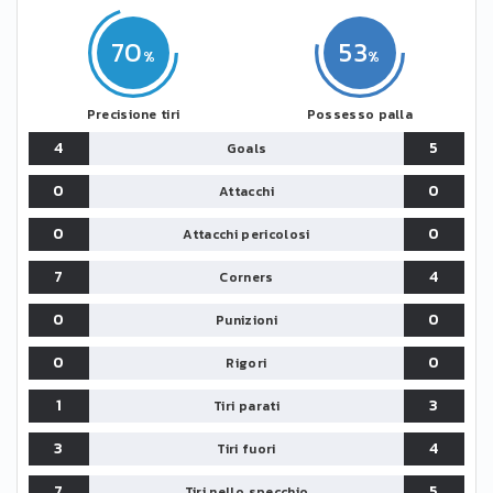
70
53
Precisione tiri
Possesso palla
4
5
Goals
0
0
Attacchi
0
0
Attacchi pericolosi
7
4
Corners
0
0
Punizioni
0
0
Rigori
1
3
Tiri parati
3
4
Tiri fuori
7
5
Tiri nello specchio