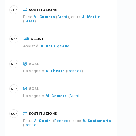
SOSTITUZIONE
70'
Esce
M. Camara
(
Brest
), entra
J. Martin
(
Brest
)
ASSIST
68'
Assist di
B. Bourigeaud
GOAL
68'
Ha segnato
A. Theate
(
Rennes
)
GOAL
66'
Ha segnato
M. Camara
(
Brest
)
SOSTITUZIONE
59'
Entra
A. Gouiri
(
Rennes
), esce
B. Santamaria
(
Rennes
)