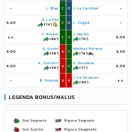
-
L. Blas
C
D
J. Le Cardinal
-
E. Le Fée
6,00
C
D
L. Zogbé
-
(74')
F. Rieder
J. Martin
s.v.
C
C
6,00
(86')
(70')
A. Gouiri
Mathias Pereira
6,00
A
C
6,50
(59')
(76')
A. Truffert
K. Doumbia
6,00
A
C
6,00
(59')
(77')
J. Le Douaron
-
B. Yıldırım
A
A
s.v.
(90')
LEGENDA BONUS/MALUS
Gol Segnato
Rigore Segnato
Gol Subito
Rigore Sbagliato