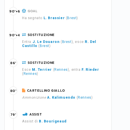
GOAL
90'+6
Ha segnato
L. Brassier
(
Brest
)
SOSTITUZIONE
90'+4
Entra
J. Le Douaron
(
Brest
), esce
R. Del
Castillo
(
Brest
)
SOSTITUZIONE
86'
Esce
M. Terrier
(
Rennes
), entra
F. Rieder
(
Rennes
)
CARTELLINO GIALLO
80'
Ammonizione
A. Kalimuendo
(
Rennes
)
ASSIST
79'
Assist di
B. Bourigeaud