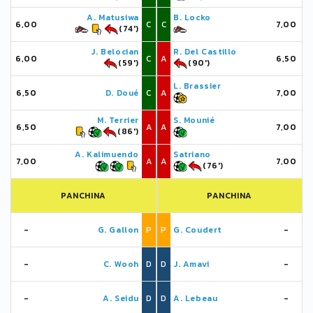
A. Matusiwa
B. Locko
6,00
C
C
7,00
(74')
J. Belocian
R. Del Castillo
6,00
C
A
6,50
(59')
(90')
L. Brassier
6,50
D. Doué
C
A
7,00
M. Terrier
S. Mounié
6,50
A
A
7,00
(86')
A. Kalimuendo
Satriano
7,00
A
A
7,00
(76')
PANCHINA
PANCHINA
-
G. Gallon
P
P
G. Coudert
-
-
C. Wooh
D
D
J. Amavi
-
-
A. Seidu
D
D
A. Lebeau
-