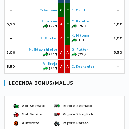
-
L. Tchaouna
C
C
S. March
-
J. Larsen
C. Baleba
5,50
A
C
6,00
(67')
(75')
K. Mitoma
-
L. Foster
A
C
6,00
(80')
M. Ndayishimiye
G. Rutter
6,00
A
A
5,50
(75')
(75')
A. Broja
5,50
A
A
C. Kostoulas
-
(82')
LEGENDA BONUS/MALUS
Gol Segnato
Rigore Segnato
Gol Subito
Rigore Sbagliato
Autorete
Rigore Parato