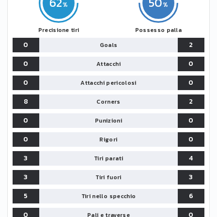
62
50
Precisione tiri
Possesso palla
0
2
Goals
0
0
Attacchi
0
0
Attacchi pericolosi
8
2
Corners
0
0
Punizioni
0
0
Rigori
3
4
Tiri parati
3
3
Tiri fuori
5
6
Tiri nello specchio
0
0
Pali e traverse