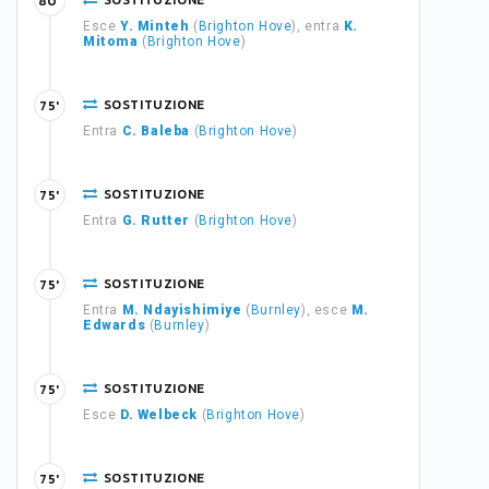
SOSTITUZIONE
80'
Esce
Y. Minteh
(
Brighton Hove
), entra
K.
Mitoma
(
Brighton Hove
)
SOSTITUZIONE
75'
Entra
C. Baleba
(
Brighton Hove
)
SOSTITUZIONE
75'
Entra
G. Rutter
(
Brighton Hove
)
SOSTITUZIONE
75'
Entra
M. Ndayishimiye
(
Burnley
), esce
M.
Edwards
(
Burnley
)
SOSTITUZIONE
75'
Esce
D. Welbeck
(
Brighton Hove
)
SOSTITUZIONE
75'