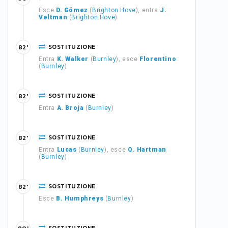
Esce
D. Gómez
(
Brighton Hove
), entra
J.
Veltman
(
Brighton Hove
)
SOSTITUZIONE
82'
Entra
K. Walker
(
Burnley
), esce
Florentino
(
Burnley
)
SOSTITUZIONE
82'
Entra
A. Broja
(
Burnley
)
SOSTITUZIONE
82'
Entra
Lucas
(
Burnley
), esce
Q. Hartman
(
Burnley
)
SOSTITUZIONE
82'
Esce
B. Humphreys
(
Burnley
)