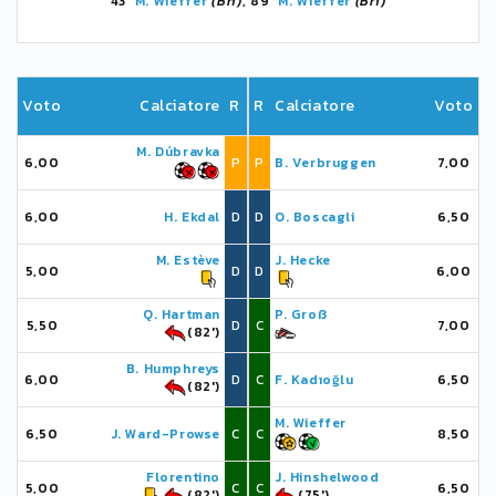
43'
M. Wieffer
(Bri)
, 89'
M. Wieffer
(Bri)
Voto
Calciatore
R
R
Calciatore
Voto
M. Dúbravka
6,00
P
P
B. Verbruggen
7,00
6,00
H. Ekdal
D
D
O. Boscagli
6,50
M. Estève
J. Hecke
5,00
D
D
6,00
Q. Hartman
P. Groß
5,50
D
C
7,00
(82')
B. Humphreys
6,00
D
C
F. Kadıoğlu
6,50
(82')
M. Wieffer
6,50
J. Ward-Prowse
C
C
8,50
Florentino
J. Hinshelwood
5,00
C
C
6,50
(82')
(75')