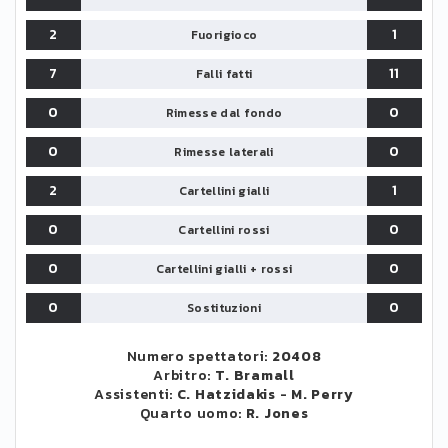
2
1
Fuorigioco
7
11
Falli fatti
0
0
Rimesse dal fondo
0
0
Rimesse laterali
2
1
Cartellini gialli
0
0
Cartellini rossi
0
0
Cartellini gialli + rossi
0
0
Sostituzioni
Numero spettatori:
20408
Arbitro:
T. Bramall
Assistenti:
C. Hatzidakis
-
M. Perry
Quarto uomo:
R. Jones