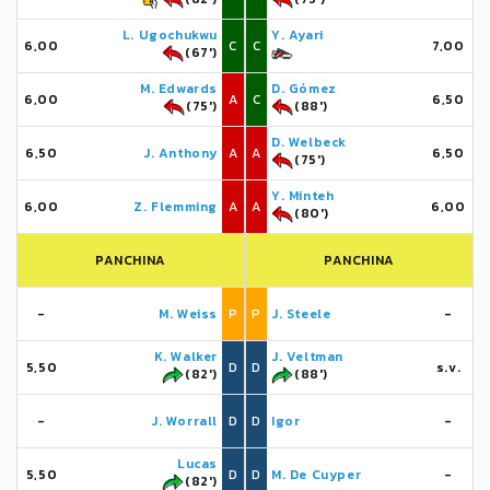
L. Ugochukwu
Y. Ayari
6,00
C
C
7,00
(67')
M. Edwards
D. Gómez
6,00
A
C
6,50
(75')
(88')
D. Welbeck
6,50
J. Anthony
A
A
6,50
(75')
Y. Minteh
6,00
Z. Flemming
A
A
6,00
(80')
PANCHINA
PANCHINA
-
M. Weiss
P
P
J. Steele
-
K. Walker
J. Veltman
5,50
D
D
s.v.
(82')
(88')
-
J. Worrall
D
D
Igor
-
Lucas
5,50
D
D
M. De Cuyper
-
(82')