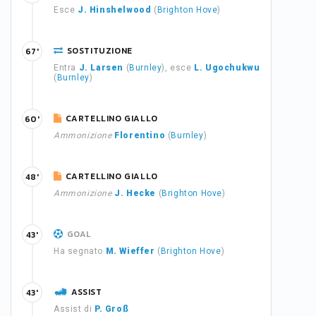
Esce
J. Hinshelwood
(
Brighton Hove
)
SOSTITUZIONE
67'
Entra
J. Larsen
(
Burnley
), esce
L. Ugochukwu
(
Burnley
)
CARTELLINO GIALLO
60'
Ammonizione
Florentino
(
Burnley
)
CARTELLINO GIALLO
48'
Ammonizione
J. Hecke
(
Brighton Hove
)
GOAL
43'
Ha segnato
M. Wieffer
(
Brighton Hove
)
ASSIST
43'
Assist di
P. Groß