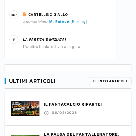
CARTELLINO GIALLO
30'
Ammonizione
M. Estève
(
Burnley
)
LA PARTITA È INIZIATA!
1'
L'arbitro ha dato il via alla gara.
ULTIMI ARTICOLI
ELENCO ARTICOLI
IL FANTACALCIO RIPARTE!
06/08/2026
LA PAUSA DEL FANTALLENATORE,