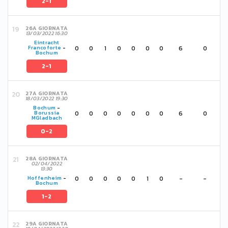
2-1
26A GIORNATA
13/03/2022 16:30
Eintracht
0
0
1
0
0
0
0
6
0
Francoforte
-
Bochum
2-1
27A GIORNATA
18/03/2022 19:30
Bochum
-
0
0
0
0
0
0
0
6
0
Borussia
MGladbach
0-2
28A GIORNATA
02/04/2022
13:30
0
0
0
0
0
1
0
-
-
Hoffenheim
-
Bochum
1-2
29A GIORNATA