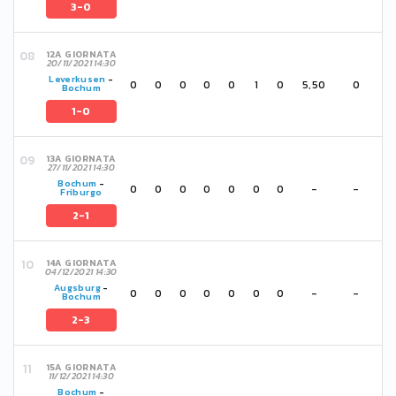
3-0
12A GIORNATA
20/11/2021 14:30
Leverkusen
-
0
0
0
0
0
1
0
5,50
0
Bochum
1-0
13A GIORNATA
27/11/2021 14:30
Bochum
-
0
0
0
0
0
0
0
-
-
Friburgo
2-1
14A GIORNATA
04/12/2021 14:30
Augsburg
-
0
0
0
0
0
0
0
-
-
Bochum
2-3
15A GIORNATA
11/12/2021 14:30
Bochum
-