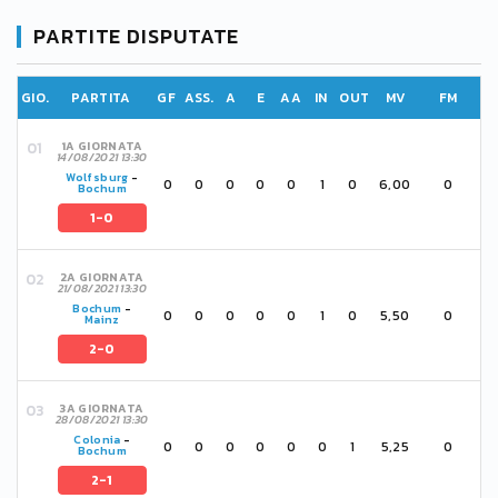
PARTITE DISPUTATE
GIO.
PARTITA
GF
ASS.
A
E
AA
IN
OUT
MV
FM
1A GIORNATA
14/08/2021 13:30
Wolfsburg
-
0
0
0
0
0
1
0
6,00
0
Bochum
1-0
2A GIORNATA
21/08/2021 13:30
Bochum
-
0
0
0
0
0
1
0
5,50
0
Mainz
2-0
3A GIORNATA
28/08/2021 13:30
Colonia
-
0
0
0
0
0
0
1
5,25
0
Bochum
2-1