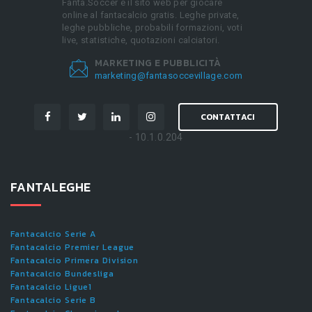
Fanta.Soccer è il sito web per giocare
online al fantacalcio gratis. Leghe private,
leghe pubbliche, probabili formazioni, voti
live, statistiche, quotazioni calciatori.
MARKETING E PUBBLICITÀ
marketing@fantasoccevillage.com
CONTATTACI
- 10.1.0.204
FANTALEGHE
Fantacalcio Serie A
Fantacalcio Premier League
Fantacalcio Primera Division
Fantacalcio Bundesliga
Fantacalcio Ligue1
Fantacalcio Serie B