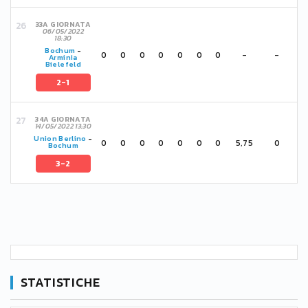
33A GIORNATA
06/05/2022
18:30
Bochum
-
0
0
0
0
0
0
0
-
-
Arminia
Bielefeld
2-1
34A GIORNATA
14/05/2022 13:30
Union Berlino
-
0
0
0
0
0
0
0
5,75
0
Bochum
3-2
STATISTICHE