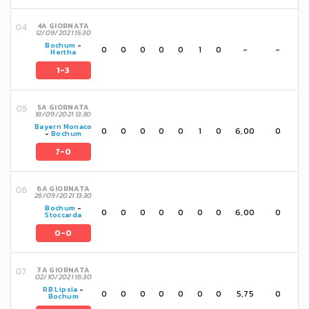
4A GIORNATA
12/09/2021 15:30
Bochum
-
0
0
0
0
0
1
0
-
-
Hertha
1-3
5A GIORNATA
18/09/2021 13:30
Bayern Monaco
0
0
0
0
0
1
0
6,00
0
-
Bochum
7-0
6A GIORNATA
26/09/2021 13:30
Bochum
-
0
0
0
0
0
0
0
6,00
0
Stoccarda
0-0
7A GIORNATA
02/10/2021 16:30
RB Lipsia
-
0
0
0
0
0
0
0
5,75
0
Bochum