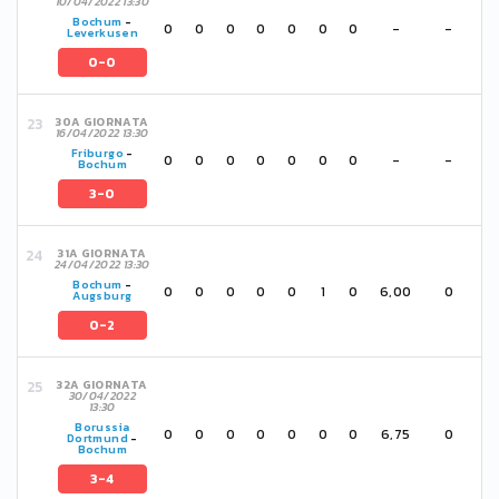
10/04/2022 13:30
Bochum
-
0
0
0
0
0
0
0
-
-
Leverkusen
0-0
30A GIORNATA
16/04/2022 13:30
Friburgo
-
0
0
0
0
0
0
0
-
-
Bochum
3-0
31A GIORNATA
24/04/2022 13:30
Bochum
-
0
0
0
0
0
1
0
6,00
0
Augsburg
0-2
32A GIORNATA
30/04/2022
13:30
Borussia
0
0
0
0
0
0
0
6,75
0
Dortmund
-
Bochum
3-4