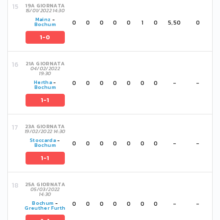
19A GIORNATA
15/01/2022 14:30
Mainz
-
0
0
0
0
0
1
0
5,50
0
Bochum
1-0
21A GIORNATA
04/02/2022
19:30
0
0
0
0
0
0
0
-
-
Hertha
-
Bochum
1-1
23A GIORNATA
19/02/2022 14:30
Stoccarda
-
0
0
0
0
0
0
0
-
-
Bochum
1-1
25A GIORNATA
05/03/2022
14:30
0
0
0
0
0
0
0
-
-
Bochum
-
Greuther Furth