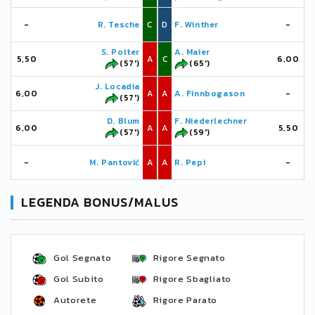
-
R. Tesche
C
D
F. Winther
-
S. Polter
A. Maier
5,50
A
C
6,00
(57')
(65')
J. Locadia
6,00
A
A
A. Finnbogason
-
(57')
D. Blum
F. Niederlechner
6,00
A
A
5,50
(57')
(59')
-
M. Pantović
A
A
R. Pepi
-
LEGENDA BONUS/MALUS
Gol Segnato
Rigore Segnato
Gol Subito
Rigore Sbagliato
Autorete
Rigore Parato