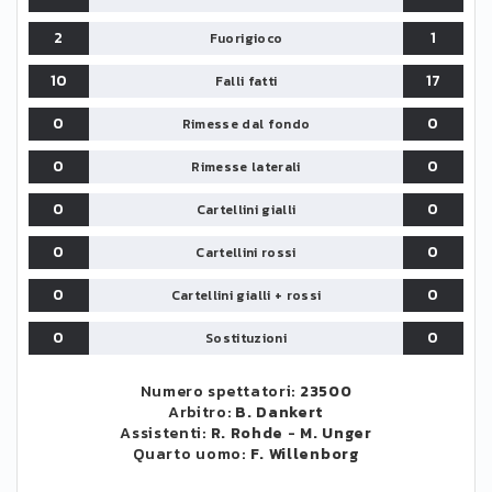
2
1
Fuorigioco
10
17
Falli fatti
0
0
Rimesse dal fondo
0
0
Rimesse laterali
0
0
Cartellini gialli
0
0
Cartellini rossi
0
0
Cartellini gialli + rossi
0
0
Sostituzioni
Numero spettatori:
23500
Arbitro:
B. Dankert
Assistenti:
R. Rohde
-
M. Unger
Quarto uomo:
F. Willenborg