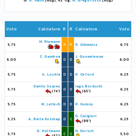
15'
A. Hahn
(Aug)
, 43' rig.
M. Gregoritsch
(Aug)
Voto
Calciatore
R
R
Calciatore
Voto
M. Riemann
5,75
P
P
R. Gikiewicz
6,75
C. Gamboa
J. Gouweleeuw
6,00
D
D
6,00
5,75
A. Losilla
D
D
R. Oxford
6,25
Danilo Soares
Iago Borduchi
5,75
D
D
6,25
(74')
(65')
5,75
M. Leitsch
D
D
R. Gumny
6,25
D. Caligiuri
5,25
A. Bella Kotchap
D
C
6,25
(89')
G. Holtmann
N. Dorsch
5,75
C
C
5,50
(57')