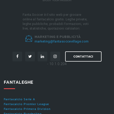
Fanta.Soccer è il sito web per giocare
online al fantacalcio gratis. Leghe private,
leghe pubbliche, probabili formazioni, voti
live, statistiche, quotazioni calciatori.
MARKETING E PUBBLICITÀ
marketing@fantasoccevillage.com
CONTATTACI
- 10.1.0.204
FANTALEGHE
Fantacalcio Serie A
Fantacalcio Premier League
Fantacalcio Primera Division
Fantacalcio Bundesliga