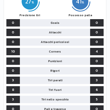
27
41
Precisione tiri
Possesso palla
0
0
Goals
0
0
Attacchi
0
0
Attacchi pericolosi
10
4
Corners
0
0
Punizioni
0
0
Rigori
3
3
Tiri parati
8
6
Tiri fuori
3
5
Tiri nello specchio
0
0
Pali e traverse