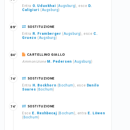
Entra
O. Uduokhai
(
Augsburg
), esce
D.
Caligiuri
(
Augsburg
)
SOSTITUZIONE
89'
Entra
R. Framberger
(
Augsburg
), esce
C.
Gruezo
(
Augsburg
)
CARTELLINO GIALLO
84'
Ammonizione
M. Pedersen
(
Augsburg
)
SOSTITUZIONE
74'
Entra
H. Bockhorn
(
Bochum
), esce
Danilo
Soares
(
Bochum
)
SOSTITUZIONE
74'
Esce
E. Rexhbecaj
(
Bochum
), entra
E. Löwen
(
Bochum
)