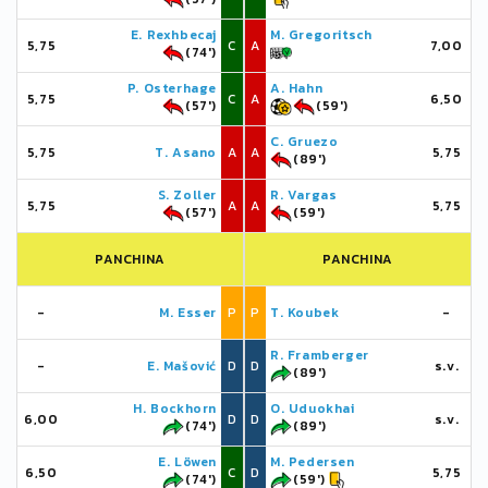
E. Rexhbecaj
M. Gregoritsch
5,75
C
A
7,00
(74')
P. Osterhage
A. Hahn
5,75
C
A
6,50
(57')
(59')
C. Gruezo
5,75
T. Asano
A
A
5,75
(89')
S. Zoller
R. Vargas
5,75
A
A
5,75
(57')
(59')
PANCHINA
PANCHINA
-
M. Esser
P
P
T. Koubek
-
R. Framberger
-
E. Mašović
D
D
s.v.
(89')
H. Bockhorn
O. Uduokhai
6,00
D
D
s.v.
(74')
(89')
E. Löwen
M. Pedersen
6,50
C
D
5,75
(74')
(59')