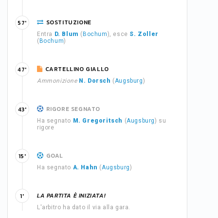
SOSTITUZIONE
57'
Entra
D. Blum
(
Bochum
), esce
S. Zoller
(
Bochum
)
CARTELLINO GIALLO
47'
Ammonizione
N. Dorsch
(
Augsburg
)
RIGORE SEGNATO
43'
Ha segnato
M. Gregoritsch
(
Augsburg
) su
rigore
GOAL
15'
Ha segnato
A. Hahn
(
Augsburg
)
LA PARTITA È INIZIATA!
1'
L'arbitro ha dato il via alla gara.