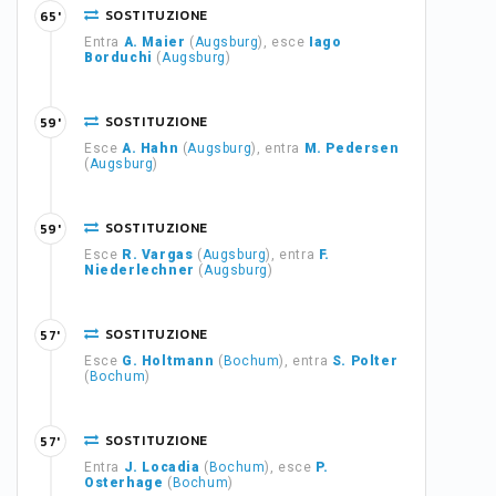
SOSTITUZIONE
65'
Entra
A. Maier
(
Augsburg
), esce
Iago
Borduchi
(
Augsburg
)
SOSTITUZIONE
59'
Esce
A. Hahn
(
Augsburg
), entra
M. Pedersen
(
Augsburg
)
SOSTITUZIONE
59'
Esce
R. Vargas
(
Augsburg
), entra
F.
Niederlechner
(
Augsburg
)
SOSTITUZIONE
57'
Esce
G. Holtmann
(
Bochum
), entra
S. Polter
(
Bochum
)
SOSTITUZIONE
57'
Entra
J. Locadia
(
Bochum
), esce
P.
Osterhage
(
Bochum
)