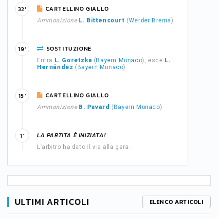
CARTELLINO GIALLO
32'
Ammonizione
L. Bittencourt
(
Werder Brema
)
SOSTITUZIONE
19'
Entra
L. Goretzka
(
Bayern Monaco
), esce
L.
Hernández
(
Bayern Monaco
)
CARTELLINO GIALLO
15'
Ammonizione
B. Pavard
(
Bayern Monaco
)
LA PARTITA È INIZIATA!
1'
L'arbitro ha dato il via alla gara.
ULTIMI ARTICOLI
ELENCO ARTICOLI