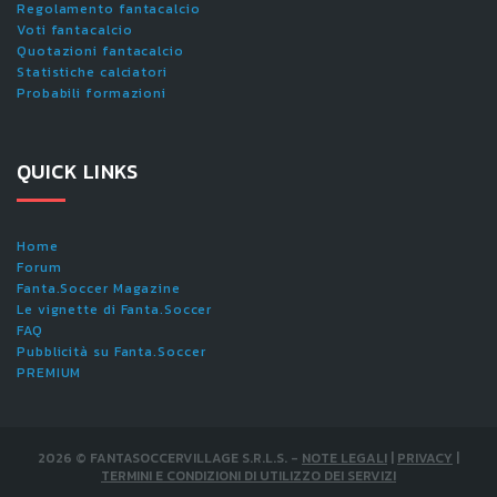
Regolamento fantacalcio
Voti fantacalcio
Quotazioni fantacalcio
Statistiche calciatori
Probabili formazioni
QUICK LINKS
Home
Forum
Fanta.Soccer Magazine
Le vignette di Fanta.Soccer
FAQ
Pubblicità su Fanta.Soccer
PREMIUM
2026
©
FANTASOCCERVILLAGE S.R.L.S.
-
NOTE LEGALI
|
PRIVACY
|
TERMINI E CONDIZIONI DI UTILIZZO DEI SERVIZI