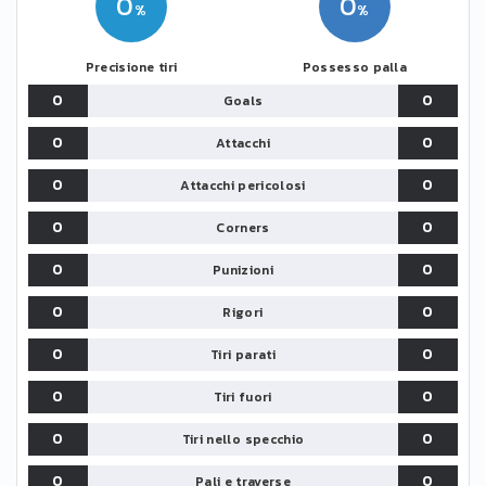
0
0
Precisione tiri
Possesso palla
0
0
Goals
0
0
Attacchi
0
0
Attacchi pericolosi
0
0
Corners
0
0
Punizioni
0
0
Rigori
0
0
Tiri parati
0
0
Tiri fuori
0
0
Tiri nello specchio
0
0
Pali e traverse