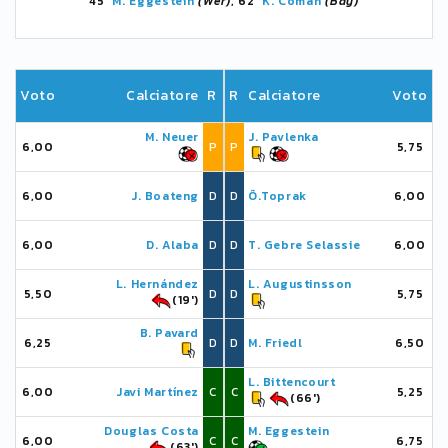
45'
M. Eggestein
(Wer)
, 62'
K. Coman
(Bay)
Voto
Calciatore
R
R
Calciatore
Voto
M. Neuer
J. Pavlenka
6,00
P
P
5,75
6,00
J. Boateng
D
D
Ö.Toprak
6,00
6,00
D. Alaba
D
D
T. Gebre Selassie
6,00
L. Hernández
L. Augustinsson
5,50
D
D
5,75
(19')
B. Pavard
6,25
D
D
M. Friedl
6,50
L. Bittencourt
6,00
Javi Martínez
C
C
5,25
(66')
Douglas Costa
M. Eggestein
6,00
C
C
6,75
(63')