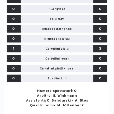
0
0
Fuorigioco
0
0
Falli fatti
0
0
Rimesse dal fondo
0
0
Rimesse laterali
1
3
Cartellini gialli
0
0
Cartellini rossi
0
0
Cartellini gialli + rossi
0
0
Sostituzioni
Numero spettatori:
0
Arbitro:
G. Winkmann
Assistenti:
C. Bandurski
-
A. Blos
Quarto uomo:
M. Jöllenbeck