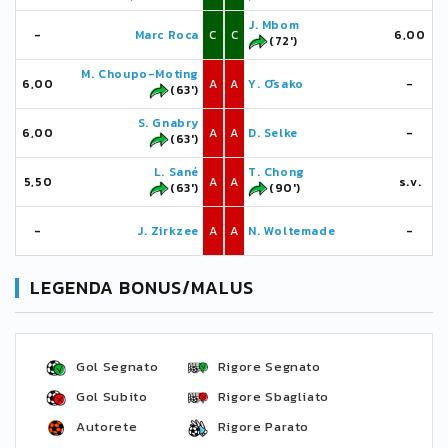
J. Mbom
-
Marc Roca
C
C
6,00
(72')
M. Choupo-Moting
6,00
A
A
Y. Ōsako
-
(63')
S. Gnabry
6,00
A
A
D. Selke
-
(63')
L. Sané
T. Chong
5,50
A
A
s.v.
(63')
(90')
-
J. Zirkzee
A
A
N. Woltemade
-
LEGENDA BONUS/MALUS
Gol Segnato
Rigore Segnato
Gol Subito
Rigore Sbagliato
Autorete
Rigore Parato