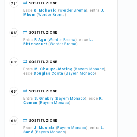
SOSTITUZIONE
72'
Esce
K. Möhwald
(
Werder Brema
), entra
J.
Mbom
(
Werder Brema
)
SOSTITUZIONE
66'
Entra
F. Agu
(
Werder Brema
), esce
L.
Bittencourt
(
Werder Brema
)
SOSTITUZIONE
63'
Entra
M. Choupo-Moting
(
Bayern Monaco
),
esce
Douglas Costa
(
Bayern Monaco
)
SOSTITUZIONE
63'
Entra
S. Gnabry
(
Bayern Monaco
), esce
K.
Coman
(
Bayern Monaco
)
SOSTITUZIONE
63'
Esce
J. Musiala
(
Bayern Monaco
), entra
L.
Sané
(
Bayern Monaco
)