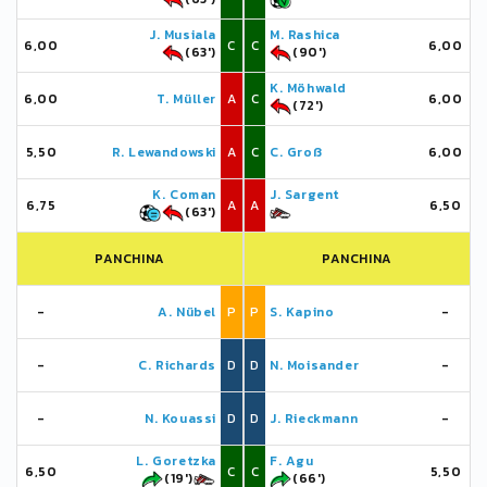
J. Musiala
M. Rashica
6,00
C
C
6,00
(63')
(90')
K. Möhwald
6,00
T. Müller
A
C
6,00
(72')
5,50
R. Lewandowski
A
C
C. Groß
6,00
K. Coman
J. Sargent
6,75
A
A
6,50
(63')
PANCHINA
PANCHINA
-
A. Nübel
P
P
S. Kapino
-
-
C. Richards
D
D
N. Moisander
-
-
N. Kouassi
D
D
J. Rieckmann
-
L. Goretzka
F. Agu
6,50
C
C
5,50
(19')
(66')