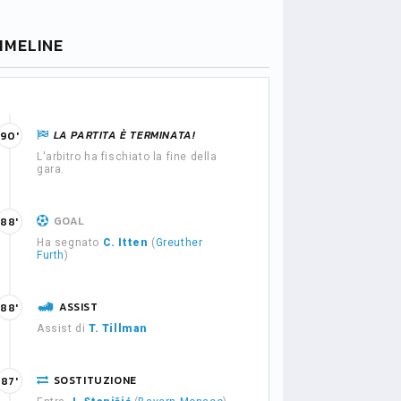
IMELINE
LA PARTITA È TERMINATA!
90'
L'arbitro ha fischiato la fine della
gara.
GOAL
88'
Ha segnato
C. Itten
(
Greuther
Furth
)
ASSIST
88'
Assist di
T. Tillman
SOSTITUZIONE
87'