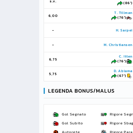
s.v.
(86')
T. Tillman
6,00
(76')
-
H. Sarpei
-
M. Christiansen
C. Itten
6,75
(76')
D. Abiama
5,75
(67')
LEGENDA BONUS/MALUS
Gol Segnato
Rigore Seg
Gol Subito
Rigore Sbag
Autorete
Rigore Para