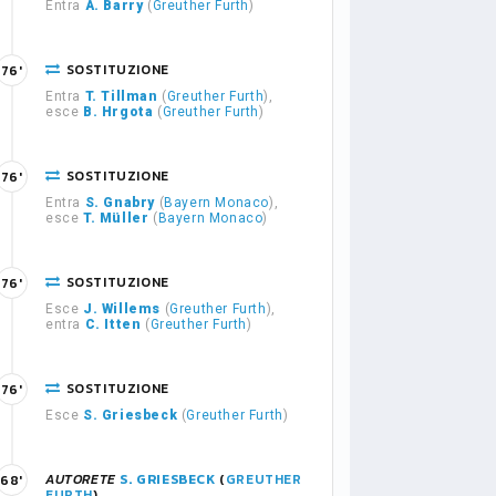
Entra
A. Barry
(
Greuther Furth
)
SOSTITUZIONE
76'
Entra
T. Tillman
(
Greuther Furth
),
esce
B. Hrgota
(
Greuther Furth
)
SOSTITUZIONE
76'
Entra
S. Gnabry
(
Bayern Monaco
),
esce
T. Müller
(
Bayern Monaco
)
SOSTITUZIONE
76'
Esce
J. Willems
(
Greuther Furth
),
entra
C. Itten
(
Greuther Furth
)
SOSTITUZIONE
76'
Esce
S. Griesbeck
(
Greuther Furth
)
AUTORETE
S. GRIESBECK
(
GREUTHER
68'
FURTH
)