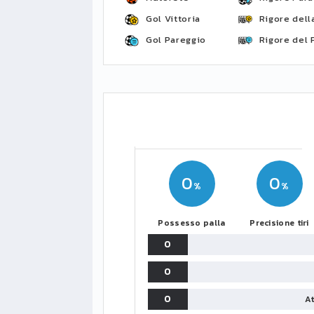
Gol Vittoria
Rigore della
Gol Pareggio
Rigore del 
0
0
Possesso palla
Precisione tiri
0
0
0
At