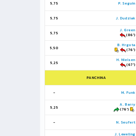
5,75
P. Seguin
5,75
J. Dudziak
J. Green
5,75
(86')
B. Hrgota
5,50
(76')
H. Nielsen
5,25
(67')
PANCHINA
-
M. Funk
A. Barry
5,25
(76')
-
N. Seufert
J. Leweling