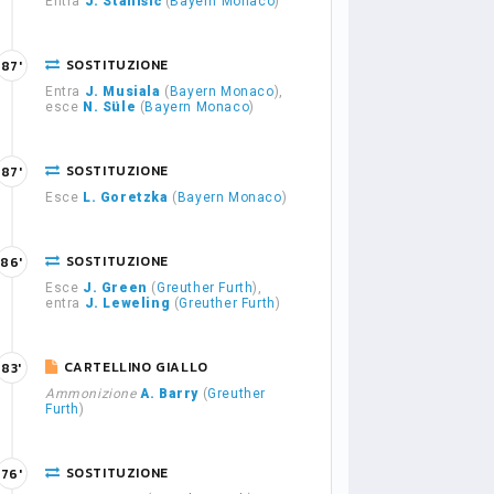
Entra
J. Stanišić
(
Bayern Monaco
)
SOSTITUZIONE
87'
Entra
J. Musiala
(
Bayern Monaco
),
esce
N. Süle
(
Bayern Monaco
)
SOSTITUZIONE
87'
Esce
L. Goretzka
(
Bayern Monaco
)
SOSTITUZIONE
86'
Esce
J. Green
(
Greuther Furth
),
entra
J. Leweling
(
Greuther Furth
)
CARTELLINO GIALLO
83'
Ammonizione
A. Barry
(
Greuther
Furth
)
SOSTITUZIONE
76'