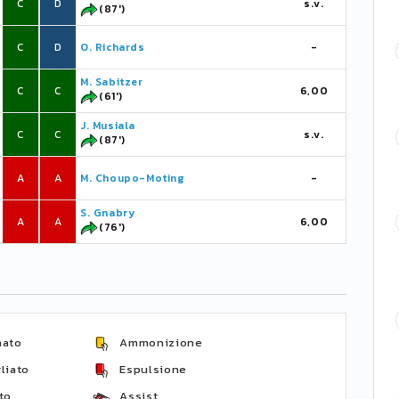
C
D
s.v.
(87')
C
D
O. Richards
-
M. Sabitzer
C
C
6,00
(61')
J. Musiala
C
C
s.v.
(87')
A
A
M. Choupo-Moting
-
S. Gnabry
A
A
6,00
(76')
nato
Ammonizione
liato
Espulsione
to
Assist