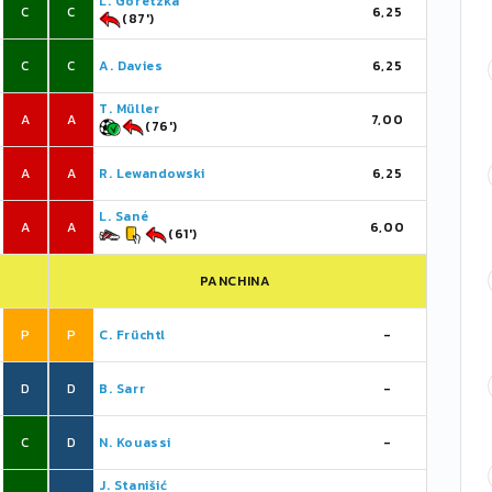
L. Goretzka
C
C
6,25
(87')
C
C
A. Davies
6,25
T. Müller
A
A
7,00
(76')
A
A
R. Lewandowski
6,25
L. Sané
A
A
6,00
(61')
PANCHINA
P
P
C. Früchtl
-
D
D
B. Sarr
-
C
D
N. Kouassi
-
J. Stanišić