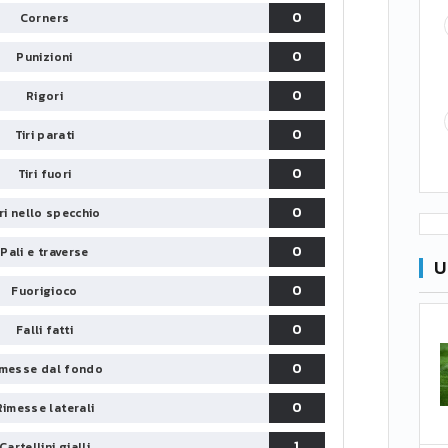
0
Corners
0
Punizioni
0
Rigori
0
Tiri parati
0
Tiri fuori
0
iri nello specchio
0
Pali e traverse
U
0
Fuorigioco
0
Falli fatti
0
messe dal fondo
0
Rimesse laterali
1
Cartellini gialli