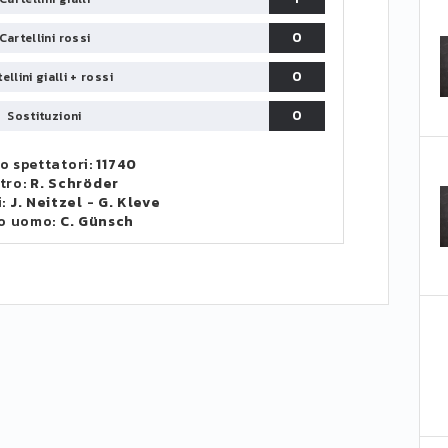
0
Cartellini rossi
0
ellini gialli + rossi
0
Sostituzioni
 spettatori:
11740
tro:
R. Schröder
i:
J. Neitzel
-
G. Kleve
o uomo:
C. Günsch