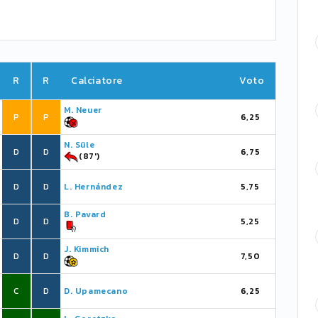
R
R
Calciatore
Voto
M. Neuer
P
P
6,25
N. Süle
D
D
6,75
(87')
D
D
L. Hernández
5,75
B. Pavard
D
D
5,25
J. Kimmich
D
D
7,50
C
D
D. Upamecano
6,25