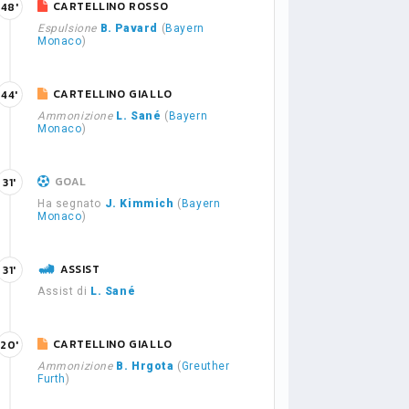
CARTELLINO ROSSO
48'
Espulsione
B. Pavard
(
Bayern
Monaco
)
CARTELLINO GIALLO
44'
Ammonizione
L. Sané
(
Bayern
Monaco
)
GOAL
31'
Ha segnato
J. Kimmich
(
Bayern
Monaco
)
ASSIST
31'
Assist di
L. Sané
CARTELLINO GIALLO
20'
Ammonizione
B. Hrgota
(
Greuther
Furth
)