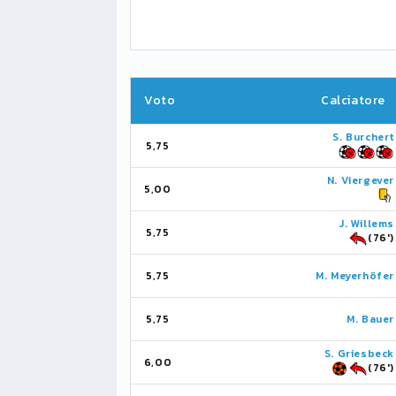
Voto
Calciatore
S. Burchert
5,75
N. Viergever
5,00
J. Willems
5,75
(76')
5,75
M. Meyerhöfer
5,75
M. Bauer
S. Griesbeck
6,00
(76')