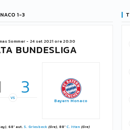
NACO 1-3
T
mas Sommer -
24 set 2021 ore 20:30
ATA BUNDESLIGA
1
3
VS
Bayern Monaco
Bay)
, 68' aut.
S. Griesbeck
(Gre)
, 88'
C. Itten
(Gre)