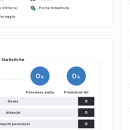
 Vittoria
Porta Imbattuta
Pareggio
Statistiche
0
0
Possesso palla
Precisione tiri
0
Goals
0
Attacchi
0
tacchi pericolosi