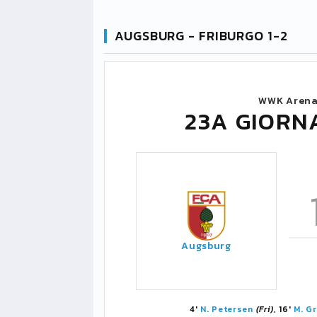
AUGSBURG - FRIBURGO 1-2
WWK Arena
23A GIORN
Augsburg
4'
N. Petersen
(Fri)
, 16'
M. G