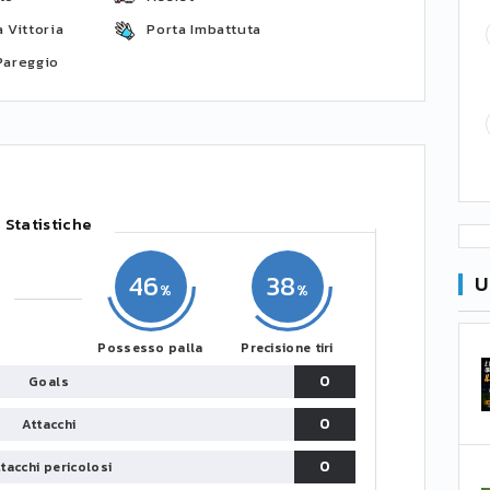
 Vittoria
Porta Imbattuta
Pareggio
Statistiche
46
38
U
Possesso palla
Precisione tiri
0
Goals
0
Attacchi
0
tacchi pericolosi