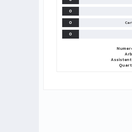
0
0
Cart
0
Numero
Arb
Assistent
LIGUE1
CLASSIFICA
CLASSIFI
Quar
PG
Pt
Squadra
PG
1
PSG
34
90
34
2
Monaco
34
73
34
3
Brest
34
72
34
4
Lille
34
65
34