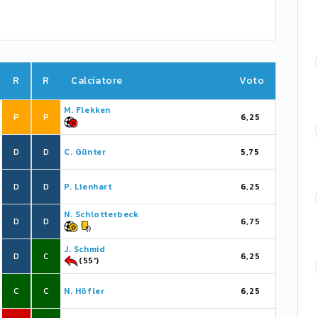
R
R
Calciatore
Voto
M. Flekken
P
P
6,25
D
D
C. Günter
5,75
D
D
P. Lienhart
6,25
N. Schlotterbeck
D
D
6,75
J. Schmid
D
C
6,25
(55')
C
C
N. Höfler
6,25