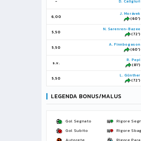
-
D. Caligiuri
J. Morávek
6,00
(60')
N. Sarenren-Bazee
5,50
(72')
A. Finnbogason
5,50
(60')
R. Pepi
s.v.
(81')
L. Günther
5,50
(72')
LEGENDA BONUS/MALUS
Gol Segnato
Rigore Seg
Gol Subito
Rigore Sbag
Autorete
Rigore Para