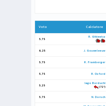
Voto
Calciatore
R. Gikiewicz
5,75
6,25
J. Gouweleeuw
5,75
R. Framberger
5,75
R. Oxford
Iago Borduchi
5,25
(72')
5,75
N. Dorsch