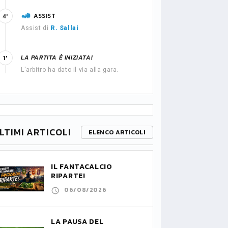
ASSIST
4'
Assist di
R. Sallai
LA PARTITA È INIZIATA!
1'
L'arbitro ha dato il via alla gara.
LTIMI ARTICOLI
ELENCO ARTICOLI
IL FANTACALCIO
RIPARTE!
06/08/2026
LA PAUSA DEL