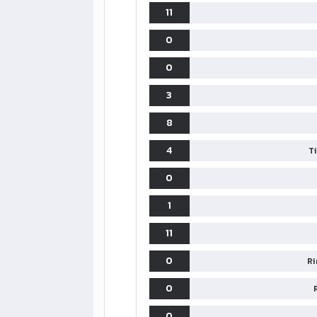
11
0
0
3
8
4
T
0
1
11
0
Ri
0
0