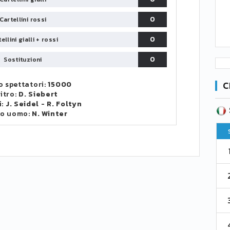
0
Cartellini rossi
0
ellini gialli + rossi
0
Sostituzioni
C
 spettatori:
15000
itro:
D. Siebert
i:
J. Seidel
-
R. Foltyn
SERIE B
CA
CLASSIFICA
to uomo:
N. Winter
Pt
Squadra
PG
Pt
1
Parma
76
38
76
2
Como 1907
67
38
73
3
Venezia
61
38
70
4
Cremonese
59
38
67