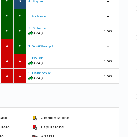
C
D
H. Siquet
-
C
C
J. Haberer
-
K. Schade
C
C
5,50
(74')
A
C
N. Weißhaupt
-
L. Höler
A
A
5,50
(74')
E. Demirović
A
A
5,50
(74')
nato
Ammonizione
liato
Espulsione
to
Assist