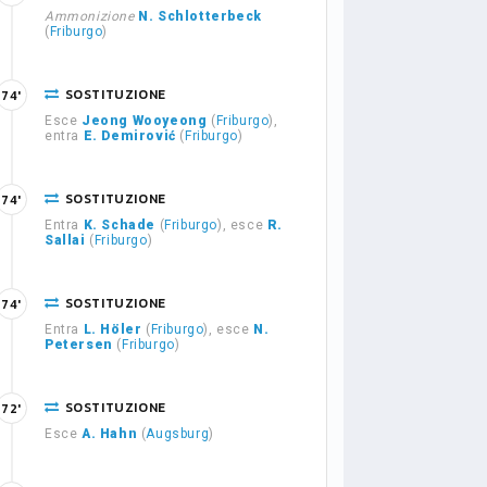
Ammonizione
N. Schlotterbeck
(
Friburgo
)
SOSTITUZIONE
74'
Esce
Jeong Wooyeong
(
Friburgo
),
entra
E. Demirović
(
Friburgo
)
SOSTITUZIONE
74'
Entra
K. Schade
(
Friburgo
), esce
R.
Sallai
(
Friburgo
)
SOSTITUZIONE
74'
Entra
L. Höler
(
Friburgo
), esce
N.
Petersen
(
Friburgo
)
SOSTITUZIONE
72'
Esce
A. Hahn
(
Augsburg
)