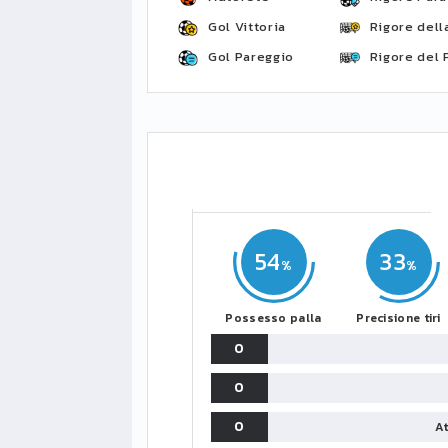
Gol Vittoria
Rigore della
Gol Pareggio
Rigore del 
54
33
Possesso palla
Precisione tiri
0
0
0
At