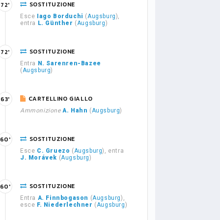
SOSTITUZIONE
72'
Esce
Iago Borduchi
(
Augsburg
),
entra
L. Günther
(
Augsburg
)
SOSTITUZIONE
72'
Entra
N. Sarenren-Bazee
(
Augsburg
)
CARTELLINO GIALLO
63'
Ammonizione
A. Hahn
(
Augsburg
)
SOSTITUZIONE
60'
Esce
C. Gruezo
(
Augsburg
), entra
J. Morávek
(
Augsburg
)
SOSTITUZIONE
60'
Entra
A. Finnbogason
(
Augsburg
),
esce
F. Niederlechner
(
Augsburg
)