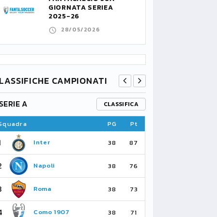
GIORNATA SERIEA
2025-26
28/05/2026
LASSIFICHE CAMPIONATI
SERIE A
PREMIER L
CLASSIFICA
Squadra
PG
Pt
Squadra
1
1
Inter
Ar
38
87
2
2
Napoli
Ma
38
76
3
3
Roma
Ma
38
73
4
4
Como 1907
As
38
71