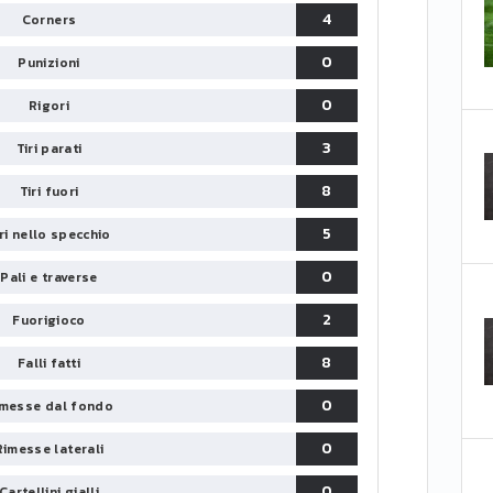
4
Corners
0
Punizioni
0
Rigori
3
Tiri parati
8
Tiri fuori
5
iri nello specchio
0
Pali e traverse
2
Fuorigioco
8
Falli fatti
0
messe dal fondo
0
Rimesse laterali
0
Cartellini gialli