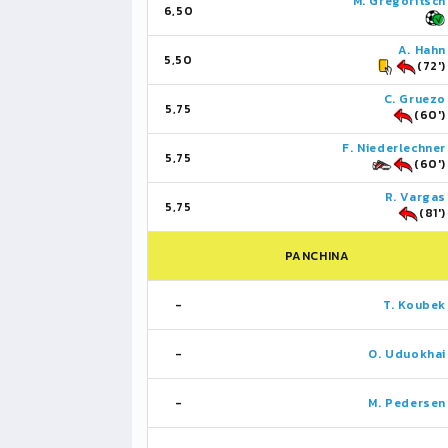
M. Gregoritsch
6,50
A. Hahn
5,50
(72')
C. Gruezo
5,75
(60')
F. Niederlechner
5,75
(60')
R. Vargas
5,75
(81')
PANCHINA
-
T. Koubek
-
O. Uduokhai
-
M. Pedersen