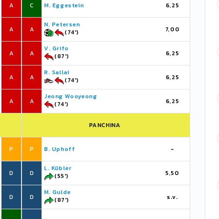
A
C
M. Eggestein
6,25
N. Petersen
A
A
7,00
(74')
V. Grifo
A
A
6,25
(87')
R. Sallai
A
A
6,25
(74')
Jeong Wooyeong
A
A
6,25
(74')
PANCHINA
P
P
B. Uphoff
-
L. Kübler
D
D
5,50
(55')
M. Gulde
D
D
s.v.
(87')