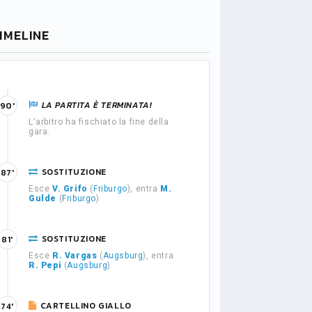
IMELINE
LA PARTITA È TERMINATA!
90'
L'arbitro ha fischiato la fine della
gara.
SOSTITUZIONE
87'
Esce
V. Grifo
(
Friburgo
), entra
M.
Gulde
(
Friburgo
)
SOSTITUZIONE
81'
Esce
R. Vargas
(
Augsburg
), entra
R. Pepi
(
Augsburg
)
CARTELLINO GIALLO
74'