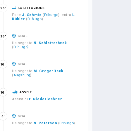
SOSTITUZIONE
55'
Esce
J. Schmid
(
Friburgo
), entra
L.
Kübler
(
Friburgo
)
GOAL
26'
Ha segnato
N. Schlotterbeck
(
Friburgo
)
GOAL
16'
Ha segnato
M. Gregoritsch
(
Augsburg
)
ASSIST
16'
Assist di
F. Niederlechner
GOAL
4'
Ha segnato
N. Petersen
(
Friburgo
)