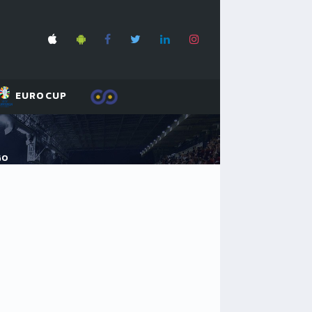
EUROCUP
GO