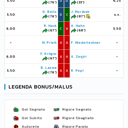
5,50
D
D
6,25
(76')
(33')
G. Bello
J. Morávek
5,50
D
C
s.v.
(76')
(87')
R. Hack
A. Hahn
6,00
C
A
5,50
(67')
(68')
-
M. Prietl
A
A
F. Niederlechner
-
F. Krüger
6,00
A
A
A. Zeqiri
-
(67')
B. Lasme
5,50
A
A
R. Pepi
-
(76')
LEGENDA BONUS/MALUS
Gol Segnato
Rigore Segnato
Gol Subito
Rigore Sbagliato
Autorete
Rigore Parato