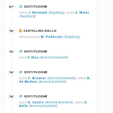
SOSTITUZIONE
87'
Entra
J. Morávek
(
Augsburg
), esce
A. Maier
(
Augsburg
)
CARTELLINO GIALLO
78'
Ammonizione
M. Pedersen
(
Augsburg
)
SOSTITUZIONE
76'
Esce
F. Klos
(
Arminia Bielefeld
)
SOSTITUZIONE
76'
Esce
C. Brunner
(
Arminia Bielefeld
), entra
N.
de Medina
(
Arminia Bielefeld
)
SOSTITUZIONE
76'
Esce
G. Castro
(
Arminia Bielefeld
), entra
G.
Bello
(
Arminia Bielefeld
)