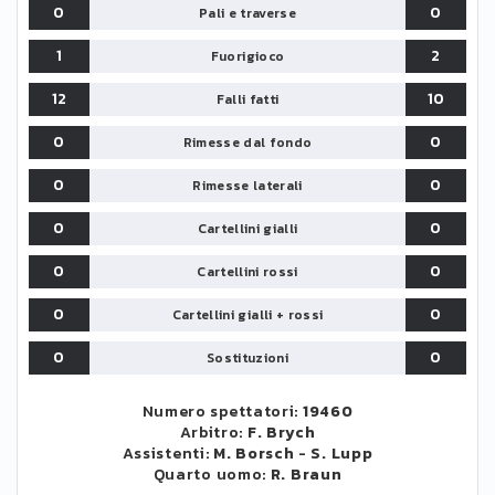
0
0
Pali e traverse
1
2
Fuorigioco
12
10
Falli fatti
0
0
Rimesse dal fondo
0
0
Rimesse laterali
0
0
Cartellini gialli
0
0
Cartellini rossi
0
0
Cartellini gialli + rossi
0
0
Sostituzioni
Numero spettatori:
19460
Arbitro:
F. Brych
Assistenti:
M. Borsch
-
S. Lupp
Quarto uomo:
R. Braun