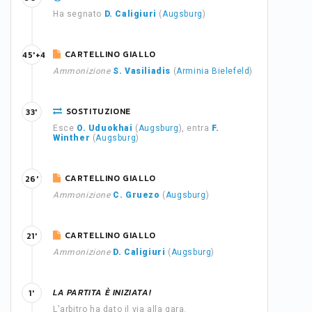
Ha segnato
D. Caligiuri
(
Augsburg
)
CARTELLINO GIALLO
45'+4
Ammonizione
S. Vasiliadis
(
Arminia Bielefeld
)
SOSTITUZIONE
33'
Esce
O. Uduokhai
(
Augsburg
), entra
F.
Winther
(
Augsburg
)
CARTELLINO GIALLO
26'
Ammonizione
C. Gruezo
(
Augsburg
)
CARTELLINO GIALLO
21'
Ammonizione
D. Caligiuri
(
Augsburg
)
LA PARTITA È INIZIATA!
1'
L'arbitro ha dato il via alla gara.