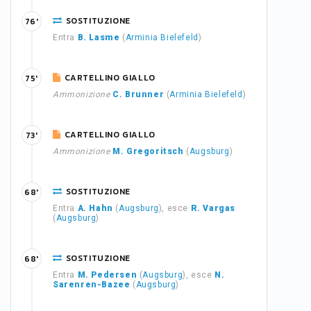
SOSTITUZIONE
76'
Entra
B. Lasme
(
Arminia Bielefeld
)
CARTELLINO GIALLO
75'
Ammonizione
C. Brunner
(
Arminia Bielefeld
)
CARTELLINO GIALLO
73'
Ammonizione
M. Gregoritsch
(
Augsburg
)
SOSTITUZIONE
68'
Entra
A. Hahn
(
Augsburg
), esce
R. Vargas
(
Augsburg
)
SOSTITUZIONE
68'
Entra
M. Pedersen
(
Augsburg
), esce
N.
Sarenren-Bazee
(
Augsburg
)