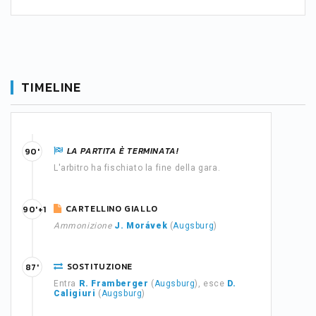
TIMELINE
LA PARTITA È TERMINATA!
90'
L'arbitro ha fischiato la fine della gara.
CARTELLINO GIALLO
90'+1
Ammonizione
J. Morávek
(
Augsburg
)
SOSTITUZIONE
87'
Entra
R. Framberger
(
Augsburg
), esce
D.
Caligiuri
(
Augsburg
)