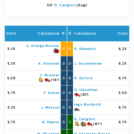
50'
D. Caligiuri
(Aug)
Voto
Calciatore
R
R
Calciatore
Voto
S. Ortega Moreno
5,25
P
P
R. Gikiewicz
6,25
5,25
A. Andrade
D
D
J. Gouweleeuw
6,25
C. Brunner
5,50
D
D
R. Oxford
6,75
(76')
O. Uduokhai
5,75
F. Kunze
D
D
5,50
(33')
Iago Borduchi
5,25
J. Nilsson
D
D
6,75
D. Caligiuri
5,75
G. Ramos
D
C
6,75
(87')
M. Okugawa
N. Sarenren-Bazee