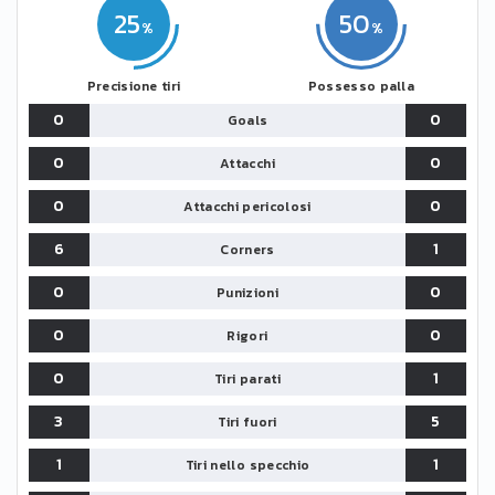
25
50
Precisione tiri
Possesso palla
0
0
Goals
0
0
Attacchi
0
0
Attacchi pericolosi
6
1
Corners
0
0
Punizioni
0
0
Rigori
0
1
Tiri parati
3
5
Tiri fuori
1
1
Tiri nello specchio