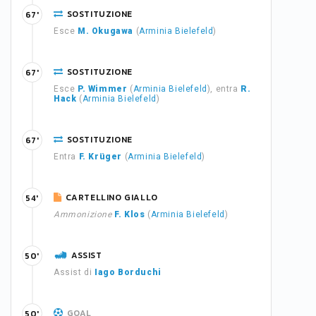
SOSTITUZIONE
67'
Esce
M. Okugawa
(
Arminia Bielefeld
)
SOSTITUZIONE
67'
Esce
P. Wimmer
(
Arminia Bielefeld
), entra
R.
Hack
(
Arminia Bielefeld
)
SOSTITUZIONE
67'
Entra
F. Krüger
(
Arminia Bielefeld
)
CARTELLINO GIALLO
54'
Ammonizione
F. Klos
(
Arminia Bielefeld
)
ASSIST
50'
Assist di
Iago Borduchi
GOAL
50'