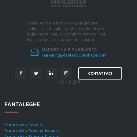
Fanta.Soccer è il sito web per giocare
online al fantacalcio gratis. Leghe private,
leghe pubbliche, probabili formazioni, voti
live, statistiche, quotazioni calciatori.
MARKETING E PUBBLICITÀ
marketing@fantasoccevillage.com
CONTATTACI
- 10.1.0.204
FANTALEGHE
Fantacalcio Serie A
Fantacalcio Premier League
Fantacalcio Primera Division