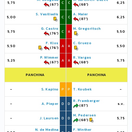
5,75
C
C
6,25
(67')
(68')
S. Vasiliadis
A. Maier
5,00
C
C
6,25
(87')
G. Castro
M. Gregoritsch
5,75
C
A
5,50
(76')
F. Klos
C. Gruezo
5,50
A
A
5,50
(76')
P. Wimmer
R. Vargas
5,25
A
A
5,75
(67')
(68')
PANCHINA
PANCHINA
-
S. Kapino
P
P
T. Koubek
-
R. Framberger
-
A. Pieper
D
D
s.v.
(87')
M. Pedersen
-
J. Laursen
D
D
5,75
(68')
N. de Medina
F. Winther