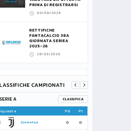
PRIMA DI REGISTRARSI
03/06/2026
RETTIFICHE
FANTACALCIO 38A
GIORNATA SERIEA
2025-26
28/05/2026
LASSIFICHE CAMPIONATI
SERIE A
PREMIER L
CLASSIFICA
Squadra
PG
Pt
Squadra
1
1
Juventus
Fu
0
0