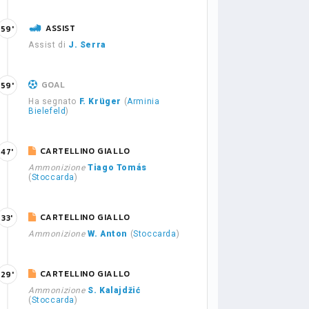
ASSIST
59'
Assist di
J. Serra
GOAL
59'
Ha segnato
F. Krüger
(
Arminia
Bielefeld
)
CARTELLINO GIALLO
47'
Ammonizione
Tiago Tomás
(
Stoccarda
)
CARTELLINO GIALLO
33'
Ammonizione
W. Anton
(
Stoccarda
)
CARTELLINO GIALLO
29'
Ammonizione
S. Kalajdžić
(
Stoccarda
)