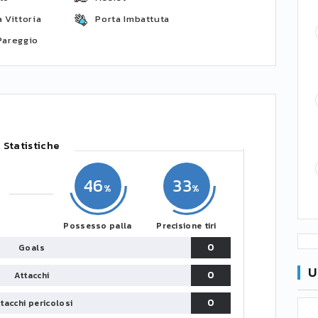
 Vittoria
Porta Imbattuta
Pareggio
Statistiche
46
33
Possesso palla
Precisione tiri
0
Goals
U
0
Attacchi
0
tacchi pericolosi