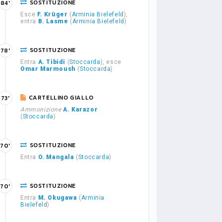
SOSTITUZIONE
84'
Esce
F. Krüger
(
Arminia Bielefeld
),
entra
B. Lasme
(
Arminia Bielefeld
)
SOSTITUZIONE
78'
Entra
A. Tibidi
(
Stoccarda
), esce
Omar Marmoush
(
Stoccarda
)
CARTELLINO GIALLO
73'
Ammonizione
A. Karazor
(
Stoccarda
)
SOSTITUZIONE
70'
Entra
O. Mangala
(
Stoccarda
)
SOSTITUZIONE
70'
Entra
M. Okugawa
(
Arminia
Bielefeld
)