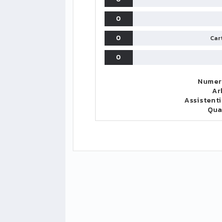
0
0
Cart
0
Numero
Ar
Assistenti
Qua
LIGUE1
CLASSIFICA
CLASSIFI
PG
Pt
Squadra
PG
1
PSG
34
90
34