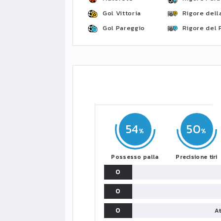
Gol Vittoria
Rigore della
Gol Pareggio
Rigore del 
54
50
Possesso palla
Precisione tiri
0
0
0
At