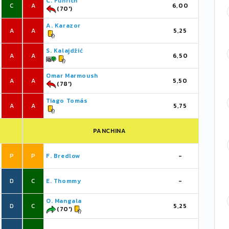
C. Führich
C
A
6,00
(70')
A. Karazor
A
A
5,25
S. Kalajdžić
A
A
6,50
Omar Marmoush
A
A
5,50
(78')
Tiago Tomás
A
A
5,75
PANCHINA
P
P
F. Bredlow
-
D
C
E. Thommy
-
O. Mangala
D
C
5,25
(70')