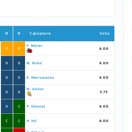
R
R
Calciatore
Voto
F. Müller
P
P
6,00
D
D
W. Endō
6,00
D
D
K. Mavropanos
6,00
W. Anton
D
D
5,75
D
C
P. Stenzel
6,00
C
C
H. Itō
6,00