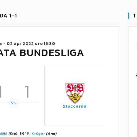
DA 1-1
T
a -
02 apr 2022 ore 15:30
ATA BUNDESLIGA
1
1
VS
Stoccarda
džić
(Sto)
, 59'
F. Krüger
(Arm)