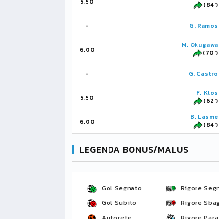
5,50
(84')
-
G. Ramos
M. Okugawa
6,00
(70')
-
G. Castro
F. Klos
5,50
(62')
B. Lasme
6,00
(84')
LEGENDA BONUS/MALUS
Gol Segnato
Rigore Seg
Gol Subito
Rigore Sbag
Autorete
Rigore Para