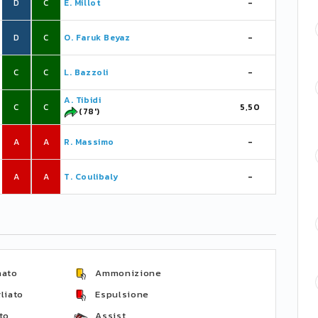
D
C
E. Millot
-
D
C
O. Faruk Beyaz
-
C
C
L. Bazzoli
-
A. Tibidi
C
C
5,50
(78')
A
A
R. Massimo
-
A
A
T. Coulibaly
-
nato
Ammonizione
liato
Espulsione
to
Assist