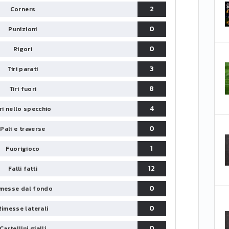
2
Corners
0
Punizioni
0
Rigori
3
Tiri parati
8
Tiri fuori
4
iri nello specchio
0
Pali e traverse
1
Fuorigioco
12
Falli fatti
0
messe dal fondo
0
Rimesse laterali
0
Cartellini gialli