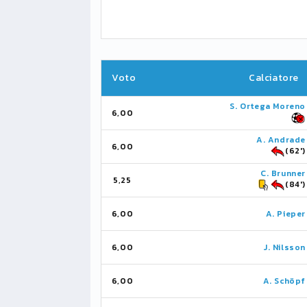
Voto
Calciatore
S. Ortega Moreno
6,00
A. Andrade
6,00
(62')
C. Brunner
5,25
(84')
6,00
A. Pieper
6,00
J. Nilsson
6,00
A. Schöpf