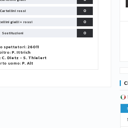
0
Cartellini rossi
0
ellini gialli + rossi
0
Sostituzioni
 spettatori:
26011
bitro:
P. Ittrich
:
C. Dietz
-
S. Thielert
rto uomo:
P. Alt
C
SERIE B
CA
CLASSIFICA
Pt
Squadra
PG
Pt
1
Parma
76
38
76