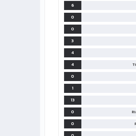
6
0
0
3
4
4
T
0
1
13
0
Ri
0
0