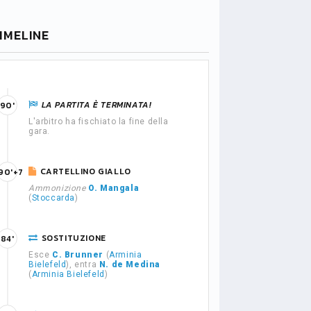
IMELINE
LA PARTITA È TERMINATA!
90'
L'arbitro ha fischiato la fine della
gara.
CARTELLINO GIALLO
90'+7
Ammonizione
O. Mangala
(
Stoccarda
)
SOSTITUZIONE
84'
Esce
C. Brunner
(
Arminia
Bielefeld
), entra
N. de Medina
(
Arminia Bielefeld
)