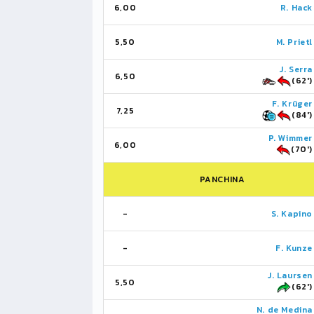
6,00
R. Hack
5,50
M. Prietl
J. Serra
6,50
(62')
F. Krüger
7,25
(84')
P. Wimmer
6,00
(70')
PANCHINA
-
S. Kapino
-
F. Kunze
J. Laursen
5,50
(62')
N. de Medina