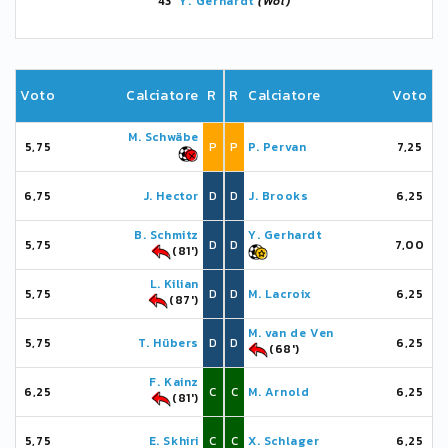
43'
Y. Gerhardt
(Wol)
Voto
Calciatore
R
R
Calciatore
Voto
M. Schwäbe
5,75
P
P
P. Pervan
7,25
6,75
J. Hector
D
D
J. Brooks
6,25
B. Schmitz
Y. Gerhardt
5,75
D
D
7,00
(81')
L. Kilian
5,75
D
D
M. Lacroix
6,25
(87')
M. van de Ven
5,75
T. Hübers
D
D
6,25
(68')
F. Kainz
6,25
C
C
M. Arnold
6,25
(81')
5,75
E. Skhiri
C
C
X. Schlager
6,25