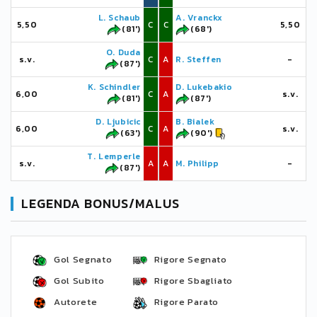
L. Schaub
A. Vranckx
5,50
C
C
5,50
(81')
(68')
O. Duda
s.v.
C
A
R. Steffen
-
(87')
K. Schindler
D. Lukebakio
6,00
C
A
s.v.
(81')
(87')
D. Ljubicic
B. Bialek
6,00
C
A
s.v.
(63')
(90')
T. Lemperle
s.v.
A
A
M. Philipp
-
(87')
LEGENDA BONUS/MALUS
Gol Segnato
Rigore Segnato
Gol Subito
Rigore Sbagliato
Autorete
Rigore Parato