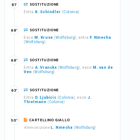
SOSTITUZIONE
81'
Entra
K. Schindler
(
Colonia
)
SOSTITUZIONE
68'
Esce
M. Kruse
(
Wolfsburg
), entra
F. Nmecha
(
Wolfsburg
)
SOSTITUZIONE
68'
Entra
A. Vranckx
(
Wolfsburg
), esce
M. van de
Ven
(
Wolfsburg
)
SOSTITUZIONE
63'
Entra
D. Ljubicic
(
Colonia
), esce
J.
Thielmann
(
Colonia
)
CARTELLINO GIALLO
50'
Ammonizione
L. Nmecha
(
Wolfsburg
)