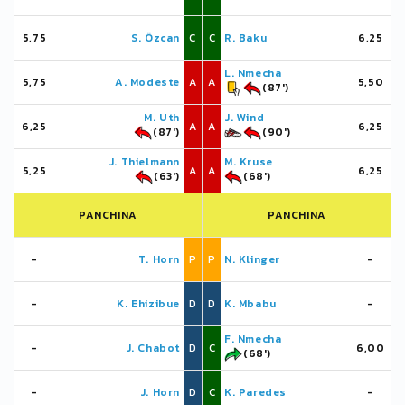
5,75
S. Özcan
C
C
R. Baku
6,25
L. Nmecha
5,75
A. Modeste
A
A
5,50
(87')
M. Uth
J. Wind
6,25
A
A
6,25
(87')
(90')
J. Thielmann
M. Kruse
5,25
A
A
6,25
(63')
(68')
PANCHINA
PANCHINA
-
T. Horn
P
P
N. Klinger
-
-
K. Ehizibue
D
D
K. Mbabu
-
F. Nmecha
-
J. Chabot
D
C
6,00
(68')
-
J. Horn
D
C
K. Paredes
-