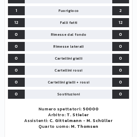
1
2
Fuorigioco
12
12
Falli fatti
0
0
Rimesse dal fondo
0
0
Rimesse laterali
0
0
Cartellini gialli
0
0
Cartellini rossi
0
0
Cartellini gialli + rossi
0
0
Sostituzioni
Numero spettatori:
50000
Arbitro:
T. Stieler
Assistenti:
C. Gittelmann
-
M. Schüller
Quarto uomo:
M. Thomsen