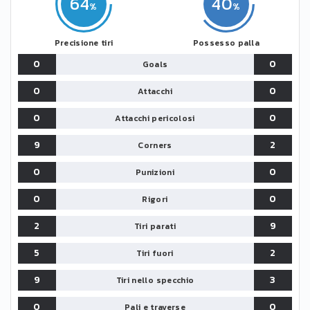
64
40
Precisione tiri
Possesso palla
0
0
Goals
0
0
Attacchi
0
0
Attacchi pericolosi
9
2
Corners
0
0
Punizioni
0
0
Rigori
2
9
Tiri parati
5
2
Tiri fuori
9
3
Tiri nello specchio
0
0
Pali e traverse