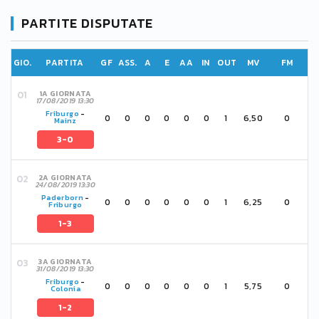
PARTITE DISPUTATE
GIO.
PARTITA
GF
ASS.
A
E
AA
IN
OUT
MV
FM
1A GIORNATA
17/08/2019 13:30
Friburgo
-
0
0
0
0
0
0
1
6,50
0
Mainz
3-0
2A GIORNATA
24/08/2019 13:30
Paderborn
-
0
0
0
0
0
0
1
6,25
0
Friburgo
1-3
3A GIORNATA
31/08/2019 13:30
Friburgo
-
0
0
0
0
0
0
1
5,75
0
Colonia
1-2