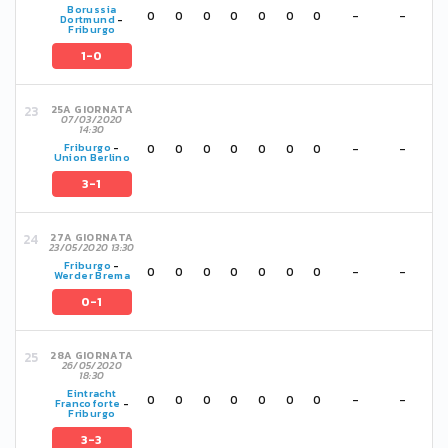
Borussia
0
0
0
0
0
0
0
-
-
Dortmund
-
Friburgo
1-0
25A GIORNATA
07/03/2020
14:30
0
0
0
0
0
0
0
-
-
Friburgo
-
Union Berlino
3-1
27A GIORNATA
23/05/2020 13:30
Friburgo
-
0
0
0
0
0
0
0
-
-
Werder Brema
0-1
28A GIORNATA
26/05/2020
18:30
Eintracht
0
0
0
0
0
0
0
-
-
Francoforte
-
Friburgo
3-3