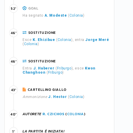
GOAL
52'
Ha segnato
A. Modeste
(
Colonia
)
SOSTITUZIONE
46'
Esce
K. Ehizibue
(
Colonia
), entra
Jorge Meré
(
Colonia
)
SOSTITUZIONE
46'
Entra
J. Haberer
(
Friburgo
), esce
Kwon
Changhoon
(
Friburgo
)
CARTELLINO GIALLO
43'
Ammonizione
J. Hector
(
Colonia
)
AUTORETE
R. CZICHOS
(
COLONIA
)
40'
LA PARTITA È INIZIATA!
1'