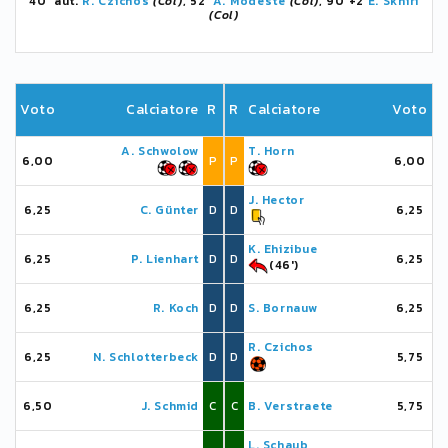
40' aut.
R. Czichos
(Col)
, 52'
A. Modeste
(Col)
, 90'+2
E. Skhiri
(Col)
Voto
Calciatore
R
R
Calciatore
Voto
A. Schwolow
T. Horn
6,00
P
P
6,00
J. Hector
6,25
C. Günter
D
D
6,25
K. Ehizibue
6,25
P. Lienhart
D
D
6,25
(46')
6,25
R. Koch
D
D
S. Bornauw
6,25
R. Czichos
6,25
N. Schlotterbeck
D
D
5,75
6,50
J. Schmid
C
C
B. Verstraete
5,75
L. Schaub