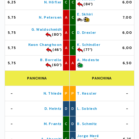
6,25
N. Höfler
C
C
6,00
(84')
E. Skhiri
5,75
N. Petersen
A
C
7,00
G. Waldschmidt
5,75
A
C
D. Drexler
6,00
(80')
Kwon Changhoon
K. Schindler
5,75
A
C
6,00
(46')
(77')
B. Borrello
A. Modeste
5,75
A
A
6,50
(60')
PANCHINA
PANCHINA
-
N. Thiede
P
P
T. Kessler
-
-
D. Heintz
D
D
L. Sobiech
-
-
M. Frantz
C
D
B. Schmitz
-
Jorge Meré