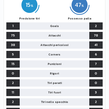
15
47
Precisione tiri
Possesso palla
1
2
Goals
75
78
Attacchi
38
41
Attacchi pericolosi
5
6
Corners
15
7
Punizioni
0
0
Rigori
2
0
Tiri parati
11
3
Tiri fuori
2
2
Tiri nello specchio