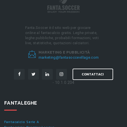
Fanta.Soccer è il sito web per giocare
online al fantacalcio gratis. Leghe private,
leghe pubbliche, probabili formazioni, voti
live, statistiche, quotazioni calciatori.
MARKETING E PUBBLICITÀ
marketing@fantasoccevillage.com
CONTATTACI
- 10.1.0.204
FANTALEGHE
Fantacalcio Serie A