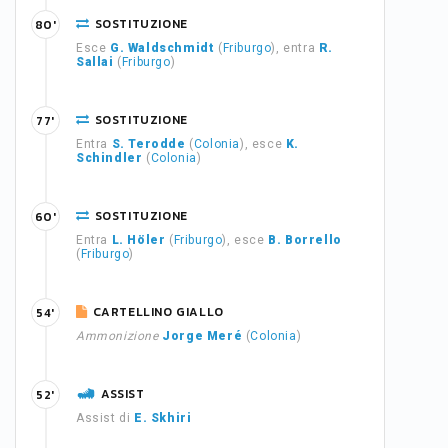
SOSTITUZIONE
80'
Esce
G. Waldschmidt
(
Friburgo
), entra
R.
Sallai
(
Friburgo
)
SOSTITUZIONE
77'
Entra
S. Terodde
(
Colonia
), esce
K.
Schindler
(
Colonia
)
SOSTITUZIONE
60'
Entra
L. Höler
(
Friburgo
), esce
B. Borrello
(
Friburgo
)
CARTELLINO GIALLO
54'
Ammonizione
Jorge Meré
(
Colonia
)
ASSIST
52'
Assist di
E. Skhiri