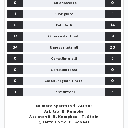
0
0
Pali e traverse
1
1
Fuorigioco
6
14
Falli fatti
12
9
Rimesse dal fondo
34
20
Rimesse laterali
0
2
Cartellini gialli
0
0
Cartellini rossi
0
0
Cartellini gialli + rossi
3
3
Sostituzioni
Numero spettatori:
24000
Arbitro:
R. Kampka
Assistenti:
B. Kempkes
-
T. Stein
Quarto uomo:
D. Schaal