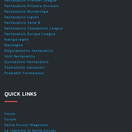
Fantacalcio Premier League
Fantacalcio Primera Division
Fantacalcio Bundesliga
Fantacalcio Ligue1
Fantacalcio Serie B
Fantacalcio Champions League
Fantacalcio Europa League
Naviga leghe
Maxileghe
Regolamento fantacalcio
Voti fantacalcio
Quotazioni fantacalcio
Statistiche calciatori
Probabili formazioni
QUICK LINKS
Home
Forum
Fanta.Soccer Magazine
Le vignette di Fanta.Soccer