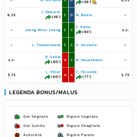
-
A. Abrashi
C
D
6,25
(46')
J. Haberer
6,25
C
D
M. Bader
-
(46')
F. Kainz
-
Jeong Woo-Yeong
C
C
s.v.
(84')
-
L. Tempelmann
C
C
V. Koziello
-
R. Sallai
s.v.
A
C
N. Hauptmann
-
(80')
L. Höler
S. Terodde
5,75
A
A
5,75
(60')
(77')
LEGENDA BONUS/MALUS
Gol Segnato
Rigore Segnato
Gol Subito
Rigore Sbagliato
Autorete
Rigore Parato