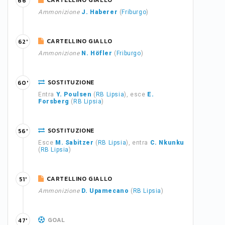
CARTELLINO GIALLO
66'
Ammonizione
J. Haberer
(
Friburgo
)
CARTELLINO GIALLO
62'
Ammonizione
N. Höfler
(
Friburgo
)
SOSTITUZIONE
60'
Entra
Y. Poulsen
(
RB Lipsia
), esce
E.
Forsberg
(
RB Lipsia
)
SOSTITUZIONE
56'
Esce
M. Sabitzer
(
RB Lipsia
), entra
C. Nkunku
(
RB Lipsia
)
CARTELLINO GIALLO
51'
Ammonizione
D. Upamecano
(
RB Lipsia
)
GOAL
47'