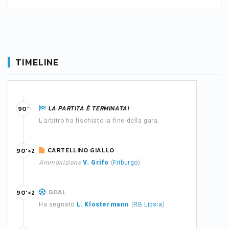
TIMELINE
LA PARTITA È TERMINATA!
90'
L'arbitro ha fischiato la fine della gara.
CARTELLINO GIALLO
90'+2
Ammonizione
V. Grifo
(
Friburgo
)
GOAL
90'+2
Ha segnato
L. Klostermann
(
RB Lipsia
)