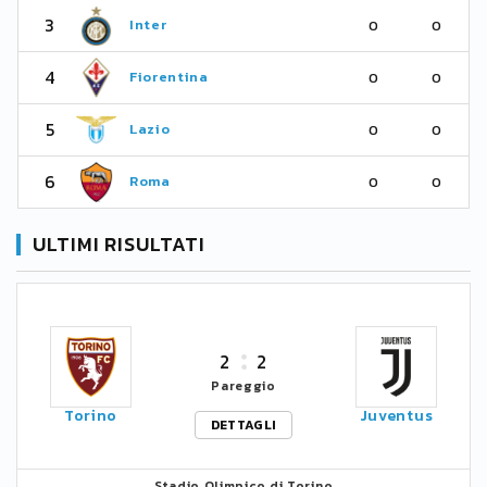
3
Inter
0
0
4
Fiorentina
0
0
5
Lazio
0
0
6
Roma
0
0
ULTIMI RISULTATI
2
2
Pareggio
Torino
Juventus
DETTAGLI
Stadio Olimpico di Torino