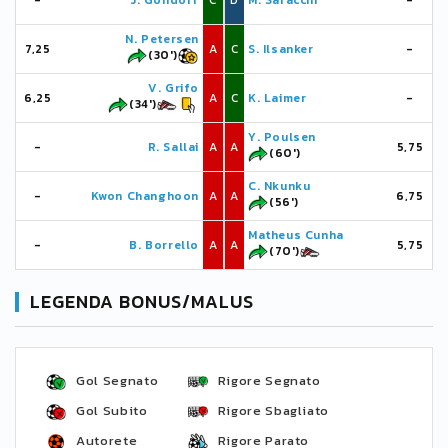
-
J. Gondorf
C
D
M. Saracchi
-
N. Petersen
7,25
A
C
S. Ilsanker
-
(30')
V. Grifo
6,25
A
C
K. Laimer
-
(34')
Y. Poulsen
-
R. Sallai
A
A
5,75
(60')
C. Nkunku
-
Kwon Changhoon
A
A
6,75
(56')
Matheus Cunha
-
B. Borrello
A
A
5,75
(70')
LEGENDA BONUS/MALUS
Gol Segnato
Rigore Segnato
Gol Subito
Rigore Sbagliato
Autorete
Rigore Parato