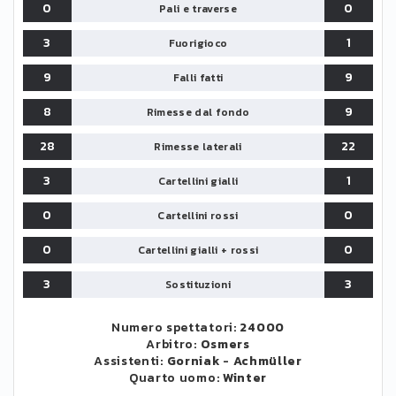
0
0
Pali e traverse
3
1
Fuorigioco
9
9
Falli fatti
8
9
Rimesse dal fondo
28
22
Rimesse laterali
3
1
Cartellini gialli
0
0
Cartellini rossi
0
0
Cartellini gialli + rossi
3
3
Sostituzioni
Numero spettatori:
24000
Arbitro:
Osmers
Assistenti:
Gorniak
-
Achmüller
Quarto uomo:
Winter