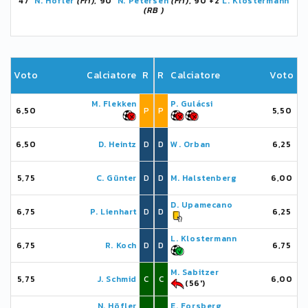
47'
N. Höfler
(Fri)
, 90'
N. Petersen
(Fri)
, 90'+2
L. Klostermann
(RB )
Voto
Calciatore
R
R
Calciatore
Voto
M. Flekken
P. Gulácsi
6,50
P
P
5,50
6,50
D. Heintz
D
D
W. Orban
6,25
5,75
C. Günter
D
D
M. Halstenberg
6,00
D. Upamecano
6,75
P. Lienhart
D
D
6,25
L. Klostermann
6,75
R. Koch
D
D
6,75
M. Sabitzer
5,75
J. Schmid
C
C
6,00
(56')
N. Höfler
E. Forsberg