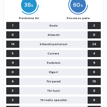
38
60
Precisione tiri
Possesso palla
1
2
Goals
0
0
Attacchi
14
24
Attacchi pericolosi
5
4
Corners
9
9
Punizioni
0
0
Rigori
6
10
Tiri parati
5
8
Tiri fuori
3
6
Tiri nello specchio