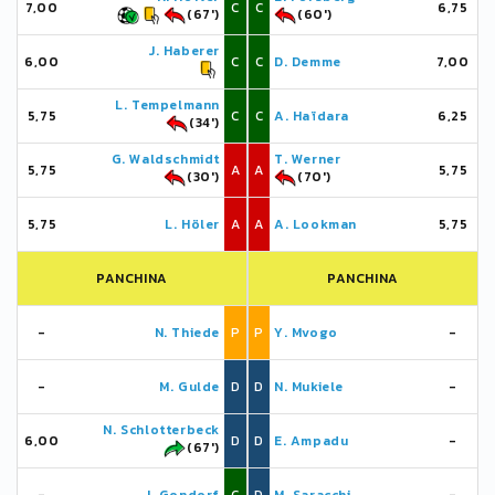
7,00
C
C
6,75
(67')
(60')
J. Haberer
6,00
C
C
D. Demme
7,00
L. Tempelmann
5,75
C
C
A. Haïdara
6,25
(34')
G. Waldschmidt
T. Werner
5,75
A
A
5,75
(30')
(70')
5,75
L. Höler
A
A
A. Lookman
5,75
PANCHINA
PANCHINA
-
N. Thiede
P
P
Y. Mvogo
-
-
M. Gulde
D
D
N. Mukiele
-
N. Schlotterbeck
6,00
D
D
E. Ampadu
-
(67')