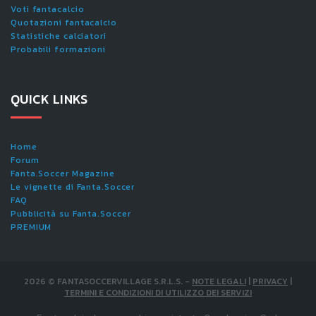
Voti fantacalcio
Quotazioni fantacalcio
Statistiche calciatori
Probabili formazioni
QUICK LINKS
Home
Forum
Fanta.Soccer Magazine
Le vignette di Fanta.Soccer
FAQ
Pubblicità su Fanta.Soccer
PREMIUM
2026
©
FANTASOCCERVILLAGE S.R.L.S.
-
NOTE LEGALI
|
PRIVACY
|
TERMINI E CONDIZIONI DI UTILIZZO DEI SERVIZI