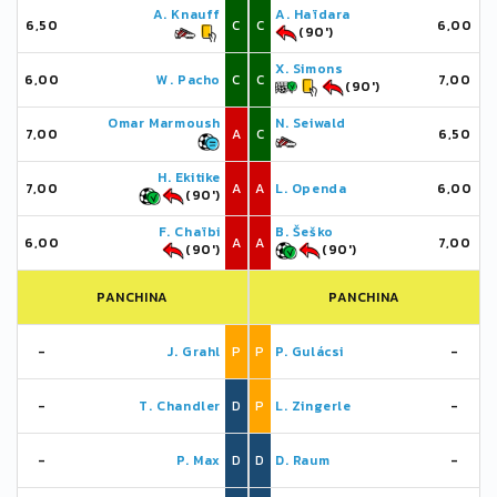
A. Knauff
A. Haïdara
6,50
C
C
6,00
(90')
X. Simons
6,00
W. Pacho
C
C
7,00
(90')
Omar Marmoush
N. Seiwald
7,00
A
C
6,50
H. Ekitike
7,00
A
A
L. Openda
6,00
(90')
F. Chaïbi
B. Šeško
6,00
A
A
7,00
(90')
(90')
PANCHINA
PANCHINA
-
J. Grahl
P
P
P. Gulácsi
-
-
T. Chandler
D
P
L. Zingerle
-
-
P. Max
D
D
D. Raum
-