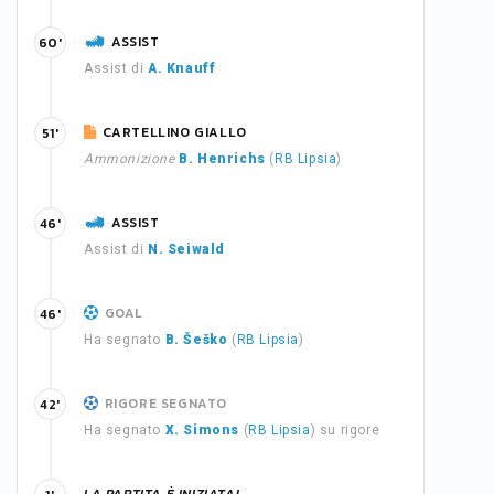
ASSIST
60'
Assist di
A. Knauff
CARTELLINO GIALLO
51'
Ammonizione
B. Henrichs
(
RB Lipsia
)
ASSIST
46'
Assist di
N. Seiwald
GOAL
46'
Ha segnato
B. Šeško
(
RB Lipsia
)
RIGORE SEGNATO
42'
Ha segnato
X. Simons
(
RB Lipsia
) su rigore