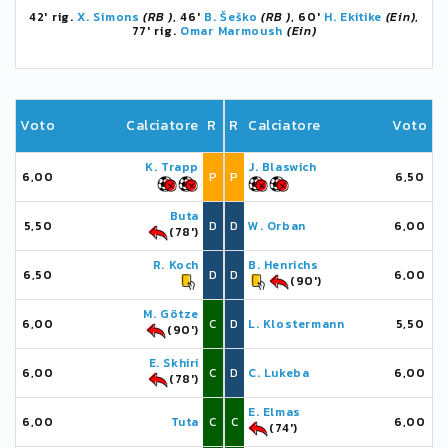
42' rig.
X. Simons
(RB )
, 46'
B. Šeško
(RB )
, 60'
H. Ekitike
(Ein)
,
77' rig.
Omar Marmoush
(Ein)
Voto
Calciatore
R
R
Calciatore
Voto
K. Trapp
J. Blaswich
6,00
P
P
6,50
Buta
5,50
D
D
W. Orban
6,00
(78')
R. Koch
B. Henrichs
6,50
D
D
6,00
(90')
M. Götze
6,00
C
D
L. Klostermann
5,50
(90')
E. Skhiri
6,00
C
D
C. Lukeba
6,00
(78')
E. Elmas
6,00
Tuta
C
C
6,00
(74')