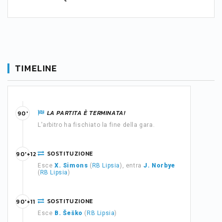
TIMELINE
LA PARTITA È TERMINATA!
90'
L'arbitro ha fischiato la fine della gara.
SOSTITUZIONE
90'+12
Esce
X. Simons
(
RB Lipsia
), entra
J. Norbye
(
RB Lipsia
)
SOSTITUZIONE
90'+11
Esce
B. Šeško
(
RB Lipsia
)