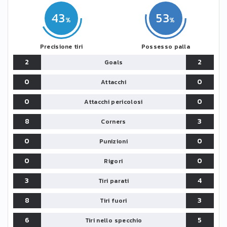
43
53
Precisione tiri
Possesso palla
2
2
Goals
0
0
Attacchi
0
0
Attacchi pericolosi
8
3
Corners
0
0
Punizioni
0
0
Rigori
3
4
Tiri parati
8
3
Tiri fuori
6
5
Tiri nello specchio