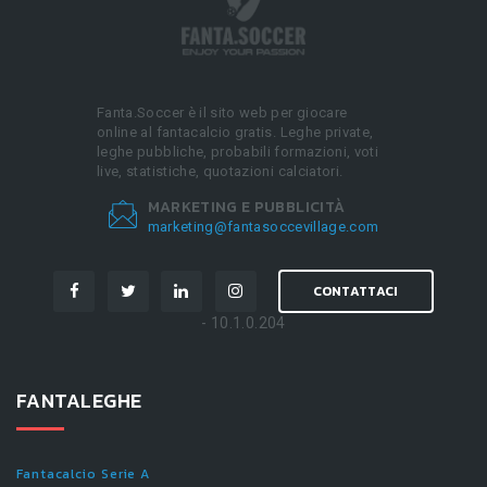
Fanta.Soccer è il sito web per giocare
online al fantacalcio gratis. Leghe private,
leghe pubbliche, probabili formazioni, voti
live, statistiche, quotazioni calciatori.
MARKETING E PUBBLICITÀ
marketing@fantasoccevillage.com
CONTATTACI
- 10.1.0.204
FANTALEGHE
Fantacalcio Serie A