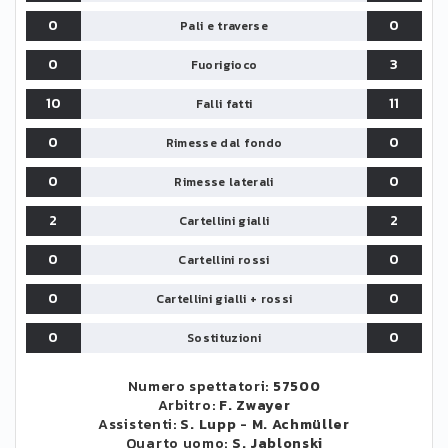
0
0
Pali e traverse
0
3
Fuorigioco
10
11
Falli fatti
0
0
Rimesse dal fondo
0
0
Rimesse laterali
2
2
Cartellini gialli
0
0
Cartellini rossi
0
0
Cartellini gialli + rossi
0
0
Sostituzioni
Numero spettatori:
57500
Arbitro:
F. Zwayer
Assistenti:
S. Lupp
-
M. Achmüller
Quarto uomo:
S. Jablonski