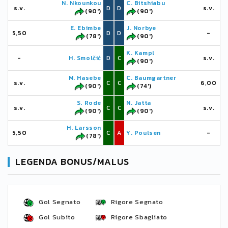
N. Nkounkou
C. Bitshiabu
s.v.
D
D
s.v.
(90')
(90')
E. Ebimbe
J. Norbye
5,50
D
D
-
(78')
(90')
K. Kampl
-
H. Smolčić
D
C
s.v.
(90')
M. Hasebe
C. Baumgartner
s.v.
C
C
6,00
(90')
(74')
S. Rode
N. Jatta
s.v.
C
C
s.v.
(90')
(90')
H. Larsson
5,50
C
A
Y. Poulsen
-
(78')
LEGENDA BONUS/MALUS
Gol Segnato
Rigore Segnato
Gol Subito
Rigore Sbagliato