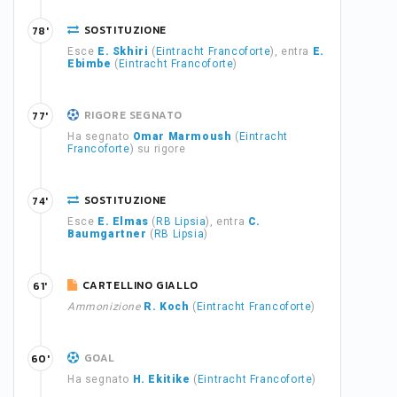
SOSTITUZIONE
78'
Esce
E. Skhiri
(
Eintracht Francoforte
), entra
E.
Ebimbe
(
Eintracht Francoforte
)
RIGORE SEGNATO
77'
Ha segnato
Omar Marmoush
(
Eintracht
Francoforte
) su rigore
SOSTITUZIONE
74'
Esce
E. Elmas
(
RB Lipsia
), entra
C.
Baumgartner
(
RB Lipsia
)
CARTELLINO GIALLO
61'
Ammonizione
R. Koch
(
Eintracht Francoforte
)
GOAL
60'
Ha segnato
H. Ekitike
(
Eintracht Francoforte
)