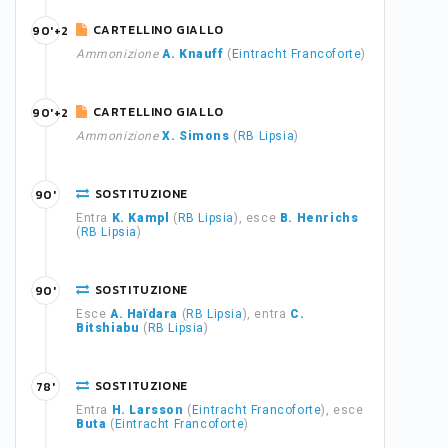
CARTELLINO GIALLO
90'+2
Ammonizione
A. Knauff
(
Eintracht Francoforte
)
CARTELLINO GIALLO
90'+2
Ammonizione
X. Simons
(
RB Lipsia
)
SOSTITUZIONE
90'
Entra
K. Kampl
(
RB Lipsia
), esce
B. Henrichs
(
RB Lipsia
)
SOSTITUZIONE
90'
Esce
A. Haïdara
(
RB Lipsia
), entra
C.
Bitshiabu
(
RB Lipsia
)
SOSTITUZIONE
78'
Entra
H. Larsson
(
Eintracht Francoforte
), esce
Buta
(
Eintracht Francoforte
)