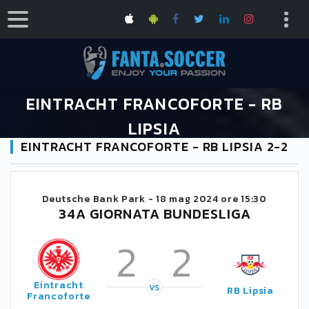
EINTRACHT FRANCOFORTE - RB
LIPSIA
EINTRACHT FRANCOFORTE - RB LIPSIA 2-2
HOME
CALENDARIO BUNDESLIGA 2023/2024
EINTRACHT FRANCOFORTE - RB LIPSIA
Deutsche Bank Park -
18 mag 2024 ore 15:30
34A GIORNATA BUNDESLIGA
2
2
Eintracht
VS
RB Lipsia
Francoforte