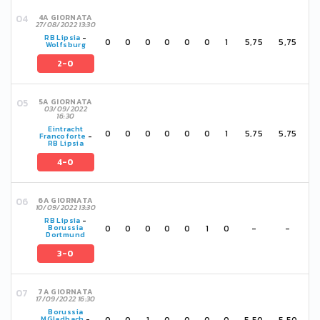
4A GIORNATA
27/08/2022 13:30
RB Lipsia
-
0
0
0
0
0
0
1
5,75
5,75
Wolfsburg
2-0
5A GIORNATA
03/09/2022
16:30
Eintracht
0
0
0
0
0
0
1
5,75
5,75
Francoforte
-
RB Lipsia
4-0
6A GIORNATA
10/09/2022 13:30
RB Lipsia
-
0
0
0
0
0
1
0
-
-
Borussia
Dortmund
3-0
7A GIORNATA
17/09/2022 16:30
Borussia
0
0
1
0
0
0
0
5,50
5,50
MGladbach
-