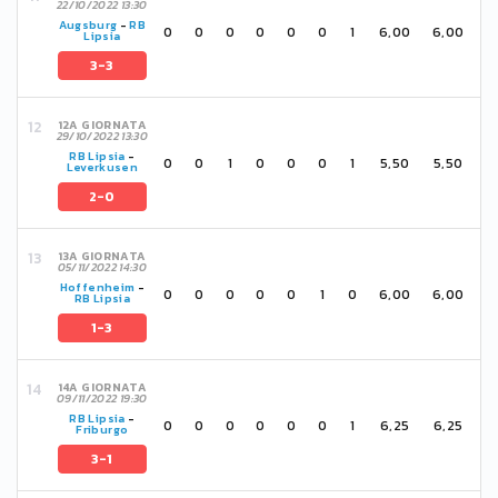
22/10/2022 13:30
Augsburg
-
RB
0
0
0
0
0
0
1
6,00
6,00
Lipsia
3-3
12A GIORNATA
29/10/2022 13:30
RB Lipsia
-
0
0
1
0
0
0
1
5,50
5,50
Leverkusen
2-0
13A GIORNATA
05/11/2022 14:30
Hoffenheim
-
0
0
0
0
0
1
0
6,00
6,00
RB Lipsia
1-3
14A GIORNATA
09/11/2022 19:30
RB Lipsia
-
0
0
0
0
0
0
1
6,25
6,25
Friburgo
3-1