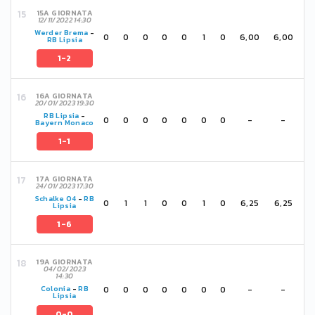
15A GIORNATA
12/11/2022 14:30
Werder Brema
-
0
0
0
0
0
1
0
6,00
6,00
RB Lipsia
1-2
16A GIORNATA
20/01/2023 19:30
RB Lipsia
-
0
0
0
0
0
0
0
-
-
Bayern Monaco
1-1
17A GIORNATA
24/01/2023 17:30
Schalke 04
-
RB
0
1
1
0
0
1
0
6,25
6,25
Lipsia
1-6
19A GIORNATA
04/02/2023
14:30
0
0
0
0
0
0
0
-
-
Colonia
-
RB
Lipsia
0-0