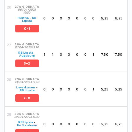
27A GIORNATA
08/04/2023
16:30
0
0
0
0
0
0
0
6,25
6,25
Hertha
-
RB
Lipsia
0-1
28A GIORNATA
15/04/2023 13:30
RB Lipsia
-
1
1
0
0
0
0
1
7,50
7,50
Augsburg
3-2
29A GIORNATA
23/04/2023 15:30
Leverkusen
-
0
0
0
0
0
0
1
5,25
5,25
RB Lipsia
2-0
30A GIORNATA
29/04/2023 13:30
RB Lipsia
-
0
0
0
0
0
0
0
6,25
6,25
Hoffenheim