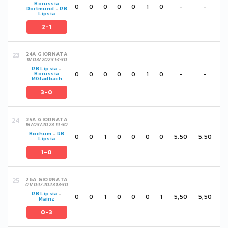
Borussia
0
0
0
0
0
1
0
-
-
Dortmund
-
RB
Lipsia
2-1
24A GIORNATA
11/03/2023 14:30
RB Lipsia
-
0
0
0
0
0
1
0
-
-
Borussia
MGladbach
3-0
25A GIORNATA
18/03/2023 14:30
Bochum
-
RB
0
0
1
0
0
0
0
5,50
5,50
Lipsia
1-0
26A GIORNATA
01/04/2023 13:30
RB Lipsia
-
0
0
1
0
0
0
1
5,50
5,50
Mainz
0-3