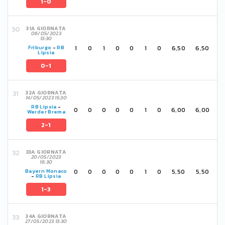
1-0
31A GIORNATA
06/05/2023
13:30
1
0
1
0
0
1
0
6,50
6,50
Friburgo
-
RB
Lipsia
0-1
32A GIORNATA
14/05/2023 15:30
RB Lipsia
-
0
0
0
0
0
1
0
6,00
6,00
Werder Brema
2-1
33A GIORNATA
20/05/2023
16:30
0
0
0
0
0
1
0
5,50
5,50
Bayern Monaco
-
RB Lipsia
1-3
34A GIORNATA
27/05/2023 13:30