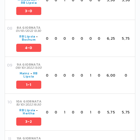
RB Lipsia
3-0
8A GIORNATA
01/10/2022 13:30
RB Lipsia
-
0
0
0
0
0
0
0
6,25
5,75
Bochum
4-0
9A GIORNATA
08/10/2022 13:30
Mainz
-
RB
0
0
0
0
0
1
0
6,00
0
Lipsia
1-1
10A GIORNATA
15/10/2022 16:30
RB Lipsia
-
0
0
1
0
0
1
0
5,75
5,75
Hertha
3-2
11A GIORNATA