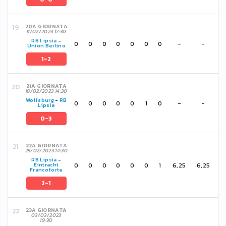
20A GIORNATA
11/02/2023 17:30
RB Lipsia
-
0
0
0
0
0
0
0
-
-
Union Berlino
1-2
21A GIORNATA
18/02/2023 14:30
Wolfsburg
-
RB
0
0
0
0
0
1
0
-
-
Lipsia
0-3
22A GIORNATA
25/02/2023 14:30
RB Lipsia
-
0
0
0
0
0
0
1
6,25
6,25
Eintracht
Francoforte
2-1
23A GIORNATA
03/03/2023
19:30