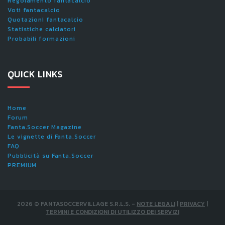
Regolamento fantacalcio
Voti fantacalcio
Quotazioni fantacalcio
Statistiche calciatori
Probabili formazioni
QUICK LINKS
Home
Forum
Fanta.Soccer Magazine
Le vignette di Fanta.Soccer
FAQ
Pubblicità su Fanta.Soccer
PREMIUM
2026
©
FANTASOCCERVILLAGE S.R.L.S.
-
NOTE LEGALI
|
PRIVACY
|
TERMINI E CONDIZIONI DI UTILIZZO DEI SERVIZI