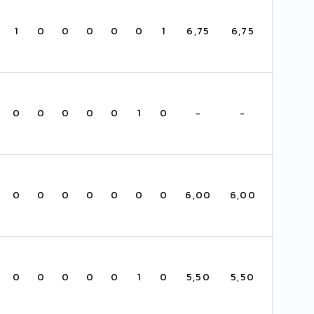
1
0
0
0
0
0
1
6,75
6,75
0
0
0
0
0
1
0
-
-
0
0
0
0
0
0
0
6,00
6,00
0
0
0
0
0
1
0
5,50
5,50