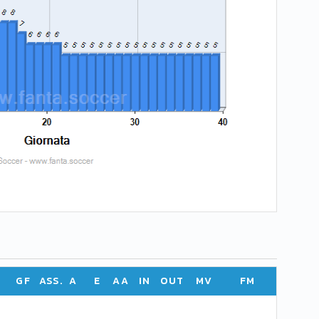
GF
ASS.
A
E
AA
IN
OUT
MV
FM