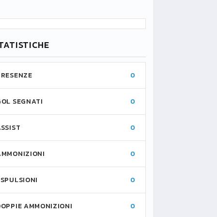
TATISTICHE
PRESENZE
0
GOL SEGNATI
0
ASSIST
0
AMMONIZIONI
0
ESPULSIONI
0
DOPPIE AMMONIZIONI
0