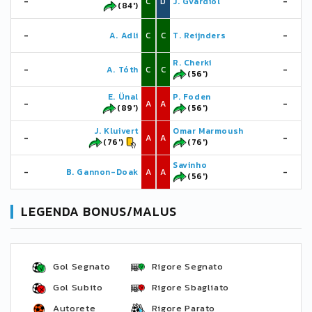
-
C
D
J. Gvardiol
-
(84')
-
A. Adli
C
C
T. Reijnders
-
R. Cherki
-
A. Tóth
C
C
-
(56')
E. Ünal
P. Foden
-
A
A
-
(89')
(56')
J. Kluivert
Omar Marmoush
-
A
A
-
(76')
(76')
Savinho
-
B. Gannon-Doak
A
A
-
(56')
LEGENDA BONUS/MALUS
Gol Segnato
Rigore Segnato
Gol Subito
Rigore Sbagliato
Autorete
Rigore Parato