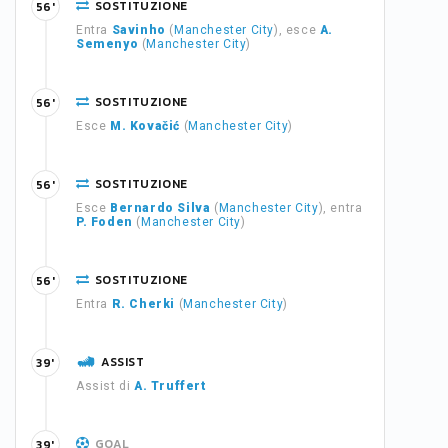
SOSTITUZIONE
56'
Entra
Savinho
(
Manchester City
), esce
A.
Semenyo
(
Manchester City
)
SOSTITUZIONE
56'
Esce
M. Kovačić
(
Manchester City
)
SOSTITUZIONE
56'
Esce
Bernardo Silva
(
Manchester City
), entra
P. Foden
(
Manchester City
)
SOSTITUZIONE
56'
Entra
R. Cherki
(
Manchester City
)
ASSIST
39'
Assist di
A. Truffert
GOAL
39'