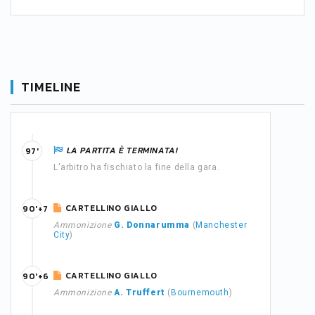
TIMELINE
LA PARTITA È TERMINATA!
97'
L'arbitro ha fischiato la fine della gara.
CARTELLINO GIALLO
90'+7
Ammonizione
G. Donnarumma
(
Manchester
City
)
CARTELLINO GIALLO
90'+6
Ammonizione
A. Truffert
(
Bournemouth
)