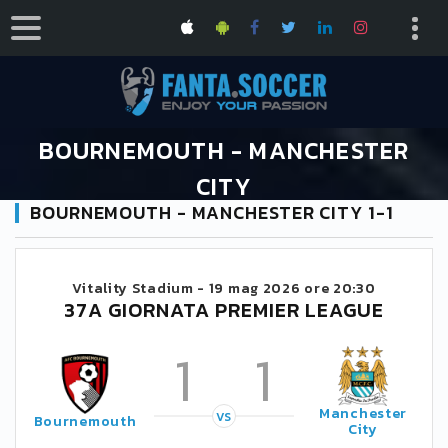
BOURNEMOUTH - MANCHESTER
CITY
BOURNEMOUTH - MANCHESTER CITY 1-1
HOME
CALENDARIO PREMIER LEAGUE 2025/2026
BOURNEMOUTH - MANCHESTER CITY
Vitality Stadium -
19 mag 2026 ore 20:30
37A GIORNATA PREMIER LEAGUE
1
1
Manchester
VS
Bournemouth
City