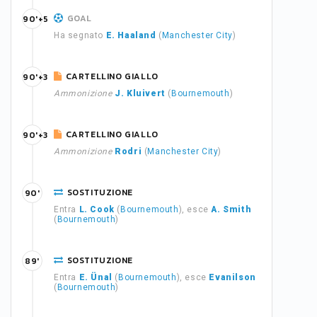
GOAL
90'+5
Ha segnato
E. Haaland
(
Manchester City
)
CARTELLINO GIALLO
90'+3
Ammonizione
J. Kluivert
(
Bournemouth
)
CARTELLINO GIALLO
90'+3
Ammonizione
Rodri
(
Manchester City
)
SOSTITUZIONE
90'
Entra
L. Cook
(
Bournemouth
), esce
A. Smith
(
Bournemouth
)
SOSTITUZIONE
89'
Entra
E. Ünal
(
Bournemouth
), esce
Evanilson
(
Bournemouth
)