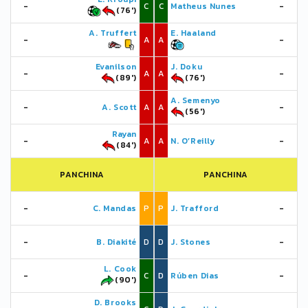
-
C
C
Matheus Nunes
-
(76')
A. Truffert
E. Haaland
-
A
A
-
Evanilson
J. Doku
-
A
A
-
(89')
(76')
A. Semenyo
-
A. Scott
A
A
-
(56')
Rayan
-
A
A
N. O’Reilly
-
(84')
PANCHINA
PANCHINA
-
C. Mandas
P
P
J. Trafford
-
-
B. Diakité
D
D
J. Stones
-
L. Cook
-
C
D
Rúben Dias
-
(90')
D. Brooks