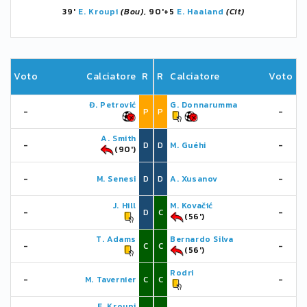
39'
E. Kroupi
(Bou)
, 90'+5
E. Haaland
(Cit)
Voto
Calciatore
R
R
Calciatore
Voto
Đ. Petrović
G. Donnarumma
-
P
P
-
A. Smith
-
D
D
M. Guéhi
-
(90')
-
M. Senesi
D
D
A. Xusanov
-
J. Hill
M. Kovačić
-
D
C
-
(56')
T. Adams
Bernardo Silva
-
C
C
-
(56')
Rodri
-
M. Tavernier
C
C
-
E. Kroupi