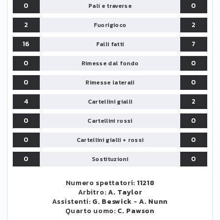
0
0
Pali e traverse
2
2
Fuorigioco
16
7
Falli fatti
0
0
Rimesse dal fondo
0
0
Rimesse laterali
4
2
Cartellini gialli
0
0
Cartellini rossi
0
0
Cartellini gialli + rossi
0
0
Sostituzioni
Numero spettatori:
11218
Arbitro:
A. Taylor
Assistenti:
G. Beswick
-
A. Nunn
Quarto uomo:
C. Pawson