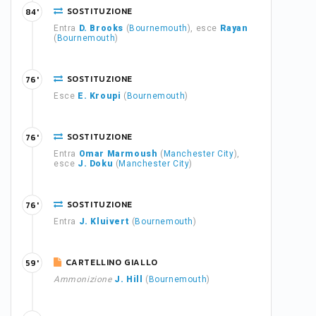
SOSTITUZIONE
84'
Entra
D. Brooks
(
Bournemouth
), esce
Rayan
(
Bournemouth
)
SOSTITUZIONE
76'
Esce
E. Kroupi
(
Bournemouth
)
SOSTITUZIONE
76'
Entra
Omar Marmoush
(
Manchester City
),
esce
J. Doku
(
Manchester City
)
SOSTITUZIONE
76'
Entra
J. Kluivert
(
Bournemouth
)
CARTELLINO GIALLO
59'
Ammonizione
J. Hill
(
Bournemouth
)