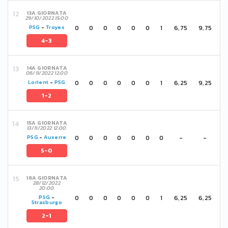
13A GIORNATA
29/10/2022 15:00
0
0
0
0
0
0
1
6,75
9,75
PSG
-
Troyes
4-3
14A GIORNATA
06/11/2022 12:00
0
0
0
0
0
0
1
6,25
9,25
Lorient
-
PSG
1-2
15A GIORNATA
13/11/2022 12:00
0
0
0
0
0
0
0
-
-
PSG
-
Auxerre
5-0
16A GIORNATA
28/12/2022
20:00
0
0
0
0
0
0
1
6,25
6,25
PSG
-
Strasburgo
2-1