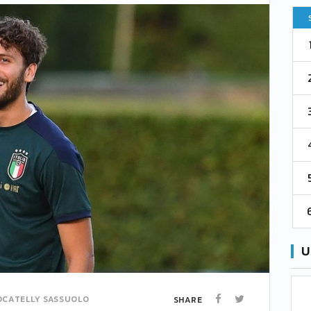
Pt
Squadra
PG
Pt
1
Parma
76
38
76
2
Como 1907
67
38
73
3
Venezia
61
38
70
4
Cremonese
59
38
67
5
Catanzaro
55
38
60
6
Palermo
53
38
56
U
OCATELLY
SASSUOLO
SHARE