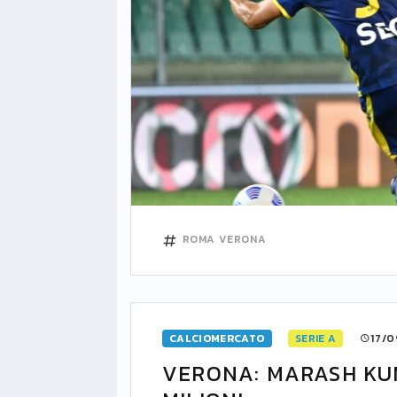
ROMA
VERONA
CALCIOMERCATO
SERIE A
17/0
VERONA: MARASH KU