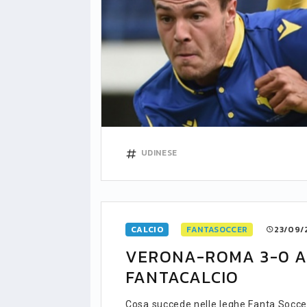
UDINESE
CALCIO
FANTASOCCER
23/09/2
VERONA-ROMA 3-0 A 
FANTACALCIO
LIGUE1
CLASSIFICA
CLASSIFI
Cosa succede nelle leghe Fanta.Soccer