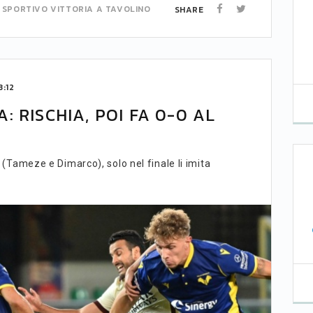
E SPORTIVO
VITTORIA A TAVOLINO
SHARE
:12
 RISCHIA, POI FA 0-0 AL
i (Tameze e Dimarco), solo nel finale li imita