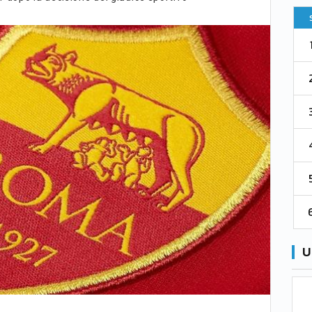
Pt
Squadra
PG
Pt
1
Parma
76
38
76
2
Como 1907
67
38
73
3
Venezia
61
38
70
4
Cremonese
59
38
67
5
Catanzaro
55
38
60
6
Palermo
53
38
56
U