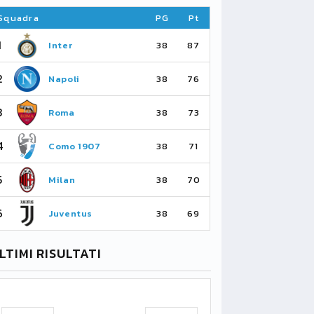
Squadra
PG
Pt
Squadra
1
1
Inter
Ar
38
87
2
2
Napoli
Ma
38
76
3
3
Roma
Ma
38
73
4
4
Como 1907
As
38
71
5
5
Milan
Li
38
70
6
6
Juventus
Bo
38
69
LTIMI RISULTATI