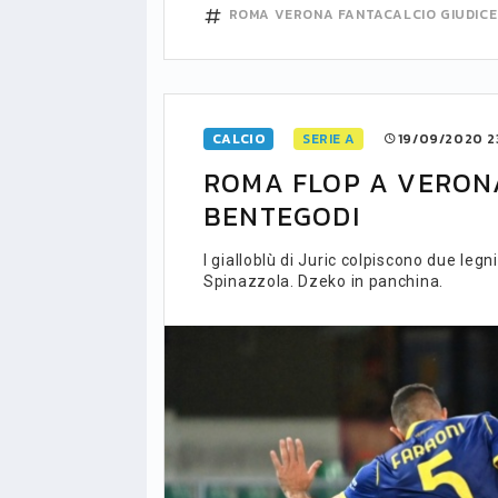
ROMA
VERONA
FANTACALCIO
GIUDIC
CALCIO
SERIE A
19/09/2020 23
ROMA FLOP A VERONA:
BENTEGODI
I gialloblù di Juric colpiscono due legn
Spinazzola. Dzeko in panchina.