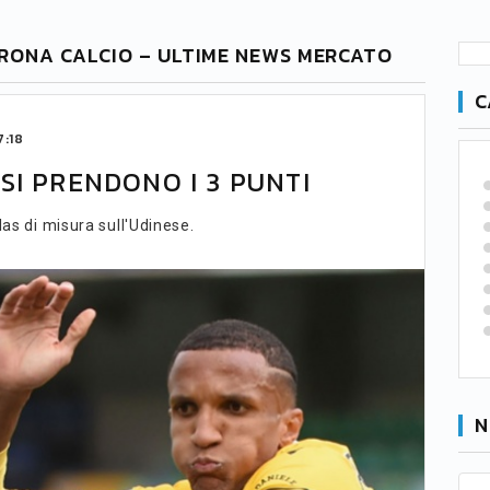
ERONA CALCIO – ULTIME NEWS MERCATO
C
7:18
SI PRENDONO I 3 PUNTI
las di misura sull'Udinese.
N