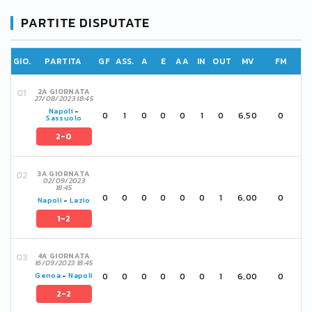
PARTITE DISPUTATE
GIO.
PARTITA
GF
ASS.
A
E
AA
IN
OUT
MV
FM
2A GIORNATA
27/08/2023 18:45
Napoli
-
0
1
0
0
0
1
0
6,50
0
Sassuolo
2-0
3A GIORNATA
02/09/2023
18:45
0
0
0
0
0
0
1
6,00
0
Napoli
-
Lazio
1-2
4A GIORNATA
16/09/2023 18:45
0
0
0
0
0
0
1
6,00
0
Genoa
-
Napoli
2-2