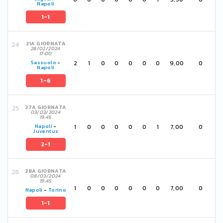
Napoli
1-1
21A GIORNATA
28/02/2024
17:00
2
1
0
0
0
0
0
9,00
0
Sassuolo
-
Napoli
1-6
27A GIORNATA
03/03/2024
19:45
1
0
0
0
0
0
1
7,00
0
Napoli
-
Juventus
2-1
28A GIORNATA
08/03/2024
19:45
1
0
0
0
0
0
0
7,00
0
Napoli
-
Torino
1-1