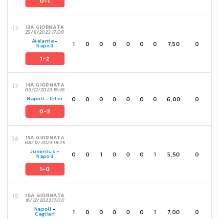
0-1
13A GIORNATA
25/11/2023 17:00
Atalanta
-
1
0
0
0
0
0
0
7,50
0
Napoli
1-2
14A GIORNATA
03/12/2023 19:45
0
0
0
0
0
0
0
6,00
0
Napoli
-
Inter
0-3
15A GIORNATA
08/12/2023 19:45
Juventus
-
0
0
1
0
0
0
1
5,50
0
Napoli
1-0
16A GIORNATA
16/12/2023 17:00
Napoli
-
1
0
0
0
0
0
1
7,00
0
Cagliari