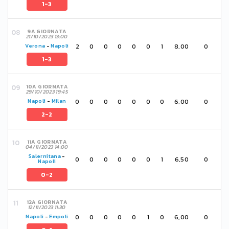
1-3
9A GIORNATA
21/10/2023 13:00
2
0
0
0
0
0
1
8,00
0
Verona
-
Napoli
1-3
10A GIORNATA
29/10/2023 19:45
0
0
0
0
0
0
0
6,00
0
Napoli
-
Milan
2-2
11A GIORNATA
04/11/2023 14:00
Salernitana
-
0
0
0
0
0
0
1
6,50
0
Napoli
0-2
12A GIORNATA
12/11/2023 11:30
0
0
0
0
0
1
0
6,00
0
Napoli
-
Empoli