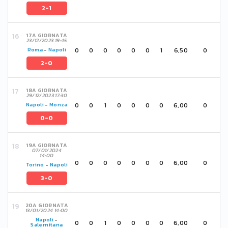
2-1
17A GIORNATA
23/12/2023 19:45
0
0
0
0
0
0
1
6,50
0
Roma
-
Napoli
2-0
18A GIORNATA
29/12/2023 17:30
0
0
1
0
0
0
0
6,00
0
Napoli
-
Monza
0-0
19A GIORNATA
07/01/2024
14:00
0
0
0
0
0
0
0
6,00
0
Torino
-
Napoli
3-0
20A GIORNATA
13/01/2024 14:00
Napoli
-
0
0
1
0
0
0
0
6,00
0
Salernitana