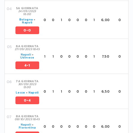
5A GIORNATA
24/09/2023
16:00
0
0
1
0
0
0
1
6,00
0
Bologna
-
Napoli
0-0
6A GIORNATA
27/09/2023 18:45
Napoli
-
1
1
0
0
0
0
1
7,50
0
Udinese
4-1
7A GIORNATA
30/09/2023
13:00
0
1
1
0
0
0
1
6,50
0
Lecce
-
Napoli
0-4
8A GIORNATA
08/10/2023 18:45
Napoli
-
0
0
0
0
0
0
0
6,00
0
Fiorentina