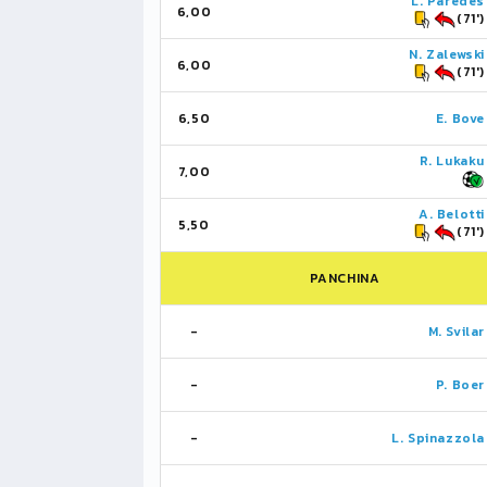
L. Paredes
6,00
(71')
N. Zalewski
6,00
(71')
6,50
E. Bove
R. Lukaku
7,00
A. Belotti
5,50
(71')
PANCHINA
-
M. Svilar
-
P. Boer
-
L. Spinazzola