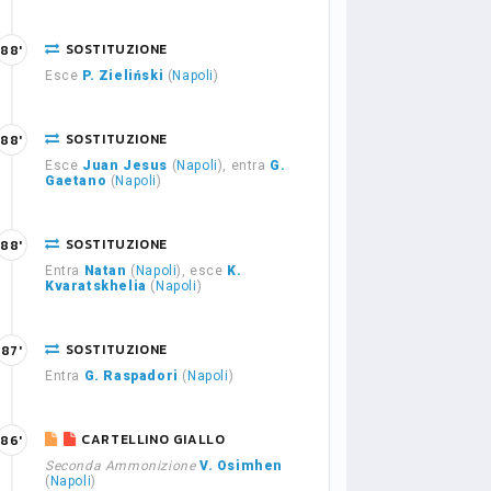
SOSTITUZIONE
88'
Esce
P. Zieliński
(
Napoli
)
SOSTITUZIONE
88'
Esce
Juan Jesus
(
Napoli
), entra
G.
Gaetano
(
Napoli
)
SOSTITUZIONE
88'
Entra
Natan
(
Napoli
), esce
K.
Kvaratskhelia
(
Napoli
)
SOSTITUZIONE
87'
Entra
G. Raspadori
(
Napoli
)
CARTELLINO GIALLO
86'
Seconda Ammonizione
V. Osimhen
(
Napoli
)