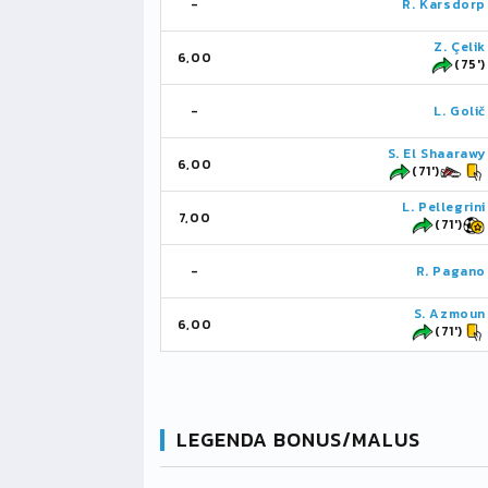
-
R. Karsdorp
Z. Çelik
6,00
(75')
-
L. Golič
S. El Shaarawy
6,00
(71')
L. Pellegrini
7,00
(71')
-
R. Pagano
S. Azmoun
6,00
(71')
LEGENDA BONUS/MALUS