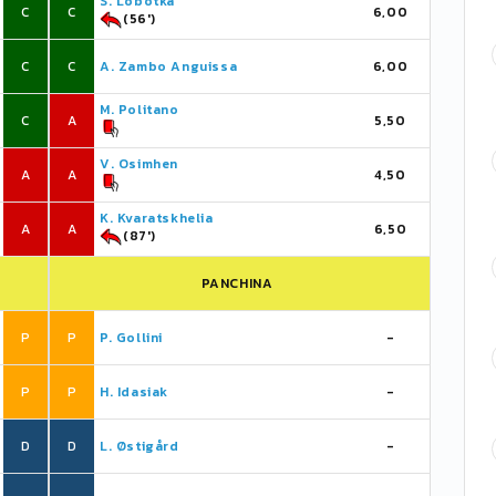
S. Lobotka
C
C
6,00
(56')
C
C
A. Zambo Anguissa
6,00
M. Politano
C
A
5,50
V. Osimhen
A
A
4,50
K. Kvaratskhelia
A
A
6,50
(87')
PANCHINA
P
P
P. Gollini
-
P
P
H. Idasiak
-
D
D
L. Østigård
-