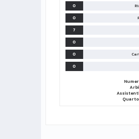
0
Ri
0
7
0
0
Cart
0
Numer
Arb
Assistent
Quart