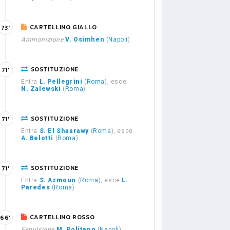
CARTELLINO GIALLO
73'
Ammonizione
V. Osimhen
(
Napoli
)
SOSTITUZIONE
71'
Entra
L. Pellegrini
(
Roma
), esce
N. Zalewski
(
Roma
)
SOSTITUZIONE
71'
Entra
S. El Shaarawy
(
Roma
), esce
A. Belotti
(
Roma
)
SOSTITUZIONE
71'
Entra
S. Azmoun
(
Roma
), esce
L.
Paredes
(
Roma
)
CARTELLINO ROSSO
66'
Espulsione
M. Politano
(
Napoli
)