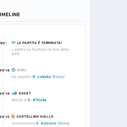
IMELINE
LA PARTITA È TERMINATA!
90'
L'arbitro ha fischiato la fine della
gara.
GOAL
90'+6
Ha segnato
R. Lukaku
(
Roma
)
ASSIST
90'+6
Assist di
E. N'Dicka
CARTELLINO GIALLO
90'+5
Ammonizione
S. Azmoun
(
Roma
)