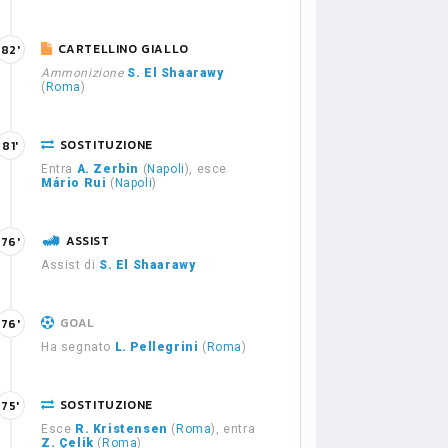
CARTELLINO GIALLO
82'
Ammonizione
S. El Shaarawy
(
Roma
)
SOSTITUZIONE
81'
Entra
A. Zerbin
(
Napoli
), esce
Mário Rui
(
Napoli
)
ASSIST
76'
Assist di
S. El Shaarawy
GOAL
76'
Ha segnato
L. Pellegrini
(
Roma
)
SOSTITUZIONE
75'
Esce
R. Kristensen
(
Roma
), entra
Z. Çelik
(
Roma
)