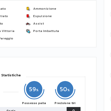
nato
Ammonizione
liato
Espulsione
to
Assist
 Vittoria
Porta Imbattuta
Pareggio
Statistiche
59
50
Possesso palla
Precisione tiri
0
Goals