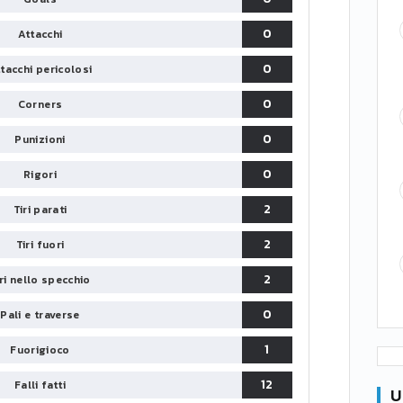
0
Attacchi
0
tacchi pericolosi
0
Corners
0
Punizioni
0
Rigori
2
Tiri parati
2
Tiri fuori
2
iri nello specchio
0
Pali e traverse
1
Fuorigioco
12
Falli fatti
U