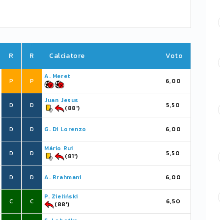
R
R
Calciatore
Voto
A. Meret
P
P
6,00
Juan Jesus
D
D
5,50
(88')
D
D
G. Di Lorenzo
6,00
Mário Rui
D
D
5,50
(81')
D
D
A. Rrahmani
6,00
P. Zieliński
C
C
6,50
(88')