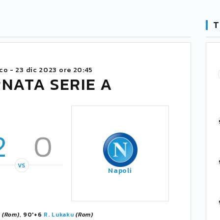
T
ico -
23 dic 2023 ore 20:45
RNATA SERIE A
2
0
VS
Napoli
i
(Rom)
, 90'+6
R. Lukaku
(Rom)