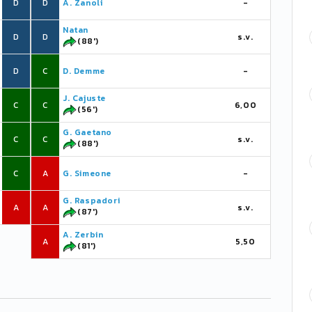
D
D
A. Zanoli
-
Natan
D
D
s.v.
(88')
D
C
D. Demme
-
J. Cajuste
C
C
6,00
(56')
G. Gaetano
C
C
s.v.
(88')
C
A
G. Simeone
-
G. Raspadori
A
A
s.v.
(87')
A. Zerbin
A
5,50
(81')