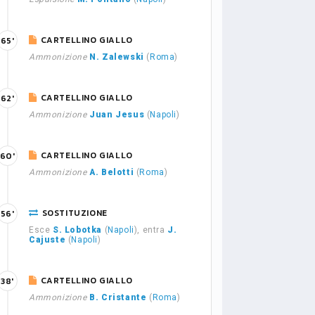
CARTELLINO GIALLO
65'
Ammonizione
N. Zalewski
(
Roma
)
CARTELLINO GIALLO
62'
Ammonizione
Juan Jesus
(
Napoli
)
CARTELLINO GIALLO
60'
Ammonizione
A. Belotti
(
Roma
)
SOSTITUZIONE
56'
Esce
S. Lobotka
(
Napoli
), entra
J.
Cajuste
(
Napoli
)
CARTELLINO GIALLO
38'
Ammonizione
B. Cristante
(
Roma
)