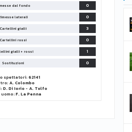
0
messe dal fondo
0
Rimesse laterali
3
Cartellini gialli
0
Cartellini rossi
1
ellini gialli + rossi
0
Sostituzioni
o spettatori:
62141
itro:
A. Colombo
i:
D. Di Iorio
-
A. Tolfo
o uomo:
F. La Penna