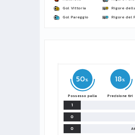
Gol Vittoria
Rigore della
Gol Pareggio
Rigore del 
50
18
Possesso palla
Precisione tiri
1
0
0
At