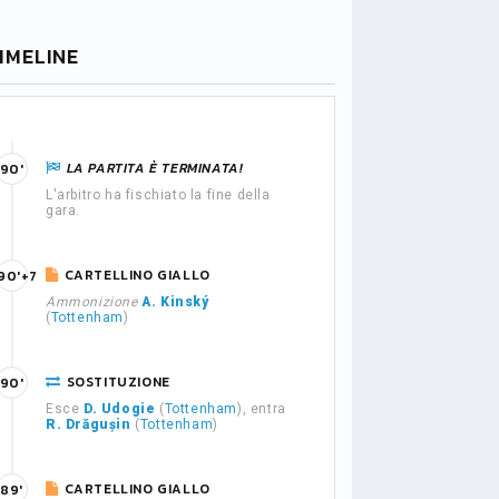
IMELINE
LA PARTITA È TERMINATA!
90'
L'arbitro ha fischiato la fine della
gara.
CARTELLINO GIALLO
90'+7
Ammonizione
A. Kinský
(
Tottenham
)
SOSTITUZIONE
90'
Esce
D. Udogie
(
Tottenham
), entra
R. Drăgușin
(
Tottenham
)
CARTELLINO GIALLO
89'