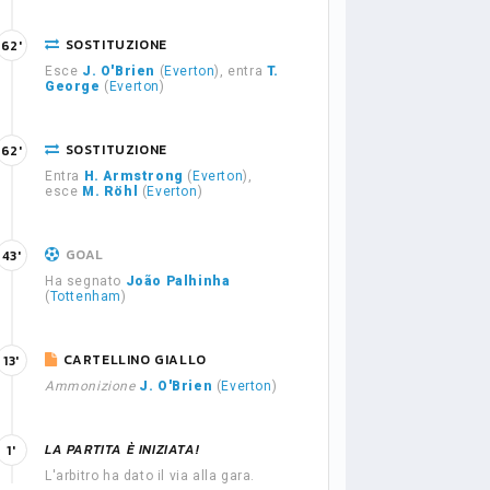
SOSTITUZIONE
62'
Esce
J. O'Brien
(
Everton
), entra
T.
George
(
Everton
)
SOSTITUZIONE
62'
Entra
H. Armstrong
(
Everton
),
esce
M. Röhl
(
Everton
)
GOAL
43'
Ha segnato
João Palhinha
(
Tottenham
)
CARTELLINO GIALLO
13'
Ammonizione
J. O'Brien
(
Everton
)
LA PARTITA È INIZIATA!
1'
L'arbitro ha dato il via alla gara.