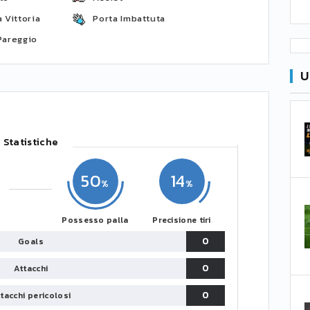
 Vittoria
Porta Imbattuta
Pareggio
U
Statistiche
50
14
Possesso palla
Precisione tiri
0
Goals
0
Attacchi
0
tacchi pericolosi