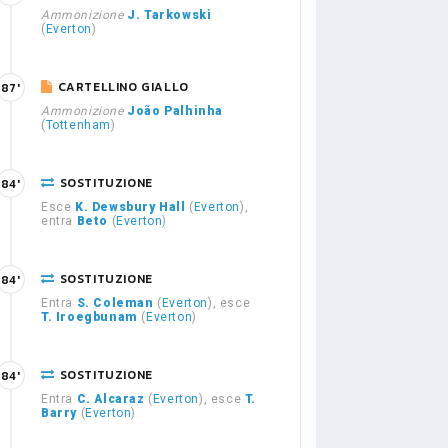
Ammonizione
J. Tarkowski
(
Everton
)
CARTELLINO GIALLO
87'
Ammonizione
João Palhinha
(
Tottenham
)
SOSTITUZIONE
84'
Esce
K. Dewsbury Hall
(
Everton
),
entra
Beto
(
Everton
)
SOSTITUZIONE
84'
Entra
S. Coleman
(
Everton
), esce
T. Iroegbunam
(
Everton
)
SOSTITUZIONE
84'
Entra
C. Alcaraz
(
Everton
), esce
T.
Barry
(
Everton
)