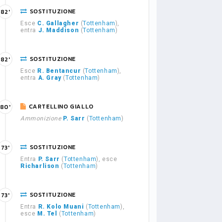
SOSTITUZIONE
82'
Esce
C. Gallagher
(
Tottenham
),
entra
J. Maddison
(
Tottenham
)
SOSTITUZIONE
82'
Esce
R. Bentancur
(
Tottenham
),
entra
A. Gray
(
Tottenham
)
CARTELLINO GIALLO
80'
Ammonizione
P. Sarr
(
Tottenham
)
SOSTITUZIONE
73'
Entra
P. Sarr
(
Tottenham
), esce
Richarlison
(
Tottenham
)
SOSTITUZIONE
73'
Entra
R. Kolo Muani
(
Tottenham
),
esce
M. Tel
(
Tottenham
)