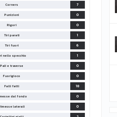
7
Corners
0
Punizioni
0
Rigori
1
Tiri parati
6
Tiri fuori
1
iri nello specchio
0
Pali e traverse
0
Fuorigioco
18
Falli fatti
0
messe dal fondo
0
Rimesse laterali
2
Cartellini gialli