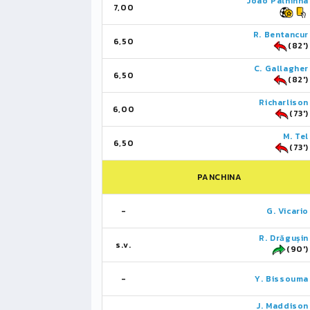
João Palhinha
7,00
R. Bentancur
6,50
(82')
C. Gallagher
6,50
(82')
Richarlison
6,00
(73')
M. Tel
6,50
(73')
PANCHINA
-
G. Vicario
R. Drăgușin
s.v.
(90')
-
Y. Bissouma
J. Maddison