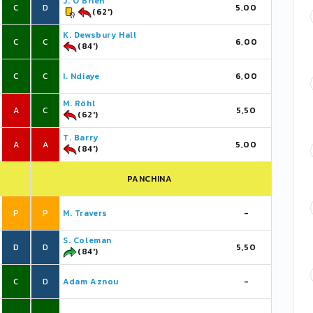
J. O'Brien
C
D
5,00
(62')
K. Dewsbury Hall
C
C
6,00
(84')
C
C
I. Ndiaye
6,00
M. Röhl
A
C
5,50
(62')
T. Barry
A
A
5,00
(84')
PANCHINA
P
P
M. Travers
-
S. Coleman
D
D
5,50
(84')
C
D
Adam Aznou
-