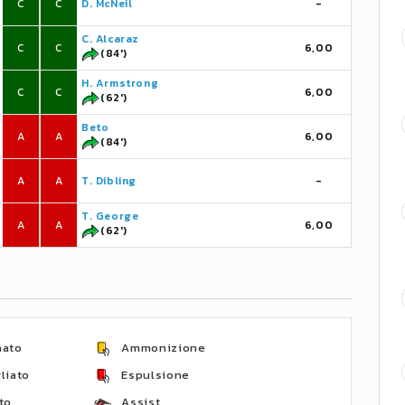
C
C
D. McNeil
-
C. Alcaraz
C
C
6,00
(84')
H. Armstrong
C
C
6,00
(62')
Beto
A
A
6,00
(84')
A
A
T. Dibling
-
T. George
A
A
6,00
(62')
nato
Ammonizione
liato
Espulsione
to
Assist