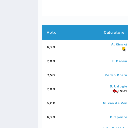
Voto
Calciatore
A. Kinský
6,50
7,00
K. Danso
7,50
Pedro Porro
D. Udogie
7,00
(90')
6,00
M. van de Ven
6,50
D. Spence