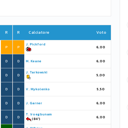
R
R
Calciatore
Voto
J. Pickford
P
P
6,00
D
D
M. Keane
6,00
J. Tarkowski
D
D
5,00
D
D
V. Mykolenko
5,50
D
D
J. Garner
6,00
T. Iroegbunam
D
D
6,00
(84')