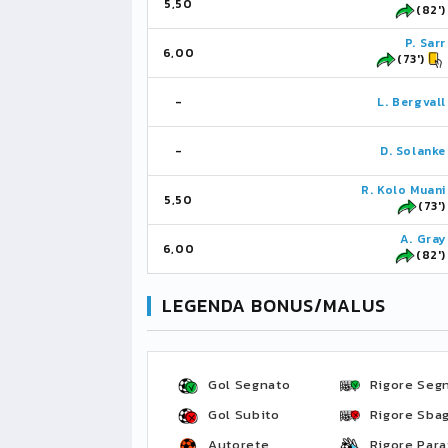
5,50
(82')
P. Sarr
6,00
(73')
-
L. Bergvall
-
D. Solanke
R. Kolo Muani
5,50
(73')
A. Gray
6,00
(82')
LEGENDA BONUS/MALUS
Gol Segnato
Rigore Seg
Gol Subito
Rigore Sbag
Autorete
Rigore Para