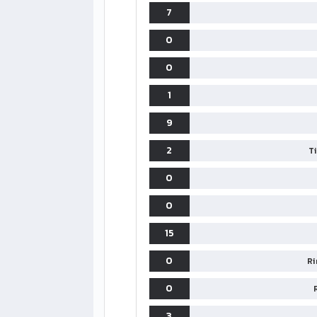
7
0
0
1
9
2
T
0
0
15
0
Ri
0
3