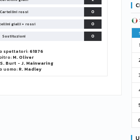
C
0
Cartellini rossi
SERIE B
CA
CLASSIFICA
0
ellini gialli + rossi
Pt
Squadra
PG
Pt
0
Sostituzioni
1
Parma
76
38
76
 spettatori:
61876
bitro:
M. Oliver
2
Como 1907
67
38
73
:
S. Burt
-
J. Mainwaring
o uomo:
R. Madley
3
Venezia
61
38
70
4
Cremonese
59
38
67
5
Catanzaro
55
38
60
6
Palermo
53
38
56
U