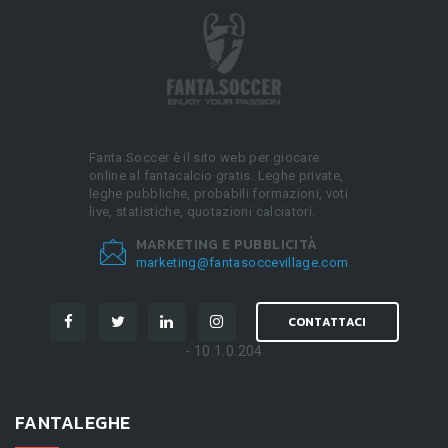
Fanta.Soccer è il sito web per giocare
online al fantacalcio gratis. Leghe private,
leghe pubbliche, probabili formazioni, voti
live, statistiche, quotazioni calciatori.
MARKETING E PUBBLICITÀ
marketing@fantasoccevillage.com
CONTATTACI
- 10.1.0.204
FANTALEGHE