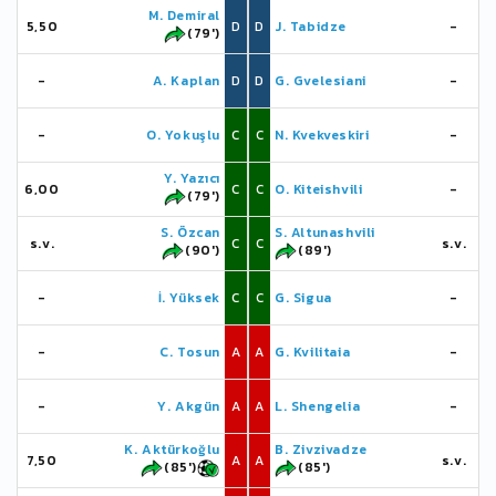
M. Demiral
5,50
D
D
J. Tabidze
-
(79')
-
A. Kaplan
D
D
G. Gvelesiani
-
-
O. Yokuşlu
C
C
N. Kvekveskiri
-
Y. Yazıcı
6,00
C
C
O. Kiteishvili
-
(79')
S. Özcan
S. Altunashvili
s.v.
C
C
s.v.
(90')
(89')
-
İ. Yüksek
C
C
G. Sigua
-
-
C. Tosun
A
A
G. Kvilitaia
-
-
Y. Akgün
A
A
L. Shengelia
-
K. Aktürkoğlu
B. Zivzivadze
7,50
A
A
s.v.
(85')
(85')