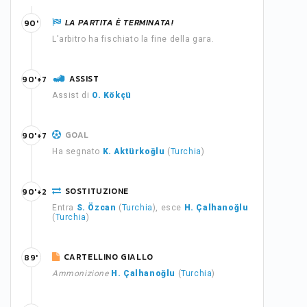
LA PARTITA È TERMINATA!
90'
L'arbitro ha fischiato la fine della gara.
ASSIST
90'+7
Assist di
O. Kökçü
GOAL
90'+7
Ha segnato
K. Aktürkoğlu
(
Turchia
)
SOSTITUZIONE
90'+2
Entra
S. Özcan
(
Turchia
), esce
H. Çalhanoğlu
(
Turchia
)
CARTELLINO GIALLO
89'
Ammonizione
H. Çalhanoğlu
(
Turchia
)