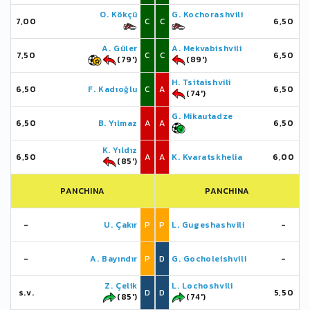
O. Kökçü
G. Kochorashvili
7,00
C
C
6,50
A. Güler
A. Mekvabishvili
7,50
C
C
6,50
(79')
(89')
H. Tsitaishvili
6,50
F. Kadıoğlu
C
A
6,50
(74')
G. Mikautadze
6,50
B. Yılmaz
A
A
6,50
K. Yıldız
6,50
A
A
K. Kvaratskhelia
6,00
(85')
PANCHINA
PANCHINA
-
U. Çakır
P
P
L. Gugeshashvili
-
-
A. Bayındır
P
D
G. Gocholeishvili
-
Z. Çelik
L. Lochoshvili
s.v.
D
D
5,50
(85')
(74')