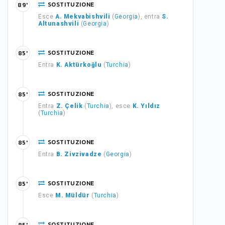
SOSTITUZIONE
89'
Esce
A. Mekvabishvili
(
Georgia
), entra
S.
Altunashvili
(
Georgia
)
SOSTITUZIONE
85'
Entra
K. Aktürkoğlu
(
Turchia
)
SOSTITUZIONE
85'
Entra
Z. Çelik
(
Turchia
), esce
K. Yıldız
(
Turchia
)
SOSTITUZIONE
85'
Entra
B. Zivzivadze
(
Georgia
)
SOSTITUZIONE
85'
Esce
M. Müldür
(
Turchia
)
SOSTITUZIONE