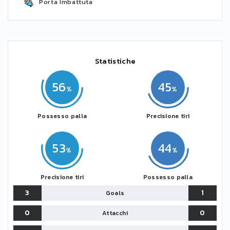
Porta Imbattuta
Statistiche
56
45
Possesso palla
Precisione tiri
53
44
Precisione tiri
Possesso palla
3
1
Goals
0
0
Attacchi