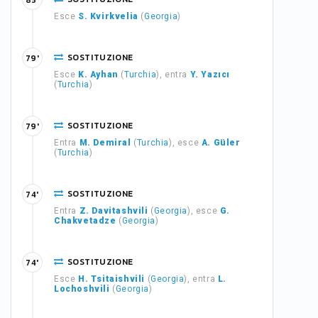
85'
Esce
S. Kvirkvelia
(
Georgia
)
SOSTITUZIONE
79'
Esce
K. Ayhan
(
Turchia
), entra
Y. Yazıcı
(
Turchia
)
SOSTITUZIONE
79'
Entra
M. Demiral
(
Turchia
), esce
A. Güler
(
Turchia
)
SOSTITUZIONE
74'
Entra
Z. Davitashvili
(
Georgia
), esce
G.
Chakvetadze
(
Georgia
)
SOSTITUZIONE
74'
Esce
H. Tsitaishvili
(
Georgia
), entra
L.
Lochoshvili
(
Georgia
)