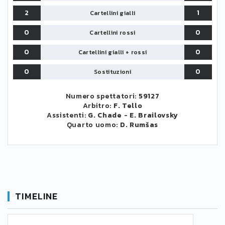
2
1
Cartellini gialli
0
0
Cartellini rossi
0
0
Cartellini gialli + rossi
0
0
Sostituzioni
Numero spettatori:
59127
Arbitro:
F. Tello
Assistenti:
G. Chade
-
E. Brailovsky
Quarto uomo:
D. Rumšas
TIMELINE