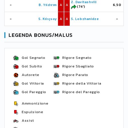
Z. Davitashvili
-
B. Yıldırım
A
A
6,50
(74')
-
S. Kılıçsoy
A
A
S. Lobzhanidze
-
LEGENDA BONUS/MALUS
Gol Segnato
Rigore Segnato
Gol Subito
Rigore Sbagliato
Autorete
Rigore Parato
Gol Vittoria
Rigore della Vittoria
Gol Pareggio
Rigore del Pareggio
Ammonizione
Espulsione
Assist