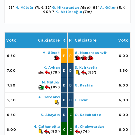
25'
M. Müldür
(Tur)
, 32'
G. Mikautadze
(Geo)
, 65'
A. Güler
(Tur)
,
90'+7
K. Aktürkoğlu
(Tur)
Voto
Calciatore
R
R
Calciatore
Voto
M. Günok
G. Mamardashvili
6,50
P
P
6,00
K. Ayhan
S. Kvirkvelia
7,00
D
D
5,50
(79')
(85')
M. Müldür
7,50
D
D
G. Kashia
6,00
(85')
A. Bardakcı
5,50
D
D
L. Dvali
6,00
6,50
S. Akaydın
D
C
O. Kakabadze
6,00
H. Çalhanoğlu
G. Chakvetadze
6,00
C
C
6,00
(90')
(74')