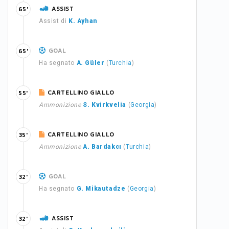
ASSIST
65'
Assist di
K. Ayhan
GOAL
65'
Ha segnato
A. Güler
(
Turchia
)
CARTELLINO GIALLO
55'
Ammonizione
S. Kvirkvelia
(
Georgia
)
CARTELLINO GIALLO
35'
Ammonizione
A. Bardakcı
(
Turchia
)
GOAL
32'
Ha segnato
G. Mikautadze
(
Georgia
)
ASSIST
32'