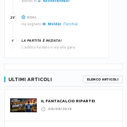
Assist di
G. Kochorashvili
GOAL
25'
Ha segnato
M. Müldür
(
Turchia
)
LA PARTITA È INIZIATA!
1'
L'arbitro ha dato il via alla gara.
ULTIMI ARTICOLI
ELENCO ARTICOLI
IL FANTACALCIO RIPARTE!
06/08/2026