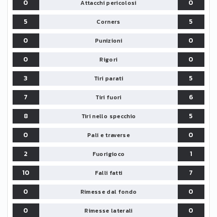
0
0
Attacchi pericolosi
5
5
Corners
0
0
Punizioni
0
0
Rigori
3
5
Tiri parati
7
6
Tiri fuori
8
5
Tiri nello specchio
0
0
Pali e traverse
2
1
Fuorigioco
10
7
Falli fatti
0
0
Rimesse dal fondo
0
0
Rimesse laterali