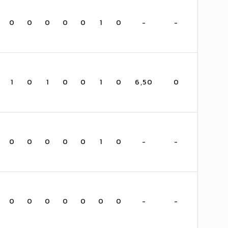
0
0
0
0
0
1
0
-
-
1
0
1
0
0
1
0
6,50
0
0
0
0
0
0
1
0
-
-
0
0
0
0
0
0
0
-
-