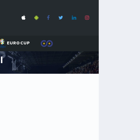
EUROCUP
I