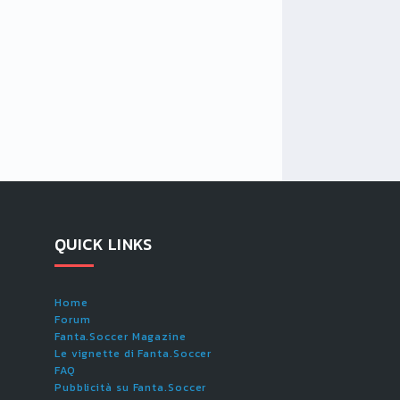
QUICK LINKS
Home
Forum
Fanta.Soccer Magazine
Le vignette di Fanta.Soccer
FAQ
Pubblicità su Fanta.Soccer