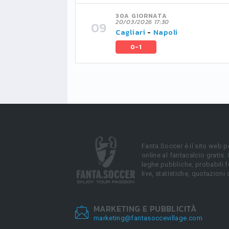
30A GIORNATA
20/03/2026 17:30
Cagliari
-
Napoli
0-1
Fanta.Soccer è il sito web p
online al fantacalcio gratis.
leghe pubbliche, probabili f
live, statistiche, quotazioni 
MARKETING E PUBBLICITÀ
marketing@fantasoccevillage.com