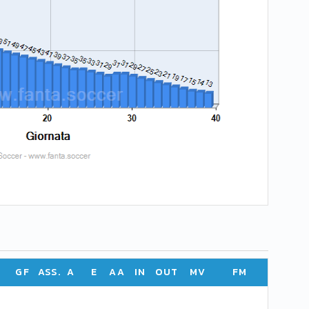
GF
ASS.
A
E
AA
IN
OUT
MV
FM