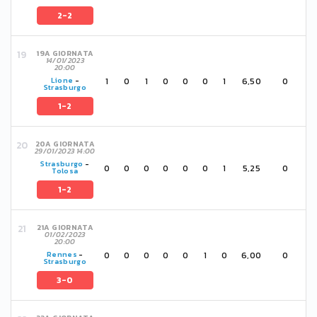
2-2
19A GIORNATA
14/01/2023
20:00
1
0
1
0
0
0
1
6,50
0
Lione
-
Strasburgo
1-2
20A GIORNATA
29/01/2023 14:00
Strasburgo
-
0
0
0
0
0
0
1
5,25
0
Tolosa
1-2
21A GIORNATA
01/02/2023
20:00
0
0
0
0
0
1
0
6,00
0
Rennes
-
Strasburgo
3-0