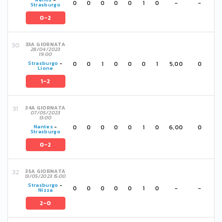
0
0
0
0
0
1
0
-
-
Strasburgo
0-2
33A GIORNATA
28/04/2023
19:00
0
0
1
0
0
0
1
5,00
0
Strasburgo
-
Lione
1-2
34A GIORNATA
07/05/2023
13:00
0
0
0
0
0
1
0
6,00
0
Nantes
-
Strasburgo
0-2
35A GIORNATA
13/05/2023 15:00
Strasburgo
-
0
0
0
0
0
1
0
-
-
Nizza
2-0