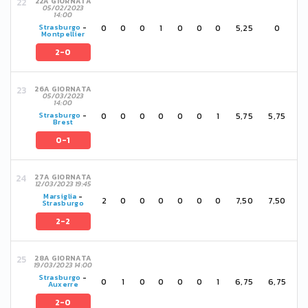
22A GIORNATA
05/02/2023
14:00
0
0
0
1
0
0
0
5,25
0
Strasburgo
-
Montpellier
2-0
26A GIORNATA
05/03/2023
14:00
0
0
0
0
0
0
1
5,75
5,75
Strasburgo
-
Brest
0-1
27A GIORNATA
12/03/2023 19:45
Marsiglia
-
2
0
0
0
0
0
0
7,50
7,50
Strasburgo
2-2
28A GIORNATA
19/03/2023 14:00
Strasburgo
-
0
1
0
0
0
0
1
6,75
6,75
Auxerre
2-0