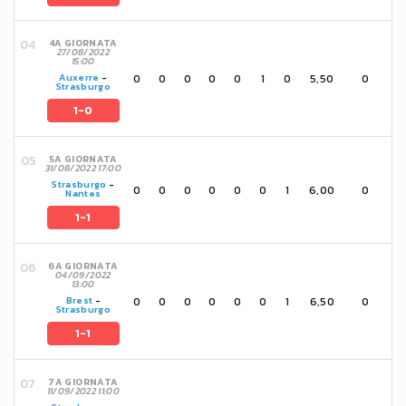
4A GIORNATA
27/08/2022
15:00
0
0
0
0
0
1
0
5,50
0
Auxerre
-
Strasburgo
1-0
5A GIORNATA
31/08/2022 17:00
Strasburgo
-
0
0
0
0
0
0
1
6,00
0
Nantes
1-1
6A GIORNATA
04/09/2022
13:00
0
0
0
0
0
0
1
6,50
0
Brest
-
Strasburgo
1-1
7A GIORNATA
11/09/2022 11:00