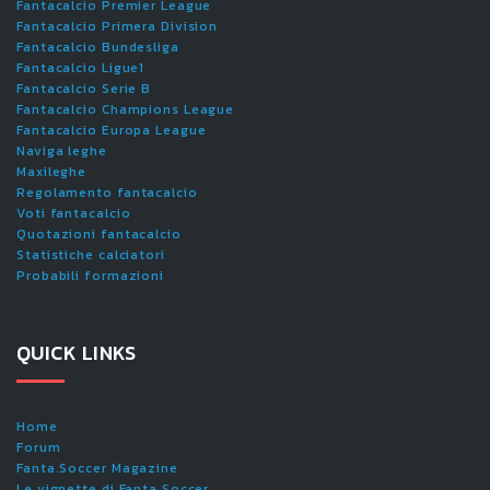
Fantacalcio Premier League
Fantacalcio Primera Division
Fantacalcio Bundesliga
Fantacalcio Ligue1
Fantacalcio Serie B
Fantacalcio Champions League
Fantacalcio Europa League
Naviga leghe
Maxileghe
Regolamento fantacalcio
Voti fantacalcio
Quotazioni fantacalcio
Statistiche calciatori
Probabili formazioni
QUICK LINKS
Home
Forum
Fanta.Soccer Magazine
Le vignette di Fanta.Soccer