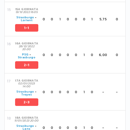
15A GIORNATA
13/11/2022 16:05
Strasburgo
-
0
0
1
0
0
0
1
5,75
0
Lorient
1-1
16A GIORNATA
28/12/2022
20:00
0
0
0
0
0
1
0
6,00
0
PSG
-
Strasburgo
2-1
17A GIORNATA
02/01/2023
14:00
0
0
0
0
0
1
0
-
-
Strasburgo
-
Troyes
2-3
18A GIORNATA
11/01/2023 20:00
Strasburgo
-
0
0
0
0
0
1
0
-
-
Lens