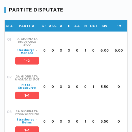
PARTITE DISPUTATE
GIO.
PARTITA
GF
ASS.
A
E
AA
IN
OUT
MV
FM
1A GIORNATA
06/08/2022
15:00
0
0
0
0
0
1
0
6,00
6,00
Strasburgo
-
Monaco
1-2
2A GIORNATA
14/08/2022 15:05
Nizza
-
0
0
0
0
0
0
1
5,50
0
Strasburgo
1-1
3A GIORNATA
21/08/2022 11:00
Strasburgo
-
0
0
0
0
0
1
0
5,50
0
Reims
1-1