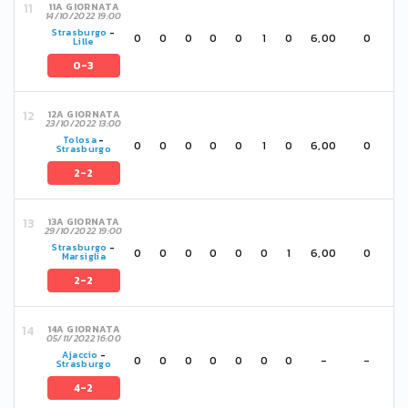
11A GIORNATA
14/10/2022 19:00
Strasburgo
-
0
0
0
0
0
1
0
6,00
0
Lille
0-3
12A GIORNATA
23/10/2022 13:00
Tolosa
-
0
0
0
0
0
1
0
6,00
0
Strasburgo
2-2
13A GIORNATA
29/10/2022 19:00
Strasburgo
-
0
0
0
0
0
0
1
6,00
0
Marsiglia
2-2
14A GIORNATA
05/11/2022 16:00
Ajaccio
-
0
0
0
0
0
0
0
-
-
Strasburgo
4-2