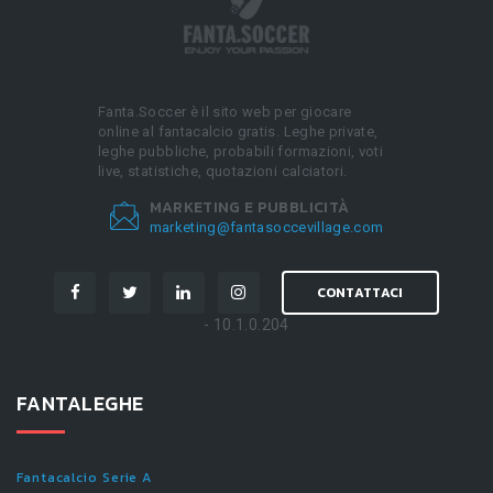
Fanta.Soccer è il sito web per giocare
online al fantacalcio gratis. Leghe private,
leghe pubbliche, probabili formazioni, voti
live, statistiche, quotazioni calciatori.
MARKETING E PUBBLICITÀ
marketing@fantasoccevillage.com
CONTATTACI
- 10.1.0.204
FANTALEGHE
Fantacalcio Serie A