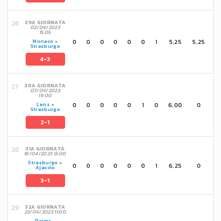
29A GIORNATA
02/04/2023
15:05
0
0
0
0
0
0
1
5,25
5,25
Monaco
-
Strasburgo
4-3
30A GIORNATA
07/04/2023
19:00
0
0
0
0
0
1
0
6,00
0
Lens
-
Strasburgo
2-1
31A GIORNATA
16/04/2023 13:00
Strasburgo
-
0
0
0
0
0
0
1
6,25
0
Ajaccio
3-1
32A GIORNATA
23/04/2023 11:00
Reims
-