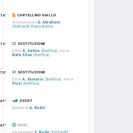
CARTELLINO GIALLO
74'
Ammonizione
D. Abraham
(
Eintracht Francoforte
)
SOSTITUZIONE
72'
Entra
E. Salvio
(
Benfica
), esce
Rafa Silva
(
Benfica
)
SOSTITUZIONE
70'
Esce
A. Samaris
(
Benfica
), entra
Pizzi
(
Benfica
)
ASSIST
67'
Assist di
A. Rebić
GOAL
67'
Ha segnato
S. Rode
(
Eintracht