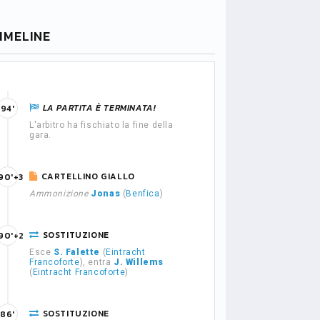
IMELINE
LA PARTITA È TERMINATA!
94'
L'arbitro ha fischiato la fine della
gara.
CARTELLINO GIALLO
90'+3
Ammonizione
Jonas
(
Benfica
)
SOSTITUZIONE
90'+2
Esce
S. Falette
(
Eintracht
Francoforte
), entra
J. Willems
(
Eintracht Francoforte
)
SOSTITUZIONE
86'