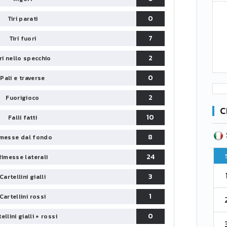
0
Tiri parati
7
Tiri fuori
2
iri nello specchio
0
Pali e traverse
2
Fuorigioco
C
10
Falli fatti
SERIE B
CA
CLASSIFICA
8
messe dal fondo
Pt
Squadra
PG
Pt
24
Rimesse laterali
1
Parma
76
38
76
3
Cartellini gialli
1
Cartellini rossi
2
Como 1907
67
38
73
0
ellini gialli + rossi
3
Venezia
61
38
70