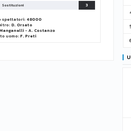
3
Sostituzioni
4
Cremonese
59
38
67
 spettatori:
48000
bitro:
D. Orsato
5
Catanzaro
55
38
60
 Manganelli
-
A. Costanzo
to uomo:
F. Preti
6
Palermo
53
38
56
U