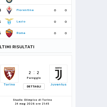
4
4
Fiorentina
Su
0
0
5
5
Lazio
Ma
0
0
6
6
Roma
Ne
0
0
LTIMI RISULTATI
2
2
Pareggio
Torino
Juventus
DETTAGLI
Stadio Olimpico di Torino
24 mag 2026 ore 21:45