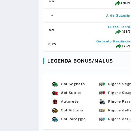
s.v.
(90')
-
J. de Guzmán
Lucas Torró
s.v.
(86')
Gonçalo Paciência
6,25
(76')
LEGENDA BONUS/MALUS
Gol Segnato
Rigore Seg
Gol Subito
Rigore Sbag
Autorete
Rigore Para
Gol Vittoria
Rigore della
Gol Pareggio
Rigore del 