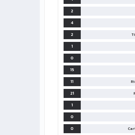
2
4
2
T
1
0
15
LIGUE1
CLASSIFICA
CLASSIFI
11
Ri
PG
Pt
Squadra
PG
21
1
PSG
34
90
34
1
0
2
Monaco
34
73
34
0
Cart
3
Brest
34
72
34