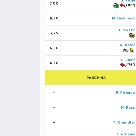
S. Rode
7,00
(86')
6,50
M. Gaćinović
F. Kostić
7,25
A. Rebić
6,50
L. Jović
6,50
(76')
PANCHINA
-
F. Rønnow
-
M. Russ
-
T. Chandler
J. Willems