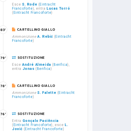
Esce
S. Rode
(
Eintracht
Francoforte
), entra
Lucas Torró
(
Eintracht Francoforte
)
CARTELLINO GIALLO
83'
Ammonizione
A. Rebić
(
Eintracht
Francoforte
)
SOSTITUZIONE
79'
Esce
André Almeida
(
Benfica
),
entra
Jonas
(
Benfica
)
CARTELLINO GIALLO
78'
Ammonizione
S. Falette
(
Eintracht
Francoforte
)
SOSTITUZIONE
76'
Entra
Gonçalo Paciência
(
Eintracht Francoforte
), esce
L.
Jović
(
Eintracht Francoforte
)