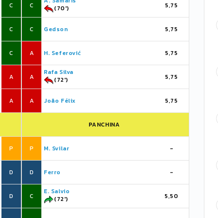
A. Samaris
C
C
5,75
(70')
C
C
Gedson
5,75
C
A
H. Seferović
5,75
Rafa Silva
A
A
5,75
(72')
A
A
João Félix
5,75
PANCHINA
P
P
M. Svilar
-
D
D
Ferro
-
E. Salvio
D
C
5,50
(72')