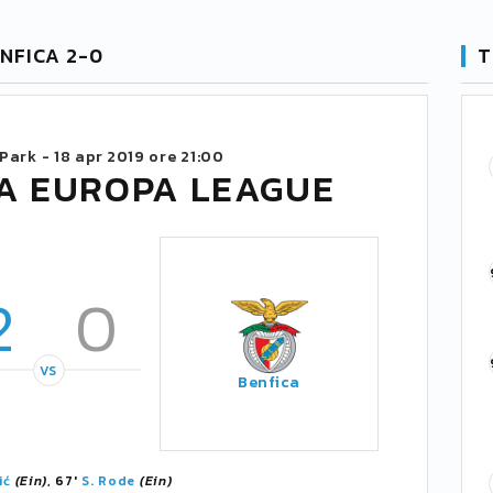
NFICA 2-0
T
Park -
18 apr 2019 ore 21:00
TA EUROPA LEAGUE
2
0
VS
Benfica
ić
(Ein)
, 67'
S. Rode
(Ein)