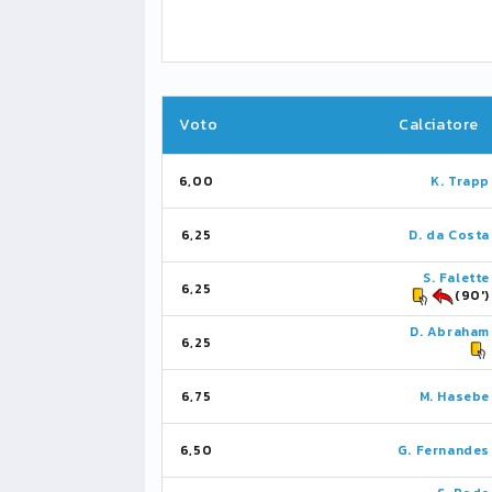
Voto
Calciatore
6,00
K. Trapp
6,25
D. da Costa
S. Falette
6,25
(90')
D. Abraham
6,25
6,75
M. Hasebe
6,50
G. Fernandes