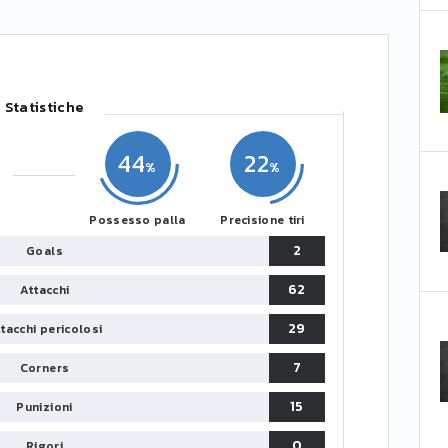
Statistiche
44
22
Possesso palla
Precisione tiri
2
Goals
62
Attacchi
29
tacchi pericolosi
7
Corners
15
Punizioni
0
Rigori