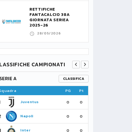
RETTIFICHE
FANTACALCIO 38A
GIORNATA SERIEA
2025-26
28/05/2026
LASSIFICHE CAMPIONATI
SERIE A
PREMIER L
CLASSIFICA
Squadra
PG
Pt
Squadra
1
1
Juventus
Fu
0
0
2
2
Napoli
As
0
0
3
3
Inter
Li
0
0