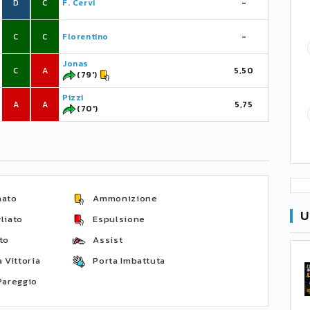
D
C
F. Cervi
-
C
C
Florentino
-
Jonas
C
A
5,50
(79')
Pizzi
A
A
5,75
(70')
nato
Ammonizione
U
liato
Espulsione
to
Assist
 Vittoria
Porta Imbattuta
Pareggio