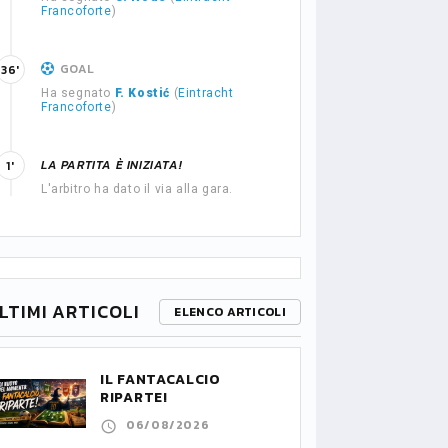
Francoforte
)
GOAL
36'
Ha segnato
F. Kostić
(
Eintracht
Francoforte
)
LA PARTITA È INIZIATA!
1'
L'arbitro ha dato il via alla gara.
LTIMI ARTICOLI
ELENCO ARTICOLI
IL FANTACALCIO
RIPARTE!
06/08/2026