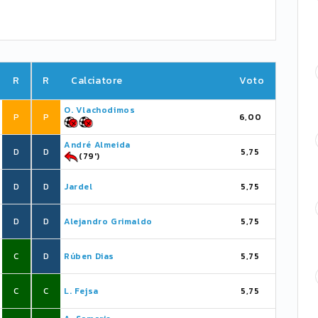
R
R
Calciatore
Voto
O. Vlachodimos
P
P
6,00
André Almeida
D
D
5,75
(79')
D
D
Jardel
5,75
D
D
Alejandro Grimaldo
5,75
C
D
Rúben Dias
5,75
C
C
L. Fejsa
5,75