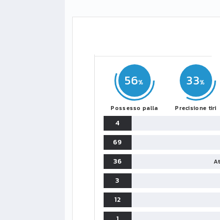
56
33
Possesso palla
Precisione tiri
4
69
36
At
3
12
1