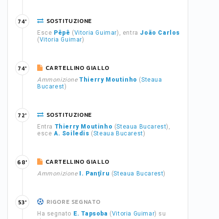
SOSTITUZIONE
74'
Esce
Pêpê
(
Vitoria Guimar
), entra
João Carlos
(
Vitoria Guimar
)
CARTELLINO GIALLO
74'
Ammonizione
Thierry Moutinho
(
Steaua
Bucarest
)
SOSTITUZIONE
72'
Entra
Thierry Moutinho
(
Steaua Bucarest
),
esce
A. Soiledis
(
Steaua Bucarest
)
CARTELLINO GIALLO
68'
Ammonizione
I. Panţîru
(
Steaua Bucarest
)
RIGORE SEGNATO
53'
Ha segnato
E. Tapsoba
(
Vitoria Guimar
) su