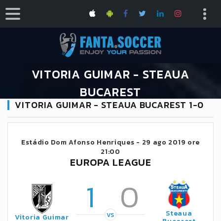
VITORIA GUIMAR - STEAUA
BUCAREST
VITORIA GUIMAR - STEAUA BUCAREST 1-0
HOME
CALENDARIO UEFA EUROPA LEAGUE 2019/2020
VITORIA GUIMAR - STEAUA BUCAREST
Estádio Dom Afonso Henriques -
29 ago 2019 ore
21:00
EUROPA LEAGUE
1
0
Steaua
VS
Vitoria Guimar