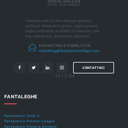
Fanta.Soccer è il sito web per giocare
online al fantacalcio gratis. Leghe private,
leghe pubbliche, probabili formazioni, voti
live, statistiche, quotazioni calciatori.
MARKETING E PUBBLICITÀ
marketing@fantasoccevillage.com
CONTATTACI
- 10.1.0.204
FANTALEGHE
Fantacalcio Serie A
Fantacalcio Premier League
Fantacalcio Primera Division