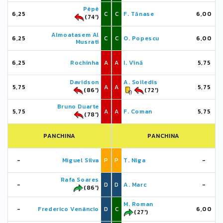
Pêpê
6,25
C
C
F. Tănase
6,00
(74')
Almoatasem Al
6,25
C
C
O. Popescu
6,00
Musrati
6,25
Rochinha
A
A
I. Vînă
5,75
Davidson
A. Soiledis
5,75
A
A
5,75
(86')
(72')
Bruno Duarte
5,75
A
A
F. Coman
5,75
(78')
PANCHINA
PANCHINA
-
Miguel Silva
P
P
T. Niga
-
Rafa Soares
-
D
D
A. Marc
-
(86')
M. Roman
-
Frederico Venâncio
D
C
6,00
(27')