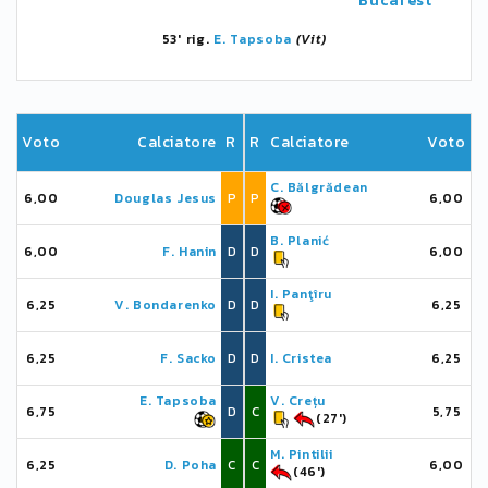
Bucarest
53' rig.
E. Tapsoba
(Vit)
Voto
Calciatore
R
R
Calciatore
Voto
C. Bălgrădean
6,00
Douglas Jesus
P
P
6,00
B. Planić
6,00
F. Hanin
D
D
6,00
I. Panţîru
6,25
V. Bondarenko
D
D
6,25
6,25
F. Sacko
D
D
I. Cristea
6,25
E. Tapsoba
V. Crețu
6,75
D
C
5,75
(27')
M. Pintilii
6,25
D. Poha
C
C
6,00
(46')