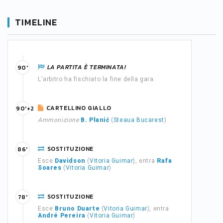
TIMELINE
LA PARTITA È TERMINATA!
90'
L'arbitro ha fischiato la fine della gara.
CARTELLINO GIALLO
90'+2
Ammonizione
B. Planić
(
Steaua Bucarest
)
SOSTITUZIONE
86'
Esce
Davidson
(
Vitoria Guimar
), entra
Rafa
Soares
(
Vitoria Guimar
)
SOSTITUZIONE
78'
Esce
Bruno Duarte
(
Vitoria Guimar
), entra
André Pereira
(
Vitoria Guimar
)