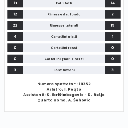
13
14
Falli fatti
12
2
Rimesse dal fondo
22
19
Rimesse laterali
4
1
Cartellini gialli
0
0
Cartellini rossi
0
0
Cartellini gialli + rossi
3
3
Sostituzioni
Numero spettatori:
18352
Arbitro:
I. Peljto
Assistenti:
S. Ibrišimbegovic
-
D. Beljo
Quarto uomo:
A. Šehovic