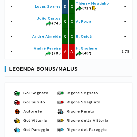
Thierry Moutinho
-
Lucas Soares
D
C
-
(72')
João Carlos
-
C
C
A. Popa
-
(74')
-
André Almeida
C
C
R. Oaidă
-
André Pereira
H. Gnohéré
-
A
A
5,75
(78')
(46')
LEGENDA BONUS/MALUS
Gol Segnato
Rigore Segnato
Gol Subito
Rigore Sbagliato
Autorete
Rigore Parato
Gol Vittoria
Rigore della Vittoria
Gol Pareggio
Rigore del Pareggio