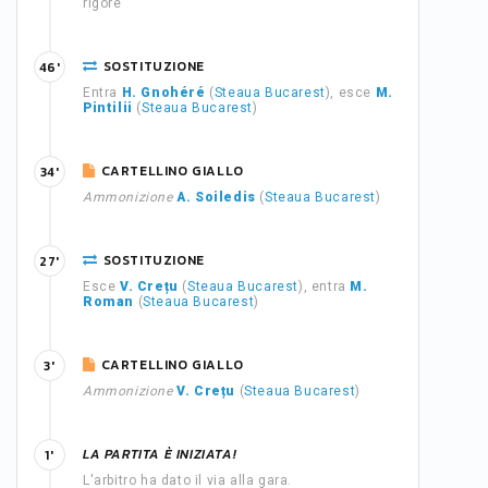
rigore
SOSTITUZIONE
46'
Entra
H. Gnohéré
(
Steaua Bucarest
), esce
M.
Pintilii
(
Steaua Bucarest
)
CARTELLINO GIALLO
34'
Ammonizione
A. Soiledis
(
Steaua Bucarest
)
SOSTITUZIONE
27'
Esce
V. Crețu
(
Steaua Bucarest
), entra
M.
Roman
(
Steaua Bucarest
)
CARTELLINO GIALLO
3'
Ammonizione
V. Crețu
(
Steaua Bucarest
)
LA PARTITA È INIZIATA!
1'
L'arbitro ha dato il via alla gara.