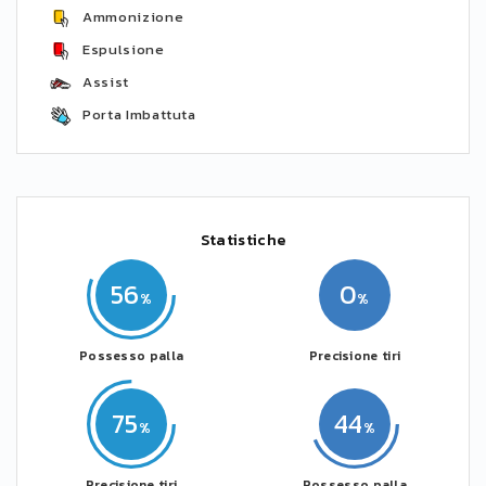
Ammonizione
Espulsione
Assist
Porta Imbattuta
Statistiche
56
0
Possesso palla
Precisione tiri
75
44
Precisione tiri
Possesso palla