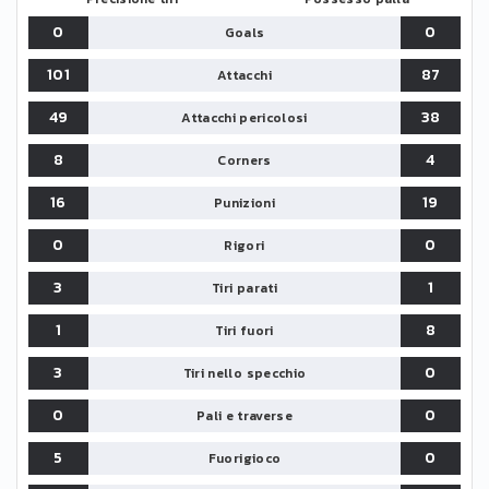
0
0
Goals
101
87
Attacchi
49
38
Attacchi pericolosi
8
4
Corners
16
19
Punizioni
0
0
Rigori
3
1
Tiri parati
1
8
Tiri fuori
3
0
Tiri nello specchio
0
0
Pali e traverse
5
0
Fuorigioco