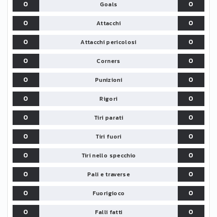
0
0
Goals
0
0
Attacchi
0
0
Attacchi pericolosi
0
0
Corners
0
0
Punizioni
0
0
Rigori
0
0
Tiri parati
0
0
Tiri fuori
0
0
Tiri nello specchio
0
0
Pali e traverse
0
0
Fuorigioco
0
0
Falli fatti