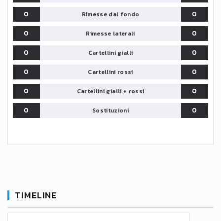
0
0
Rimesse dal fondo
0
0
Rimesse laterali
0
0
Cartellini gialli
0
0
Cartellini rossi
0
0
Cartellini gialli + rossi
0
0
Sostituzioni
TIMELINE