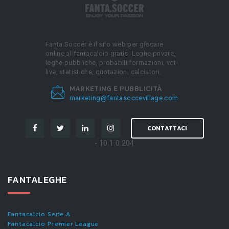
Fanta.Soccer è il sito web per giocare
online al fantacalcio gratis. Leghe private,
leghe pubbliche, probabili formazioni, voti
live, statistiche, quotazioni calciatori.
MARKETING E PUBBLICITÀ
marketing@fantasoccevillage.com
CONTATTACI
- 10.1.0.204
FANTALEGHE
Fantacalcio Serie A
Fantacalcio Premier League