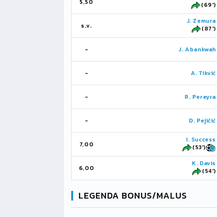
5,50
(69')
J. Zemura
s.v.
(87')
-
J. Abankwah
-
A. Tikvić
-
R. Pereyra
-
D. Pejičić
I. Success
7,00
(53')
K. Davis
6,00
(54')
LEGENDA BONUS/MALUS