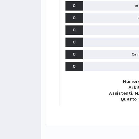
0
Ri
0
0
0
0
Cart
0
Numero
Arbi
Assistenti:
M
Quarto