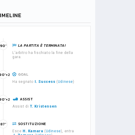
IMELINE
LA PARTITA È TERMINATA!
90'
L'arbitro ha fischiato la fine della
gara.
GOAL
90'+2
Ha segnato
I. Success
(
Udinese
)
ASSIST
90'+2
Assist di
T. Kristensen
SOSTITUZIONE
87'
Esce
H. Kamara
(
Udinese
), entra