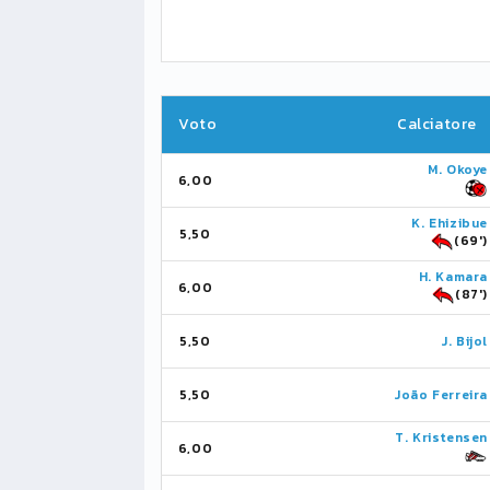
Voto
Calciatore
M. Okoye
6,00
K. Ehizibue
5,50
(69')
H. Kamara
6,00
(87')
5,50
J. Bijol
5,50
João Ferreira
T. Kristensen
6,00