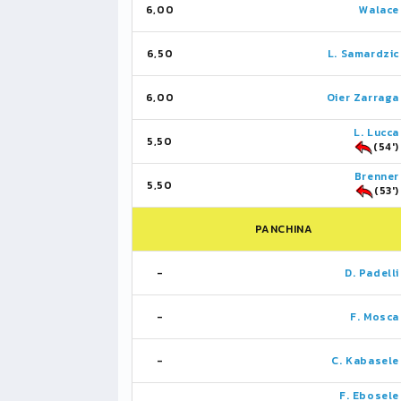
6,00
Walace
6,50
L. Samardzic
6,00
Oier Zarraga
L. Lucca
5,50
(54')
Brenner
5,50
(53')
PANCHINA
-
D. Padelli
-
F. Mosca
-
C. Kabasele
F. Ebosele