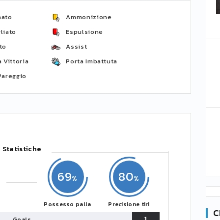
nato
Ammonizione
liato
Espulsione
to
Assist
 Vittoria
Porta Imbattuta
Pareggio
Statistiche
69
80
Possesso palla
Precisione tiri
C
1
Goals