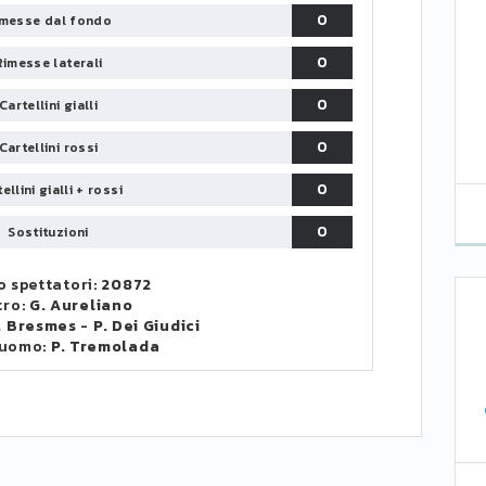
0
messe dal fondo
0
Rimesse laterali
0
Cartellini gialli
0
Cartellini rossi
0
ellini gialli + rossi
0
Sostituzioni
 spettatori:
20872
tro:
G. Aureliano
. Bresmes
-
P. Dei Giudici
 uomo:
P. Tremolada