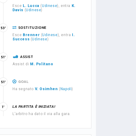
Esce
L. Lucca
(
Udinese
), entra
K.
Davis
(
Udinese
)
SOSTITUZIONE
53'
Esce
Brenner
(
Udinese
), entra
I.
Success
(
Udinese
)
ASSIST
51'
Assist di
M. Politano
GOAL
51'
Ha segnato
V. Osimhen
(
Napoli
)
LA PARTITA È INIZIATA!
1'
L'arbitro ha dato il via alla gara.