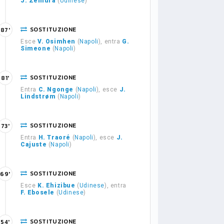
J. Zemura
(
Udinese
)
SOSTITUZIONE
87'
Esce
V. Osimhen
(
Napoli
), entra
G.
Simeone
(
Napoli
)
SOSTITUZIONE
81'
Entra
C. Ngonge
(
Napoli
), esce
J.
Lindstrøm
(
Napoli
)
SOSTITUZIONE
73'
Entra
H. Traoré
(
Napoli
), esce
J.
Cajuste
(
Napoli
)
SOSTITUZIONE
69'
Esce
K. Ehizibue
(
Udinese
), entra
F. Ebosele
(
Udinese
)
SOSTITUZIONE
54'