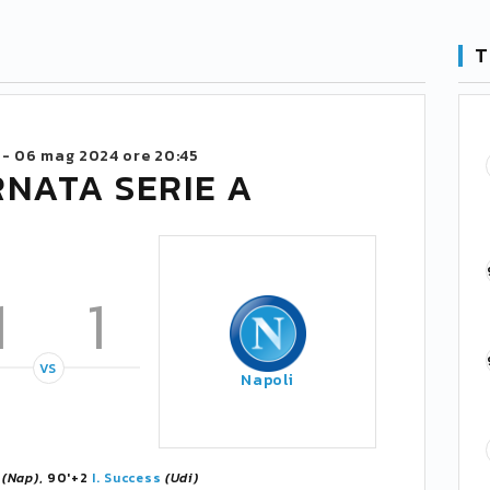
T
 -
06 mag 2024 ore 20:45
RNATA SERIE A
1
1
VS
Napoli
(Nap)
, 90'+2
I. Success
(Udi)