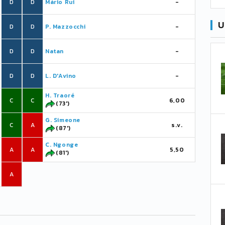
D
D
Mário Rui
-
U
D
D
P. Mazzocchi
-
D
D
Natan
-
D
D
L. D'Avino
-
H. Traoré
C
C
6,00
(73')
G. Simeone
C
A
s.v.
(87')
C. Ngonge
A
A
5,50
(81')
A