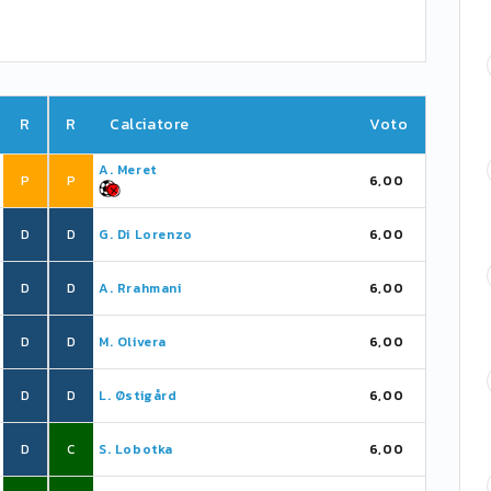
R
R
Calciatore
Voto
A. Meret
P
P
6,00
D
D
G. Di Lorenzo
6,00
D
D
A. Rrahmani
6,00
D
D
M. Olivera
6,00
D
D
L. Østigård
6,00
D
C
S. Lobotka
6,00