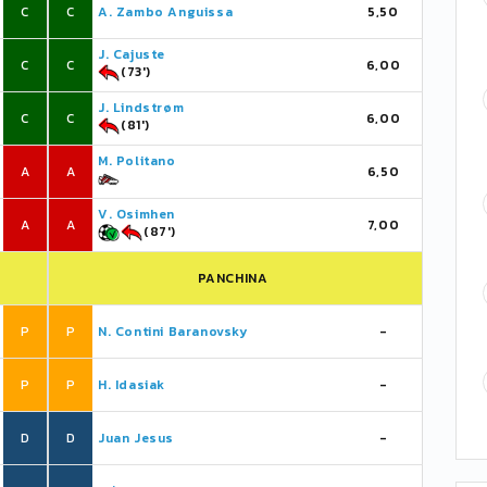
C
C
A. Zambo Anguissa
5,50
J. Cajuste
C
C
6,00
(73')
J. Lindstrøm
C
C
6,00
(81')
M. Politano
A
A
6,50
V. Osimhen
A
A
7,00
(87')
PANCHINA
P
P
N. Contini Baranovsky
-
P
P
H. Idasiak
-
D
D
Juan Jesus
-