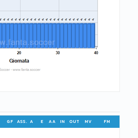
GF
ASS.
A
E
AA
IN
OUT
MV
FM