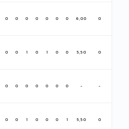
0
0
0
0
0
0
0
6,00
0
0
0
1
0
1
0
0
5,50
0
0
0
0
0
0
0
0
-
-
0
0
1
0
0
0
1
5,50
0