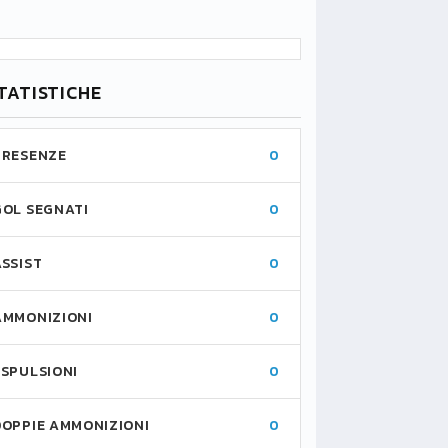
TATISTICHE
PRESENZE
0
GOL SEGNATI
0
ASSIST
0
AMMONIZIONI
0
ESPULSIONI
0
DOPPIE AMMONIZIONI
0