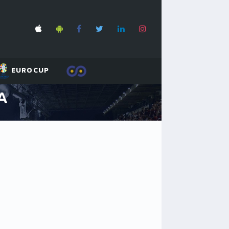
EUROCUP
A