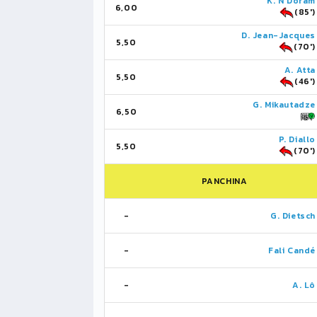
K. N'Doram
6,00
(85')
D. Jean-Jacques
5,50
(70')
A. Atta
5,50
(46')
G. Mikautadze
6,50
P. Diallo
5,50
(70')
PANCHINA
-
G. Dietsch
-
Fali Candé
-
A. Lô