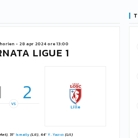
T
horien -
28 apr 2024 ore 13:00
RNATA LIGUE 1
1
2
VS
Lille
Met)
, 31'
Ismaily
(Lil)
, 44'
Y. Yazıcı
(Lil)