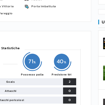
 Vittoria
Porta Imbattuta
Pareggio
U
Statistiche
71
40
Possesso palla
Precisione tiri
2
Goals
0
Attacchi
0
tacchi pericolosi