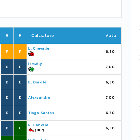
R
R
Calciatore
Voto
L. Chevalier
P
P
6,50
Ismaily
D
D
7,00
D
D
B. Diakité
6,50
D
D
Alexsandro
7,00
D
D
Tiago Santos
6,50
R. Cabella
D
C
6,50
(88')