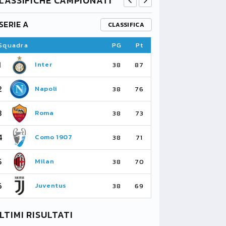
LASSIFICHE CAMPIONATI
SERIE A
PREMIER L
CLASSIFICA
Squadra
PG
Pt
Squadra
1
1
Inter
Ar
38
87
2
2
Napoli
Ma
38
76
3
3
Roma
Ma
38
73
4
4
Como 1907
As
38
71
5
5
Milan
Li
38
70
6
6
Juventus
Bo
38
69
LTIMI RISULTATI