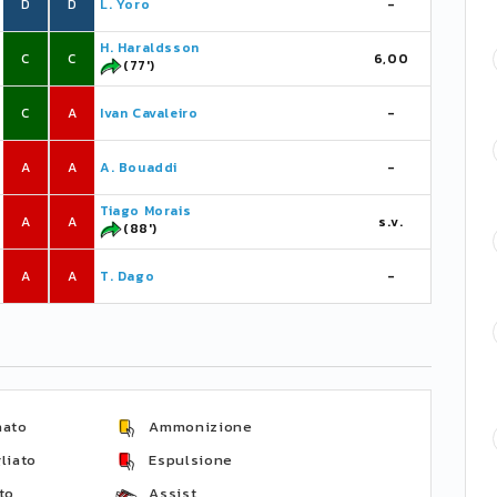
D
D
L. Yoro
-
H. Haraldsson
C
C
6,00
(77')
C
A
Ivan Cavaleiro
-
A
A
A. Bouaddi
-
Tiago Morais
A
A
s.v.
(88')
A
A
T. Dago
-
nato
Ammonizione
liato
Espulsione
to
Assist