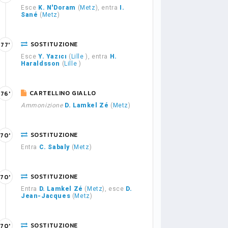
Esce
K. N'Doram
(
Metz
), entra
I.
Sané
(
Metz
)
SOSTITUZIONE
77'
Esce
Y. Yazıcı
(
Lille
), entra
H.
Haraldsson
(
Lille
)
CARTELLINO GIALLO
76'
Ammonizione
D. Lamkel Zé
(
Metz
)
SOSTITUZIONE
70'
Entra
C. Sabaly
(
Metz
)
SOSTITUZIONE
70'
Entra
D. Lamkel Zé
(
Metz
), esce
D.
Jean-Jacques
(
Metz
)
SOSTITUZIONE
70'