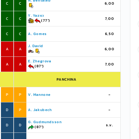
N. Bentaleb
C
C
6,00
Y. Yazıcı
C
C
7,00
(77')
C
C
A. Gomes
6,50
J. David
A
A
6,00
E. Zhegrova
A
A
7,00
(87')
PANCHINA
P
P
V. Mannone
-
D
P
A. Jakubech
-
G. Gudmundsson
D
D
s.v.
(87')