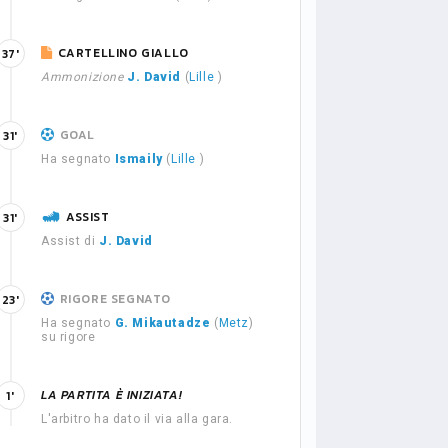
CARTELLINO GIALLO
37'
Ammonizione
J. David
(
Lille
)
GOAL
31'
Ha segnato
Ismaily
(
Lille
)
ASSIST
31'
Assist di
J. David
RIGORE SEGNATO
23'
Ha segnato
G. Mikautadze
(
Metz
)
su rigore
LA PARTITA È INIZIATA!
1'
L'arbitro ha dato il via alla gara.