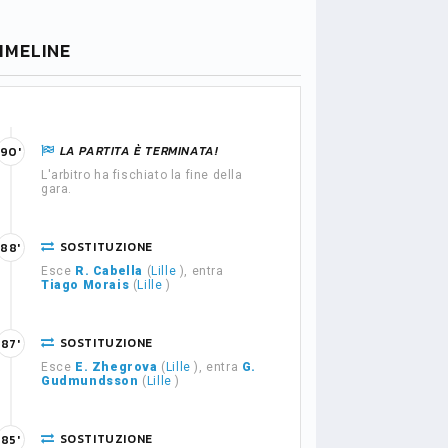
IMELINE
LA PARTITA È TERMINATA!
90'
L'arbitro ha fischiato la fine della
gara.
SOSTITUZIONE
88'
Esce
R. Cabella
(
Lille
), entra
Tiago Morais
(
Lille
)
SOSTITUZIONE
87'
Esce
E. Zhegrova
(
Lille
), entra
G.
Gudmundsson
(
Lille
)
SOSTITUZIONE
85'