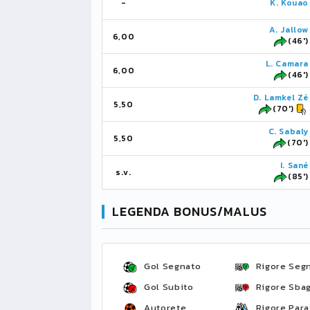
-
K. Kouao
A. Jallow
6,00
(46')
L. Camara
6,00
(46')
D. Lamkel Zé
5,50
(70')
C. Sabaly
5,50
(70')
I. Sané
s.v.
(85')
LEGENDA BONUS/MALUS
Gol Segnato
Rigore Seg
Gol Subito
Rigore Sbag
Autorete
Rigore Para