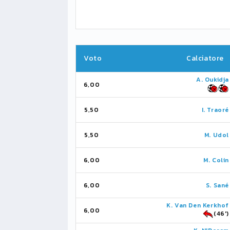
Voto
Calciatore
A. Oukidja
6,00
5,50
I. Traoré
5,50
M. Udol
6,00
M. Colin
6,00
S. Sané
K. Van Den Kerkhof
6,00
(46')