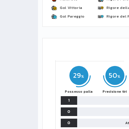
Gol Vittoria
Rigore della
Gol Pareggio
Rigore del 
29
50
Possesso palla
Precisione tiri
1
0
0
At