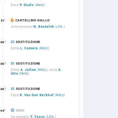
Esce
P. Diallo
(
Metz
)
CARTELLINO GIALLO
51'
Ammonizione
N. Bentaleb
(
Lille
)
SOSTITUZIONE
46'
Entra
L. Camara
(
Metz
)
SOSTITUZIONE
46'
Entra
A. Jallow
(
Metz
), esce
A.
Atta
(
Metz
)
SOSTITUZIONE
46'
Esce
K. Van Den Kerkhof
(
Metz
)
GOAL
44'
Ha segnato
Y. Yazıcı
(
Lille
)