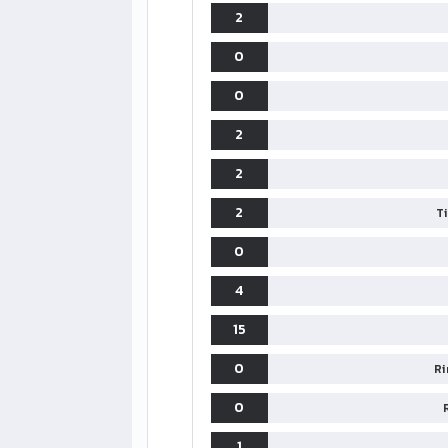
2
0
0
2
2
2
T
0
4
15
0
Ri
0
1