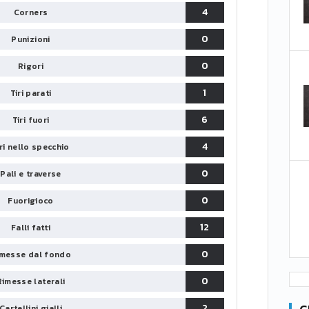
4
Corners
0
Punizioni
0
Rigori
1
Tiri parati
6
Tiri fuori
4
iri nello specchio
0
Pali e traverse
0
Fuorigioco
12
Falli fatti
0
messe dal fondo
0
Rimesse laterali
2
Cartellini gialli