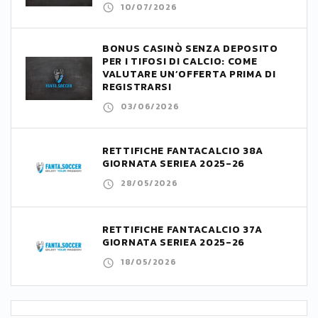
10/07/2026
BONUS CASINÒ SENZA DEPOSITO
PER I TIFOSI DI CALCIO: COME
VALUTARE UN’OFFERTA PRIMA DI
REGISTRARSI
03/06/2026
RETTIFICHE FANTACALCIO 38A
GIORNATA SERIEA 2025-26
28/05/2026
RETTIFICHE FANTACALCIO 37A
GIORNATA SERIEA 2025-26
18/05/2026