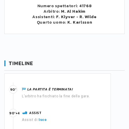
Numero spettatori:
41768
Arbitro:
M. Al Hakim
Assistenti:
F. Klyver
-
R. Wilde
Quarto uomo:
K. Karlsson
TIMELINE
LA PARTITA È TERMINATA!
90'
L'arbitro ha fischiato la fine della gara.
ASSIST
90'+4
Assist di
Isco