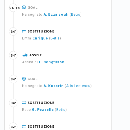
GOAL
90'+4
Ha segnato
A. Ezzalzouli
(
Betis
)
SOSTITUZIONE
84'
Entra
Enrique
(
Betis
)
ASSIST
84'
Assist di
L. Bengtsson
GOAL
84'
Ha segnato
A. Kokorin
(
Aris Lemesou
)
SOSTITUZIONE
84'
Esce
G. Pezzella
(
Betis
)
SOSTITUZIONE
82'