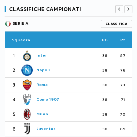
CLASSIFICHE CAMPIONATI
SERIE A
CLASSIFICA
Squadra
PG
Pt
1
Inter
38
87
2
Napoli
38
76
3
Roma
38
73
4
Como 1907
38
71
5
Milan
38
70
6
Juventus
38
69