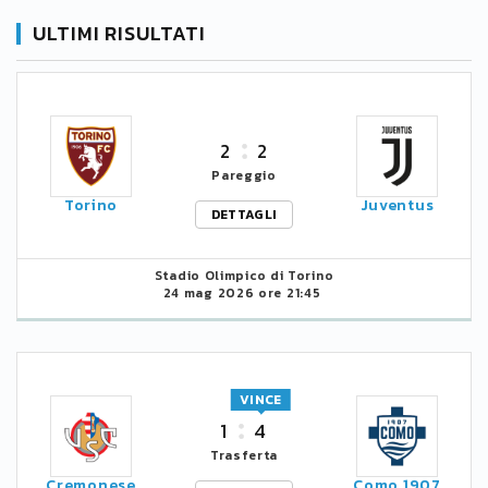
ULTIMI RISULTATI
2
2
Pareggio
Torino
Juventus
DETTAGLI
Stadio Olimpico di Torino
24 mag 2026 ore 21:45
VINCE
1
4
Trasferta
Cremonese
Como 1907