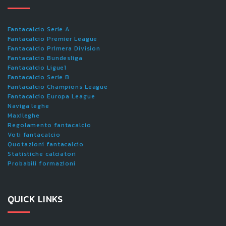
Fantacalcio Serie A
Fantacalcio Premier League
Fantacalcio Primera Division
Fantacalcio Bundesliga
Fantacalcio Ligue1
Fantacalcio Serie B
Fantacalcio Champions League
Fantacalcio Europa League
Naviga leghe
Maxileghe
Regolamento fantacalcio
Voti fantacalcio
Quotazioni fantacalcio
Statistiche calciatori
Probabili formazioni
QUICK LINKS