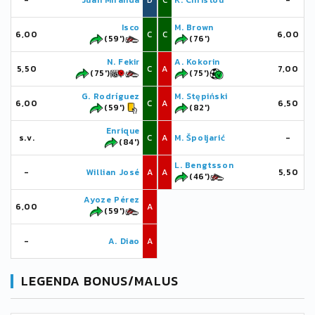
-
Juan Miranda
D
C
K. Christou
-
Isco
M. Brown
6,00
C
C
6,00
(59')
(76')
N. Fekir
A. Kokorin
5,50
C
A
7,00
(75')
(75')
G. Rodríguez
M. Stępiński
6,00
C
A
6,50
(59')
(82')
Enrique
s.v.
C
A
M. Špoljarić
-
(84')
L. Bengtsson
-
Willian José
A
A
5,50
(46')
Ayoze Pérez
6,00
A
(59')
-
A. Diao
A
LEGENDA BONUS/MALUS