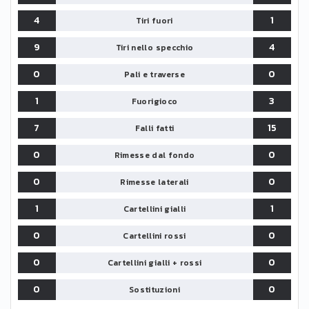
4
1
Tiri fuori
9
4
Tiri nello specchio
0
0
Pali e traverse
1
3
Fuorigioco
7
15
Falli fatti
0
0
Rimesse dal fondo
0
0
Rimesse laterali
1
1
Cartellini gialli
0
0
Cartellini rossi
0
0
Cartellini gialli + rossi
0
0
Sostituzioni