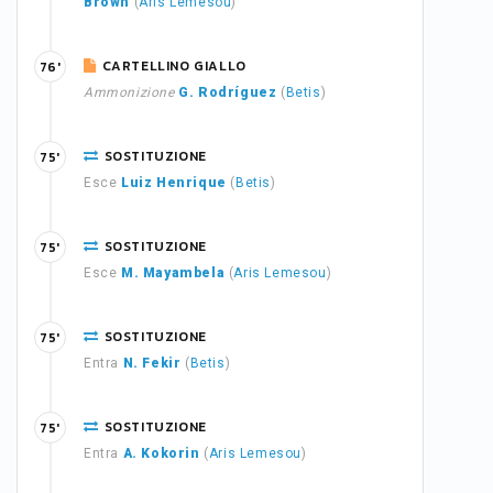
Brown
(
Aris Lemesou
)
CARTELLINO GIALLO
76'
Ammonizione
G. Rodríguez
(
Betis
)
SOSTITUZIONE
75'
Esce
Luiz Henrique
(
Betis
)
SOSTITUZIONE
75'
Esce
M. Mayambela
(
Aris Lemesou
)
SOSTITUZIONE
75'
Entra
N. Fekir
(
Betis
)
SOSTITUZIONE
75'
Entra
A. Kokorin
(
Aris Lemesou
)