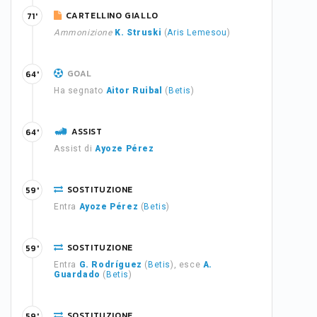
CARTELLINO GIALLO
71'
Ammonizione
K. Struski
(
Aris Lemesou
)
GOAL
64'
Ha segnato
Aitor Ruibal
(
Betis
)
ASSIST
64'
Assist di
Ayoze Pérez
SOSTITUZIONE
59'
Entra
Ayoze Pérez
(
Betis
)
SOSTITUZIONE
59'
Entra
G. Rodríguez
(
Betis
), esce
A.
Guardado
(
Betis
)
SOSTITUZIONE
59'