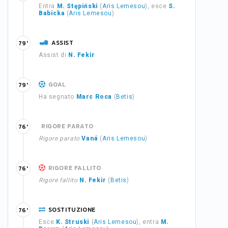
Entra
M. Stępiński
(
Aris Lemesou
), esce
S.
Babicka
(
Aris Lemesou
)
ASSIST
79'
Assist di
N. Fekir
GOAL
79'
Ha segnato
Marc Roca
(
Betis
)
RIGORE PARATO
76'
Rigore parato
Vaná
(
Aris Lemesou
)
RIGORE FALLITO
76'
Rigore fallito
N. Fekir
(
Betis
)
SOSTITUZIONE
76'
Esce
K. Struski
(
Aris Lemesou
), entra
M.