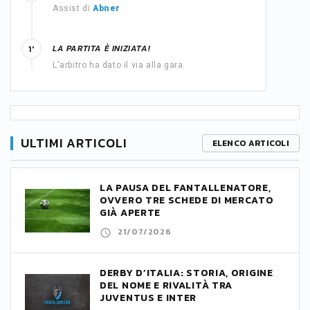
Assist di
Abner
LA PARTITA È INIZIATA!
1'
L'arbitro ha dato il via alla gara.
ULTIMI ARTICOLI
ELENCO ARTICOLI
LA PAUSA DEL FANTALLENATORE,
OVVERO TRE SCHEDE DI MERCATO
GIÀ APERTE
21/07/2026
DERBY D’ITALIA: STORIA, ORIGINE
DEL NOME E RIVALITÀ TRA
JUVENTUS E INTER